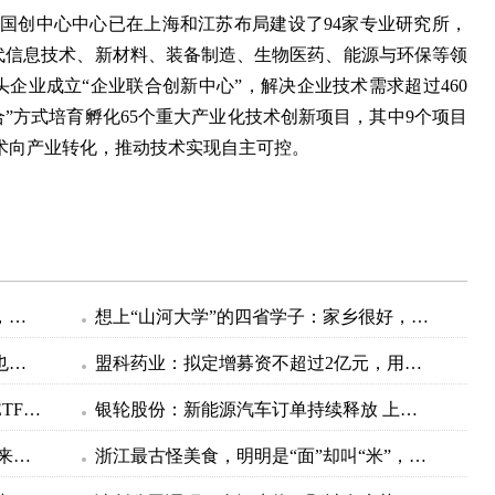
日，国创中心中心已在上海和江苏布局建设了94家专业研究所，
一代信息技术、新材料、装备制造、生物医药、能源与环保等领
头企业成立“企业联合创新中心”，解决企业技术需求超过460
合”方式培育孵化65个重大产业化技术创新项目，其中9个项目
术向产业转化，推动技术实现自主可控。
高质量发展在申城｜长三角国创中心，是“孵化器”，也是“试验田”
想上“山河大学”的四省学子：家乡很好，但我不得不走
杭州二手房交易规则悄然生变：房东也开始承担中介费和税费
盟科药业：拟定增募资不超过2亿元，用于新药研发项目。
这次是真拐点？重磅文件发布后医疗ETF（512170）止跌上行，中报行情蠢蠢欲动，结合业绩预期关注三条主线
银轮股份：新能源汽车订单持续释放 上半年归母净利润同比预增112.93%-128.14%
上海近17年最热梅雨结束明天出梅 未来十天最高气温37℃
浙江最古怪美食，明明是“面”却叫“米”，北方人看了觉得不服气