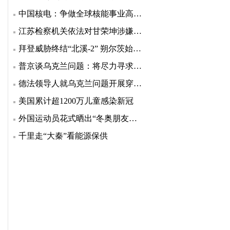
中国核电：争做全球核能事业高质量发展的引领者
江苏检察机关依法对甘荣坤涉嫌受贿案提起公诉
拜登威胁终结“北溪-2” 朔尔茨始终没松口
普京谈乌克兰问题：将尽力寻求各方都接受的折中方案
德法领导人就乌克兰问题开展穿梭外交
美国累计超1200万儿童感染新冠
外国运动员花式晒出“冬奥朋友圈”，老有爱了
千里走“大秦”看能源保供