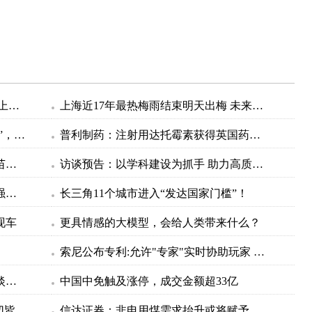
银轮股份：新能源汽车订单持续释放 上半年归母净利润同比预增112.93%-128.14%
上海近17年最热梅雨结束明天出梅 未来十天最高气温37℃
浙江最古怪美食，明明是“面”却叫“米”，北方人看了觉得不服气
普利制药：注射用达托霉素获得英国药品和健康产品管理局（MHRA）上市许可
读创公司调研｜金河生物：预计在疫苗方面会有更多的融资计划
访谈预告：以学科建设为抓手 助力高质量发展
泰安发布重要天气预报：冰雹、短时强降水、8～10级雷雨大风！
长三角11个城市进入“发达国家门槛”！
现车
更具情感的大模型，会给人类带来什么？
索尼公布专利:允许"专家"实时协助玩家 解决卡关问题
【不锈钢】2023盛夏：不锈钢价格平淡，不锈钢应用扩张
中国中免触及涨停，成交金额超33亿
外汇市场“新主宰”角力即将开始！一切皆因美联储？
信达证券：非电用煤需求抬升或将赋予煤炭市场边际向上动力，有望支撑煤价趋稳走强