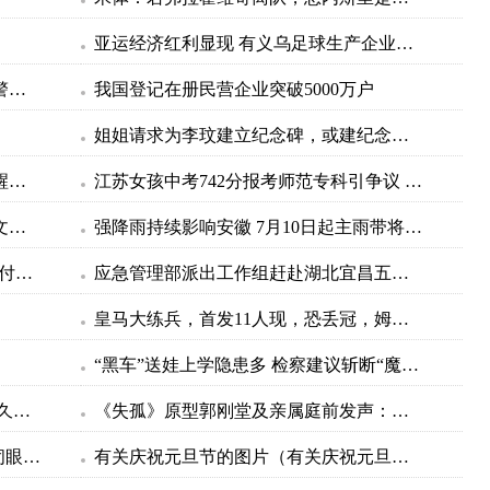
亚运经济红利显现 有义乌足球生产企业订单排到10月
广州一餐饮店疑被人投放不明物品？警方通报
我国登记在册民营企业突破5000万户
姐姐请求为李玟建立纪念碑，或建纪念馆，家属会提供遗物
清华北大开启火热暑期参观！校方提醒，这些地儿谢绝参观
江苏女孩中考742分报考师范专科引争议 家长：不差钱 7年贯通培养有编制
守护绿水青山，一组数字看贵州生态文明建设成绩单
强降雨持续影响安徽 7月10日起主雨带将北抬
Evi：这是在践踏日本LOL行业人员们付上毕生努力得来的成果
应急管理部派出工作组赶赴湖北宜昌五峰县山体滑坡救援现场
皇马大练兵，首发11人现，恐丢冠，姆总遭无视，留名金球奖，太强
“黑车”送娃上学隐患多 检察建议斩断“魔爪”
内麦粒肿一般多久能好 麦粒肿一般多久能好
《失孤》原型郭刚堂及亲属庭前发声：希望对人贩子顶格处罚
太难了！孙颖莎决胜局11-9后，握拳闭眼长吁一口气，早田越来越猛
有关庆祝元旦节的图片（有关庆祝元旦的诗句）