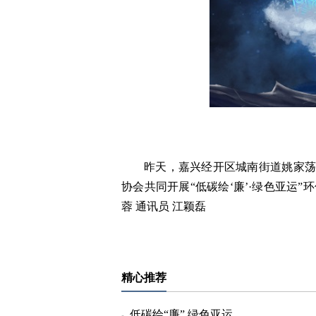
昨天，嘉兴经开区城南街道姚家
协会共同开展“低碳绘‘廉’·绿色亚运”
蓉 通讯员 江颖磊
标签：
精心推荐
低碳绘“廉” 绿色亚运