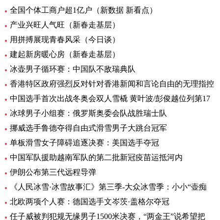
全国个体工商户超1亿户（新数据 新看点）
产业兴旺人气旺（新春走基层）
用拼搏展现青春风采（今日谈）
建起新房暖心房（新春走基层）
冰壶男子循环赛：中国队不敌瑞典队
香港特区政府强烈反对针对香港新闻和言论自由的无理指控
中国选手首次出战冬奥会双人雪橇 黄叶波/彭俊越位列第17
冰球男子小组赛：俄罗斯奥委会队战胜瑞士队
挪威选手鲁德夺得自由式滑雪男子大跳台冠军
单板滑雪女子障碍追逐决赛：美国选手夺冠
中国军队援助越南军队的第二批新冠疫苗运抵河内
伊朗公布第三代远程导弹
《人民冰雪·冰雪故事汇》第三季-大众冰雪季：小小“壶痴
北欧两项个人赛：德国选手文岑茨·盖格尔夺冠
任子威被判犯规无缘男子1500米决赛，“两金王”说希望把