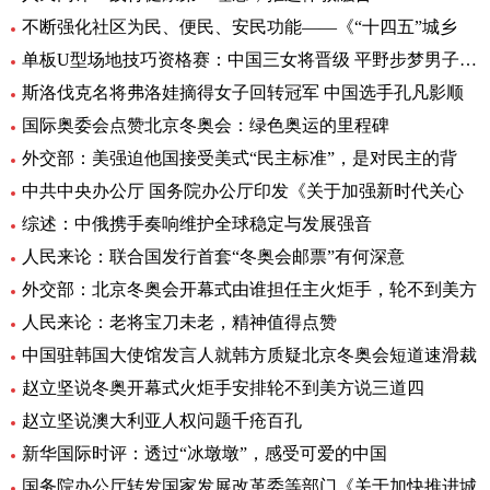
不断强化社区为民、便民、安民功能——《“十四五”城乡
单板U型场地技巧资格赛：中国三女将晋级 平野步梦男子头名
斯洛伐克名将弗洛娃摘得女子回转冠军 中国选手孔凡影顺
国际奥委会点赞北京冬奥会：绿色奥运的里程碑
外交部：美强迫他国接受美式“民主标准”，是对民主的背
中共中央办公厅 国务院办公厅印发《关于加强新时代关心
综述：中俄携手奏响维护全球稳定与发展强音
人民来论：联合国发行首套“冬奥会邮票”有何深意
外交部：北京冬奥会开幕式由谁担任主火炬手，轮不到美方
人民来论：老将宝刀未老，精神值得点赞
中国驻韩国大使馆发言人就韩方质疑北京冬奥会短道速滑裁
赵立坚说冬奥开幕式火炬手安排轮不到美方说三道四
赵立坚说澳大利亚人权问题千疮百孔
新华国际时评：透过“冰墩墩”，感受可爱的中国
国务院办公厅转发国家发展改革委等部门《关于加快推进城