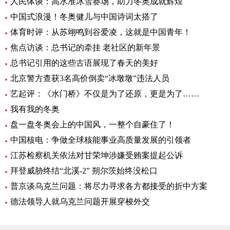
人民体谈：高水准冰雪赛场，助力冬奥成就辉煌
中国式浪漫！冬奥健儿与中国诗词太搭了
体育时评：从苏翊鸣到谷爱凌，这就是中国青年！
焦点访谈：总书记的牵挂 老社区的新年景
总书记引用的这些古语展现了春天的美好
北京警方查获3名高价倒卖“冰墩墩”违法人员
艺起评：《水门桥》不仅是为了还原，更是为了……
我有我的冬奥
盘一盘冬奥会上的中国风，一整个自豪住了！
中国核电：争做全球核能事业高质量发展的引领者
江苏检察机关依法对甘荣坤涉嫌受贿案提起公诉
拜登威胁终结“北溪-2” 朔尔茨始终没松口
普京谈乌克兰问题：将尽力寻求各方都接受的折中方案
德法领导人就乌克兰问题开展穿梭外交