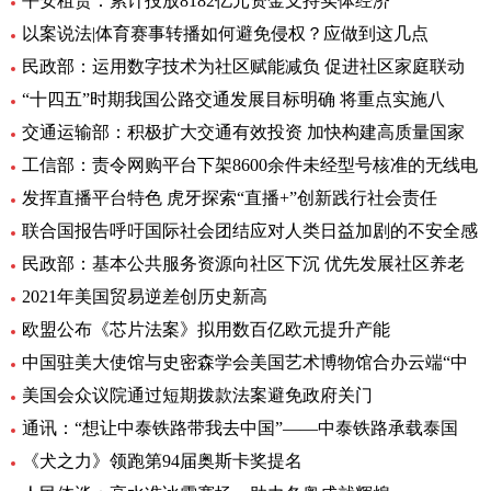
平安租赁：累计投放8182亿元资金支持实体经济
以案说法|体育赛事转播如何避免侵权？应做到这几点
民政部：运用数字技术为社区赋能减负 促进社区家庭联动
“十四五”时期我国公路交通发展目标明确 将重点实施八
交通运输部：积极扩大交通有效投资 加快构建高质量国家
工信部：责令网购平台下架8600余件未经型号核准的无线电
发挥直播平台特色 虎牙探索“直播+”创新践行社会责任
联合国报告呼吁国际社会团结应对人类日益加剧的不安全感
民政部：基本公共服务资源向社区下沉 优先发展社区养老
2021年美国贸易逆差创历史新高
欧盟公布《芯片法案》拟用数百亿欧元提升产能
中国驻美大使馆与史密森学会美国艺术博物馆合办云端“中
美国会众议院通过短期拨款法案避免政府关门
通讯：“想让中泰铁路带我去中国”——中泰铁路承载泰国
《犬之力》领跑第94届奥斯卡奖提名