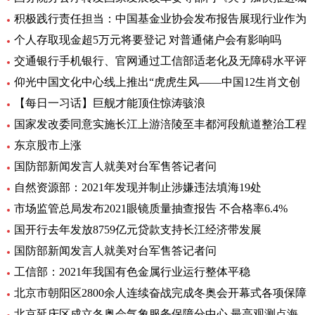
积极践行责任担当：中国基金业协会发布报告展现行业作为
个人存取现金超5万元将要登记 对普通储户会有影响吗
交通银行手机银行、官网通过工信部适老化及无障碍水平评
仰光中国文化中心线上推出“虎虎生风——中国12生肖文创
【每日一习话】巨舰才能顶住惊涛骇浪
国家发改委同意实施长江上游涪陵至丰都河段航道整治工程
东京股市上涨
国防部新闻发言人就美对台军售答记者问
自然资源部：2021年发现并制止涉嫌违法填海19处
市场监管总局发布2021眼镜质量抽查报告 不合格率6.4%
国开行去年发放8759亿元贷款支持长江经济带发展
国防部新闻发言人就美对台军售答记者问
工信部：2021年我国有色金属行业运行整体平稳
北京市朝阳区2800余人连续奋战完成冬奥会开幕式各项保障
北京延庆区成立冬奥会气象服务保障分中心 最高观测点海