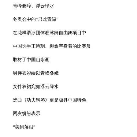
青峰叠嶂、浮云绿水
冬奥会中的“只此青绿”
在花样滑冰团体赛冰舞自由舞项目中
中国选手王诗玥、柳鑫宇身着的比赛服
取材于中国山水画
男伴衣衫绘以青峰叠嶂
女伴衣裙宛如浮云绿水
选曲《功夫钢琴》更是极具中国特色
网友纷纷表示
“美到落泪”