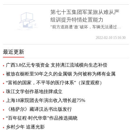
第七十五集团军某旅从难从严
组训提升特情处置能力
“前方道路遭‘敌’破坏，车辆无法通过。...
2022-02-10 15:16:30
最近更新
广西3.8亿元专项资金 支持漓江流域横向生态补偿
被放在橱柜里50年之久的金属铟 为何被称为稀有金属
“富裕的国家，不平等的医疗体系”（深度观察）
珠江文学创作基地挂牌成立
上海18家院团去年演出收入增长超75%
《格萨尔》藏译汉丛书出版发行
“百年征程·时代华章”作品推选揭晓
乡村少年 追逐光影