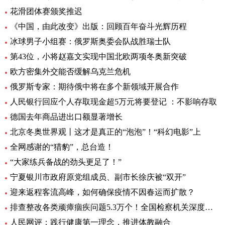
花滑团体赛颁奖推迟
《中国，由此改变》出版：回顾百年奋斗光辉历程
冰球男子小组赛：俄罗斯奥委会队战胜瑞士队
第43位，小将赵嘉文实现中国北欧两项冬奥新突破
欧方密集外交能否缓解乌克兰危机
俄罗斯专家：期待俄中将在多个新领域开展合作
人民银行回应个人存取现金超5万元将要登记 ：不影响存取
德国去年商品进出口额显著增长
北京冬奥世界观丨这才是真正的“泡泡”！“科幻电影”上
全网感谢的“猎豹”，总台造！
“大家练兵备战的劲头更足了！”
宁夏银川市政府原党组成员、副市长徐庆被“双开”
迎来返程客流高峰，如何确保疫情不因春运而扩散？
排查整改各类顽瘴痼疾问题5.3万个！全国检察机关深度推进
人民网评：践行健康第一理念，推进体教融合