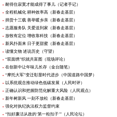
耐得住寂寞才能成得了事儿（记者手记）
全程机械化 耕种效率高（新春走基层）
捎货十三载 善举暖乡亲（新春走基层）
志愿服务队 关爱送到家（新春走基层）
放牧有定位 增收靠科技（新春走基层）
新风扑面来 日子更甜蜜（新春走基层）
读懂文物 述说历史（守望）
“双面绣”织就共富图（现场评论）
在创新中让年味儿长存（金台随笔）
“摩托大军”变迁彰显时代进步（中国道路中国梦）
以系统观念推动绿色低碳发展（人民时评）
正确认识和把握防范化解重大风险（人民观点）
新年树新风 一刻不放松（新春走基层）
强化对执纪执法权力监督约束
“扣好廉洁从政的‘第一粒扣子’”（人民论坛）