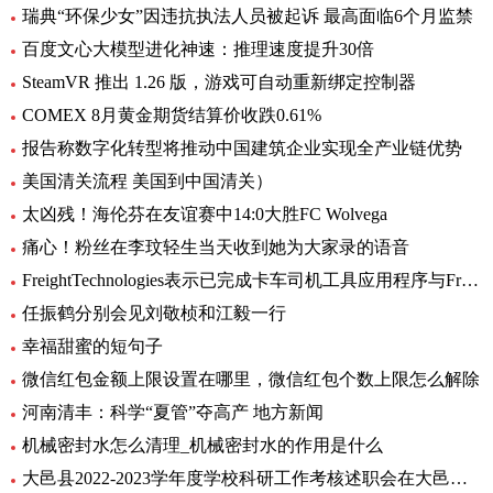
瑞典“环保少女”因违抗执法人员被起诉 最高面临6个月监禁
百度文心大模型进化神速：推理速度提升30倍
SteamVR 推出 1.26 版，游戏可自动重新绑定控制器
COMEX 8月黄金期货结算价收跌0.61%
报告称数字化转型将推动中国建筑企业实现全产业链优势
美国清关流程 美国到中国清关）
太凶残！海伦芬在友谊赛中14:0大胜FC Wolvega
痛心！粉丝在李玟轻生当天收到她为大家录的语音
FreightTechnologies表示已完成卡车司机工具应用程序与Fr8App货运匹配平台的集成
任振鹤分别会见刘敬桢和江毅一行
幸福甜蜜的短句子
微信红包金额上限设置在哪里，微信红包个数上限怎么解除
河南清丰：科学“夏管”夺高产 地方新闻
机械密封水怎么清理_机械密封水的作用是什么
大邑县2022-2023学年度学校科研工作考核述职会在大邑县北街小学举行