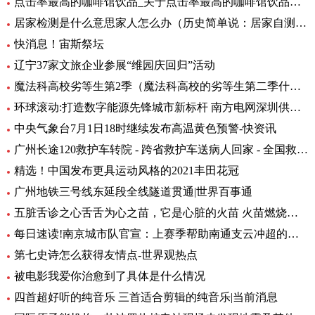
点击率最高的咖啡馆饮品_关于点击率最高的咖啡馆饮品介绍
居家检测是什么意思家人怎么办（历史简单说：居家自测阳性怎么办专家解答） 全球快资讯
快消息！宙斯祭坛
辽宁37家文旅企业参展“维园庆回归”活动
魔法科高校劣等生第2季（魔法科高校的劣等生第二季什么时候出）_环球热头条
环球滚动:打造数字能源先锋城市新标杆 南方电网深圳供电局主题展厅亮相数能展
中央气象台7月1日18时继续发布高温黄色预警-快资讯
广州长途120救护车转院 - 跨省救护车送病人回家 - 全国救护团队_快资讯
精选！中国发布更具运动风格的2021丰田花冠
广州地铁三号线东延段全线隧道贯通|世界百事通
五脏舌诊之心舌舌为心之苗，它是心脏的火苗 火苗燃烧的时候，你会发
每日速读!南京城市队官宣：上赛季帮助南通支云冲超的特拉奥雷加盟
第七史诗怎么获得友情点-世界观热点
被电影我爱你治愈到了具体是什么情况
四首超好听的纯音乐 三首适合剪辑的纯音乐|当前消息