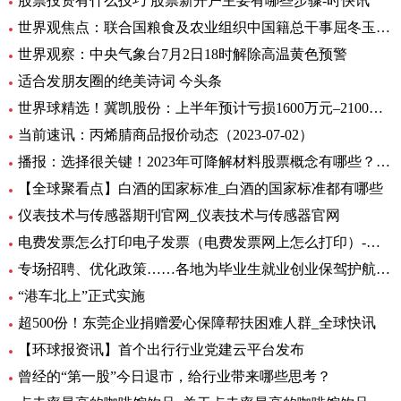
股票投资有什么技巧 股票新开户主要有哪些步骤-时快讯
世界观焦点：联合国粮食及农业组织中国籍总干事屈冬玉2日在新任总干事选举中成功胜选连任
世界观察：中央气象台7月2日18时解除高温黄色预警
适合发朋友圈的绝美诗词 今头条
世界球精选！冀凯股份：上半年预计亏损1600万元–2100万元
当前速讯：丙烯腈商品报价动态（2023-07-02）
播报：选择很关键！2023年可降解材料股票概念有哪些？（7月2日）
【全球聚看点】白酒的囯家标准_白酒的国家标准都有哪些
仪表技术与传感器期刊官网_仪表技术与传感器官网
电费发票怎么打印电子发票（电费发票网上怎么打印）-环球报资讯
专场招聘、优化政策……各地为毕业生就业创业保驾护航 环球观天下
“港车北上”正式实施
超500份！东莞企业捐赠爱心保障帮扶困难人群_全球快讯
【环球报资讯】首个出行行业党建云平台发布
曾经的“第一股”今日退市，给行业带来哪些思考？