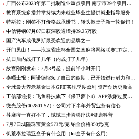
广西公布2023年第二批制造业重点项目 南宁市29个项目入选
教育系统多措并举持续为未就业毕业生提供就业指导服务
特斯拉：刚签不打价格战承诺书，转头掀桌子新一轮促销！
中信特钢07月07日获深股通增持29.25万股
国产汽车成俄罗斯最受欢迎的品牌之一
开门见山！——浪速雀庄杯全国立直麻将网络联赛TI7定级赛第1轮战报
抗日后内战打了几年（内战打了几年）
故宫刚刚发布：7月8号起，提前半小时开门！
泰晤士报：阿诺德缩短了自己的假期，已开始进行耐力和速度训练
全球最大养老基金日本GPIF实现季度盈利 资产创历史新高
工信部通报：飞鱼科技旗下《保卫萝卜4》APP涉嫌过度索取权限问题
微光股份(002801.SZ)：公司对下半年外贸业务有信心
荨麻疹一直好不了，试试三步阶梯疗法#健康科普
7月7日城隍珠宝黄金573元/克 铂金价格350元/克
饥荒泰拉瑞亚盒子有什么用（lol盒子有什么用）