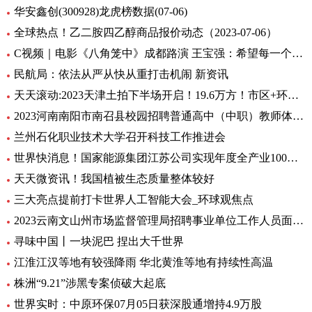
华安鑫创(300928)龙虎榜数据(07-06)
全球热点！乙二胺四乙醇商品报价动态（2023-07-06）
C视频｜电影《八角笼中》成都路演 王宝强：希望每一个人在艰难中，都把自己的力量激发出来
民航局：依法从严从快从重打击机闹 新资讯
天天滚动:2023天津土拍下半场开启！19.6万方！市区+环城四宗地块连挂
2023河南南阳市南召县校园招聘普通高中（中职）教师体检公告 全球消息
兰州石化职业技术大学召开科技工作推进会
世界快消息！国家能源集团江苏公司实现年度全产业100%绿电消费
天天微资讯！我国植被生态质量整体较好
三大亮点提前打卡世界人工智能大会_环球观焦点
2023云南文山州市场监督管理局招聘事业单位工作人员面试通告
寻味中国丨一块泥巴 捏出大千世界
江淮江汉等地有较强降雨 华北黄淮等地有持续性高温
株洲“9.21”涉黑专案侦破大起底
世界实时：中原环保07月05日获深股通增持4.9万股