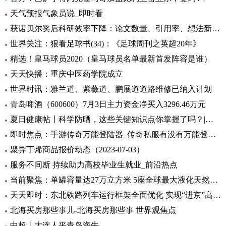
天气预报气象员说_即时看
获诺贝尔奖后科研效率下降：论文数量、引用率、想法新颖程度都下降_世界实时
世界关注：狠看足球书(34)：《足球周刊之英超20年》
精选！皇马球员2020（皇马球员名单最新首发阵容是谁）
天天快播：重庆中医药学院成立
世界时讯：雅兰道、紫薇道、鹏展道道路维修已纳入计划
青岛啤酒（600600）7月3日主力资金净买入3296.46万元
夏日健康帖丨科学防晒，这些关键知识点你掌握了吗？|世界观察
即时焦点：手游传奇万能登陆器_传奇私服有没有万能登录器
聚异丁烯商品报价动态（2023-07-03）
服务不间断 持续助力高校毕业生就业_前沿热点
当前聚焦：单罐容量达27万立方米 5座全球最大液化天然气储罐主体结构完工
天天即时：东北铁路列车运行框架全面优化 实现“进京”高铁“公交化”
北海买房那些事儿-北海买房那些事 世界观焦点
中超丨大连人平青岛海牛