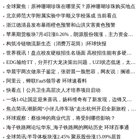
全球聚焦：原神珊瑚珍珠在哪里买？原神珊瑚珍珠购买地点
北京师范大学附属实验中学顺义学校落成 当前看点
浙江德清县发布暴雨橙色预警和山洪灾害黄色预警
苹果期货板块7月4日涨0.26%，朗源股份领涨，主力资金净流出1357.79万元 世界速看
构筑冷链物流新生态（消费万花筒）|环球快报
世界视讯！盘点校友硬核招生名场面 高校招生能有多硬核 基本情况讲解
EDG输给TT，分开打大龙决策出问题，UZI状态低迷，太难玩了
华晨宇两次做亲子鉴定，张碧晨一脸愁容，网友说：搁谁都会不开心|焦点热文
阿里云，蝉联FaaS领导者 环球速看料
快看点丨公共卫生高层次人才培养项目启动
一场1-0让国足迎来喜讯，扬科维奇有了新发现，边锋又添一位猛将|世界热讯
焦点简讯:潮新闻“小伢儿停车场”走出杭州开启全新旅程，在台州10个青少年宫正式上线
环球观察：蔡徐坤的商业代言，将受到哪些影响？
海子铁路网论坛华东_海子铁路网的网站历史 环球百事通
全球简讯:半导体板块涨2.45% 聚辰股份涨15.09%居首