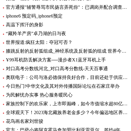
官方通报"辅警辱骂市民扬言弄死你"：已调岗并配合调查-当前聚焦
iphone6 预定码_iphone6预定
高温下挥汗的身影
“藏羚羊产房”卓乃湖的日与夜
世界报道:疯狂太阳：夺冠可否？
膝跳反射的反射弧组成_神经系统及反射弧的组成 世界今日讯
Ұ99耳机防丢解决方案──漫步者X1蓝牙耳机上手
对口高考分数线河北_对口高考分数线-天天百事通
奥联电子：公司与洛必德保持良好合作，目前还处于供应部分零部件阶段，对公司业绩影响不大_短讯
今日热门!中华文化及其对外传播国际论坛在石家庄举办
为民解忧办实事 热心服务暖民心
家族控制下的欢乐家，上市即巅峰，如今市值缩水超80亿元|世界今头条
全球观天下！2023海北藏族养老金多少？今年偏远地区养老金如何调整？
花鸟画名家刘世骏
官方：巴萨小将阿克霍马奇加盟比利亚雷亚尔，签约4年