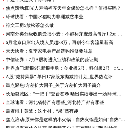
焦点滚动:阳光人寿鸿福齐天年金保险怎么样？值得买吗？
环球快看：中国水稻助力非洲减贫事业
符文工房5放松茶怎么做
河南分类分级收购受损小麦：不超标芽麦最高每斤1.2元 全球最资讯
6月北京口岸出入境人员超88万，再创今年客流量新高
天天快看：夏季家电类产品选购维修要注意
中信证券：7月A股将进入业绩和政策的验证期
世界热门:新股9只新股申购：创业板5只，科创板2只，北交所2只
A股“减持风暴” 单日17家股东抛减持计划_世界热点评
重点聚焦!方差扩大因子_关于方差扩大因子简介
长治潞城区：”一把手“登台答卷 晒出实绩赛出干劲|环球视点
全球速看：河北省特产有哪些_河北特产都有哪些
最资讯丨黄陂：这个村，“果”然有趣
焦点滚动:原来你是这样的小火锅：自热火锅是如何“自热”的？