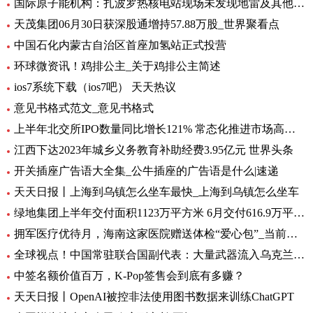
国际原子能机构：扎波罗热核电站现场未发现地雷及其他爆炸物
天茂集团06月30日获深股通增持57.88万股_世界聚看点
中国石化内蒙古自治区首座加氢站正式投营
环球微资讯！鸡排公主_关于鸡排公主简述
ios7系统下载（ios7吧） 天天热议
意见书格式范文_意见书格式
上半年北交所IPO数量同比增长121% 常态化推进市场高质量扩容 要闻
江西下达2023年城乡义务教育补助经费3.95亿元 世界头条
开关插座广告语大全集_公牛插座的广告语是什么|速递
天天日报丨上海到乌镇怎么坐车最快_上海到乌镇怎么坐车
绿地集团上半年交付面积1123万平方米 6月交付616.9万平方米-环球观热点
拥军医疗优待月，海南这家医院赠送体检“爱心包”_当前头条
全球视点！中国常驻联合国副代表：大量武器流入乌克兰 外溢影响和扩散风险与日俱增
中签名额价值百万，K-Pop签售会到底有多赚？
天天日报丨OpenAI被控非法使用图书数据来训练ChatGPT