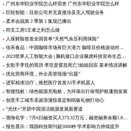
广州东华职业学院怎么样宿舍 广州东华职业学院怎么样
巨轮智能：目前公司并无直接涉及无人驾驶业务
柔术会战第 2 季第 1 集现已播出
符文工房5王者之剑怎么做
人保财险签发全国首单“天然气余压利用保险”
佳禾食品：中国咖啡市场有巨大潜力 咖啡豆价格波动对公司毛利率影响较小
2023世界人工智能大会 | 脑机接口企业脑虎科技宣布生态数据开源，今年已完成犬、猴动物实验，合作完成3项脑机接口植入临床手术
女歌手李玟的简历 李玟是窒息死亡?姐姐回应 基本情况讲解
优化营商环境，外企高管现场“出题”
进军精准治疗，推想医疗首发AI手术机器人
智捷找桩：绿色能源充电桩，为环保出行保驾护航蓬勃发展
创意手工城市圣诞浪漫惊喜定制纸板礼物打动心
“光伏+”开辟中国清洁能源发展新赛道
渤海化学：7月6日融资买入373.32万元，融资融券余额1.89亿元
报告显示：我国科技期刊超5000种 学术影响力持续提升