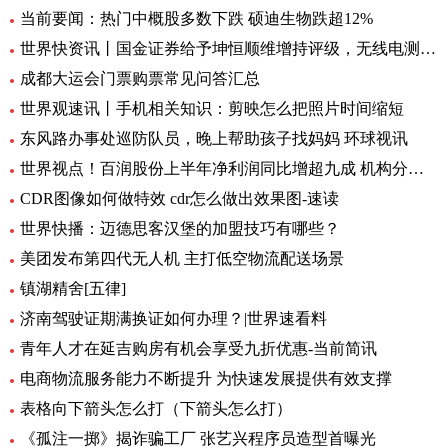
当前要闻：热门中概股多数下跌 硕迪生物跌超12%
世界快资讯丨国金证券给予坤恒顺维增持评级，无线电测量仿真龙头，新品打开增长极
成都大运会门票购票常见问答汇总
世界观速讯丨手机相关知识：剪映怎么把照片时间缩短
东风路办事处巡防队员，晚上帮助孩子找妈妈 环球视讯
世界视点！百润股份上半年净利润同比增超九成 机构分析：强爽放量带动收入增长
CDR图像如何做特效 cdr怎么做出效果图-速读
世界快播：迈德思客汉堡的加盟技巧有哪些？
美团发布第四代无人机 主打低空物流配送场景
镇湖精舍[五律]
济南驾驶证期满换证如何办理？|世界速看料
青年人才在延吉购房有机会享受九折优惠-当前简讯
电商物流服务能力不断提升 为快速发展提供有效支撑
表格向下箭头怎么打（下箭头怎么打）
《孤注一掷》揭诈骗工厂 张艺兴程序员造型首曝光