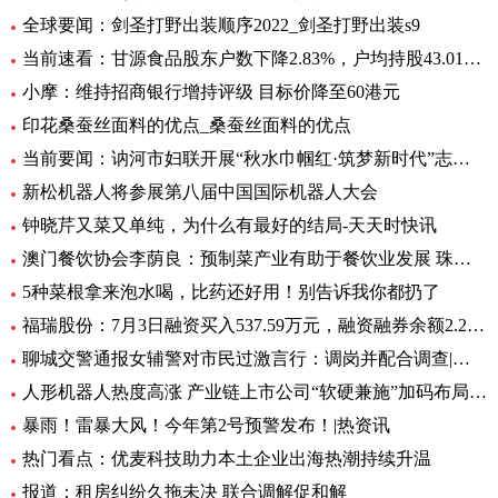
全球要闻：剑圣打野出装顺序2022_剑圣打野出装s9
当前速看：甘源食品股东户数下降2.83%，户均持股43.01万元
小摩：维持招商银行增持评级 目标价降至60港元
印花桑蚕丝面料的优点_桑蚕丝面料的优点
当前要闻：讷河市妇联开展“秋水巾帼红·筑梦新时代”志愿服务活动
新松机器人将参展第八届中国国际机器人大会
钟晓芹又菜又单纯，为什么有最好的结局-天天时快讯
澳门餐饮协会李荫良：预制菜产业有助于餐饮业发展 珠澳要优势互补 焦点
5种菜根拿来泡水喝，比药还好用！别告诉我你都扔了
福瑞股份：7月3日融资买入537.59万元，融资融券余额2.29亿元
聊城交警通报女辅警对市民过激言行：调岗并配合调查|环球快资讯
人形机器人热度高涨 产业链上市公司“软硬兼施”加码布局|环球播资讯
暴雨！雷暴大风！今年第2号预警发布！|热资讯
热门看点：优麦科技助力本土企业出海热潮持续升温
报道：租房纠纷久拖未决 联合调解促和解