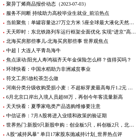
聚异丁烯商品报价动态（2023-07-03）
服务不间断 持续助力高校毕业生就业_前沿热点
当前聚焦：单罐容量达27万立方米 5座全球最大液化天然气储罐主体结构完工
天天即时：东北铁路列车运行框架全面优化 实现“进京”高铁“公交化”
北海买房那些事儿-北海买房那些事 世界观焦点
中超丨大连人平青岛海牛
焦点滚动:阳光人寿鸿福齐天年金保险怎么样？值得买吗？
环球快看：中国水稻助力非洲减贫事业
符文工房5放松茶怎么做
河南分类分级收购受损小麦：不超标芽麦最高每斤1.2元 全球最资讯
6月北京口岸出入境人员超88万，再创今年客流量新高
天天快看：夏季家电类产品选购维修要注意
中信证券：7月A股将进入业绩和政策的验证期
世界热门:新股9只新股申购：创业板5只，科创板2只，北交所2只
A股“减持风暴” 单日17家股东抛减持计划_世界热点评