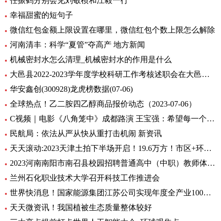
任振鹤分别会见刘敬桢和江毅一行
幸福甜蜜的短句子
微信红包金额上限设置在哪里，微信红包个数上限怎么解除
河南清丰：科学“夏管”夺高产 地方新闻
机械密封水怎么清理_机械密封水的作用是什么
大邑县2022-2023学年度学校科研工作考核述职会在大邑县北街小学举行
华安鑫创(300928)龙虎榜数据(07-06)
全球热点！乙二胺四乙醇商品报价动态（2023-07-06）
C视频｜电影《八角笼中》成都路演 王宝强：希望每一个人在艰难中，都把自己的力量激发出来
民航局：依法从严从快从重打击机闹 新资讯
天天滚动:2023天津土拍下半场开启！19.6万方！市区+环城四宗地块连挂
2023河南南阳市南召县校园招聘普通高中（中职）教师体检公告 全球消息
兰州石化职业技术大学召开科技工作推进会
世界快消息！国家能源集团江苏公司实现年度全产业100%绿电消费
天天微资讯！我国植被生态质量整体较好