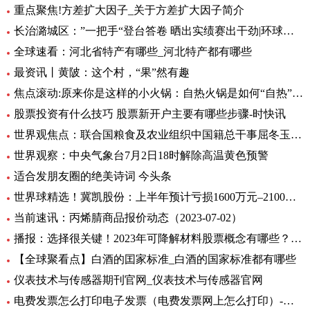
重点聚焦!方差扩大因子_关于方差扩大因子简介
长治潞城区：”一把手“登台答卷 晒出实绩赛出干劲|环球视点
全球速看：河北省特产有哪些_河北特产都有哪些
最资讯丨黄陂：这个村，“果”然有趣
焦点滚动:原来你是这样的小火锅：自热火锅是如何“自热”的？
股票投资有什么技巧 股票新开户主要有哪些步骤-时快讯
世界观焦点：联合国粮食及农业组织中国籍总干事屈冬玉2日在新任总干事选举中成功胜选连任
世界观察：中央气象台7月2日18时解除高温黄色预警
适合发朋友圈的绝美诗词 今头条
世界球精选！冀凯股份：上半年预计亏损1600万元–2100万元
当前速讯：丙烯腈商品报价动态（2023-07-02）
播报：选择很关键！2023年可降解材料股票概念有哪些？（7月2日）
【全球聚看点】白酒的囯家标准_白酒的国家标准都有哪些
仪表技术与传感器期刊官网_仪表技术与传感器官网
电费发票怎么打印电子发票（电费发票网上怎么打印）-环球报资讯