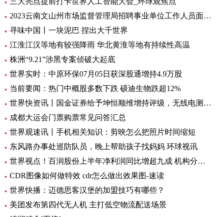
三大亮点提前打卡世界人工智能大会_环球观焦点
2023云南文山州市场监督管理局招聘事业单位工作人员面试通告
寻味中国丨一块泥巴 捏出大千世界
江淮江汉等地有较强降雨 华北黄淮等地有持续性高温
株洲“9.21”涉黑专案侦破大起底
世界实时：中原环保07月05日获深股通增持4.9万股
当前要闻：热门中概股多数下跌 硕迪生物跌超12%
世界快资讯丨国金证券给予坤恒顺维增持评级，无线电测量仿真龙头，新品打开增长极
成都大运会门票购票常见问答汇总
世界观速讯丨手机相关知识：剪映怎么把照片时间缩短
东风路办事处巡防队员，晚上帮助孩子找妈妈 环球视讯
世界视点！百润股份上半年净利润同比增超九成 机构分析：强爽放量带动收入增长
CDR图像如何做特效 cdr怎么做出效果图-速读
世界快播：迈德思客汉堡的加盟技巧有哪些？
美团发布第四代无人机 主打低空物流配送场景