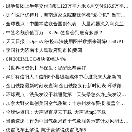
绿地集团上半年交付面积1123万平方米 6月交付616.9万平方米-环球观热点
拥军医疗优待月，海南这家医院赠送体检“爱心包”_当前头条
全球视点！中国常驻联合国副代表：大量武器流入乌克兰 外溢影响和扩散风险与日俱增
中签名额价值百万，K-Pop签售会到底有多赚？
天天日报丨OpenAI被控非法使用图书数据来训练ChatGPT
李国祥为济南市人民政府副市长|要闻
6月30日MLCC板块涨幅达4%
【世界播资讯】孙保生：提醒比恭喜好
@所有信阳人！信阳8个县级融媒体中心邀您来大象新闻，一起争做“山水茶都，红色信阳”推荐官
金山铁路最新时刻表查询 金山铁路实行新时刻表 环球微头条
环球观点：洗头发没干就睡觉第二天头晕怎么办_头发没吹干睡觉头疼怎么办
加拿大野火重创美国空气质量：十余州发布警报 覆盖全美1/3人口-焦点热闻
全球快资讯：大声唱百度云下载_大声唱mp3下载
当前速递！作为中国气象局首个气象服务示范计划风能太阳能发电精细化气象服务示范计划7月1日启动
侠盗飞车五解说_陈子豪解说侠盗飞车5