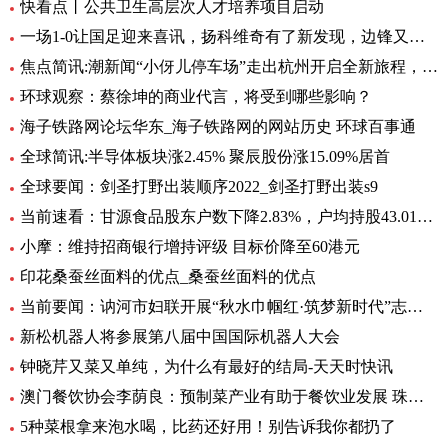
快看点丨公共卫生高层次人才培养项目启动
一场1-0让国足迎来喜讯，扬科维奇有了新发现，边锋又添一位猛将|世界热讯
焦点简讯:潮新闻“小伢儿停车场”走出杭州开启全新旅程，在台州10个青少年宫正式上线
环球观察：蔡徐坤的商业代言，将受到哪些影响？
海子铁路网论坛华东_海子铁路网的网站历史 环球百事通
全球简讯:半导体板块涨2.45% 聚辰股份涨15.09%居首
全球要闻：剑圣打野出装顺序2022_剑圣打野出装s9
当前速看：甘源食品股东户数下降2.83%，户均持股43.01万元
小摩：维持招商银行增持评级 目标价降至60港元
印花桑蚕丝面料的优点_桑蚕丝面料的优点
当前要闻：讷河市妇联开展“秋水巾帼红·筑梦新时代”志愿服务活动
新松机器人将参展第八届中国国际机器人大会
钟晓芹又菜又单纯，为什么有最好的结局-天天时快讯
澳门餐饮协会李荫良：预制菜产业有助于餐饮业发展 珠澳要优势互补 焦点
5种菜根拿来泡水喝，比药还好用！别告诉我你都扔了