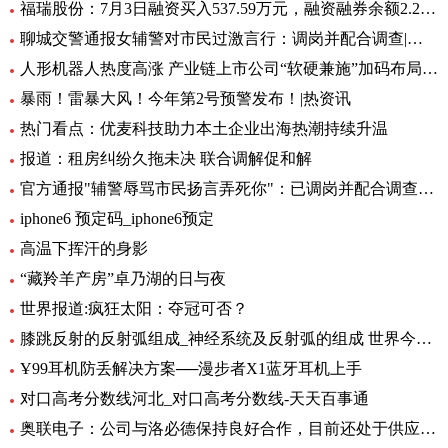
福瑞股份：7月3日融资买入537.59万元，融资融券余额2.29亿元
聊城交警通报女辅警对市民过激言行：调岗并配合调查|环球快资讯
人形机器人热度高涨 产业链上市公司“软硬兼施”加码布局|环球播资讯
暴雨！雷暴大风！今年第2号预警发布！|热资讯
热门看点：优麦科技助力本土企业出海热潮持续升温
报道：租房纠纷久拖未决 联合调解促和解
官方通报"辅警辱骂市民扬言弄死你"：已调岗并配合调查-当前聚焦
iphone6 预定码_iphone6预定
高温下挥汗的身影
“藏羚羊产房”卓乃湖的日与夜
世界报道:疯狂太阳：夺冠可否？
膝跳反射的反射弧组成_神经系统及反射弧的组成 世界今日讯
Ұ99耳机防丢解决方案──漫步者X1蓝牙耳机上手
对口高考分数线河北_对口高考分数线-天天百事通
奥联电子：公司与洛必德保持良好合作，目前还处于供应部分零部件阶段，对公司业绩影响不大_短讯