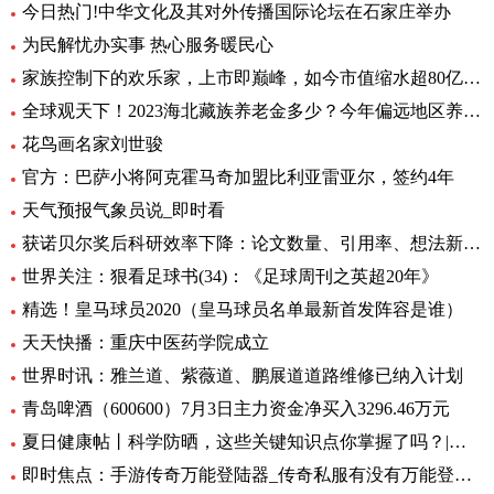
今日热门!中华文化及其对外传播国际论坛在石家庄举办
为民解忧办实事 热心服务暖民心
家族控制下的欢乐家，上市即巅峰，如今市值缩水超80亿元|世界今头条
全球观天下！2023海北藏族养老金多少？今年偏远地区养老金如何调整？
花鸟画名家刘世骏
官方：巴萨小将阿克霍马奇加盟比利亚雷亚尔，签约4年
天气预报气象员说_即时看
获诺贝尔奖后科研效率下降：论文数量、引用率、想法新颖程度都下降_世界实时
世界关注：狠看足球书(34)：《足球周刊之英超20年》
精选！皇马球员2020（皇马球员名单最新首发阵容是谁）
天天快播：重庆中医药学院成立
世界时讯：雅兰道、紫薇道、鹏展道道路维修已纳入计划
青岛啤酒（600600）7月3日主力资金净买入3296.46万元
夏日健康帖丨科学防晒，这些关键知识点你掌握了吗？|世界观察
即时焦点：手游传奇万能登陆器_传奇私服有没有万能登录器