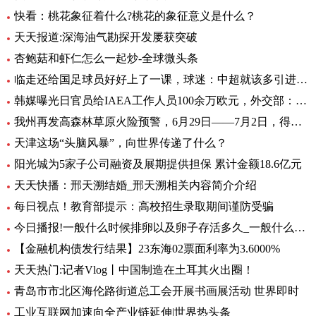
快看：桃花象征着什么?桃花的象征意义是什么？
天天报道:深海油气勘探开发屡获突破
杏鲍菇和虾仁怎么一起炒-全球微头条
临走还给国足球员好好上了一课，球迷：中超就该多引进这样的外援
韩媒曝光日官员给IAEA工作人员100余万欧元，外交部：日政府有责任作出解释 环球热文
我州再发高森林草原火险预警，6月29日——7月2日，得荣县为黄色预警区域
天津这场“头脑风暴”，向世界传递了什么？
阳光城为5家子公司融资及展期提供担保 累计金额18.6亿元
天天快播：邢天溯结婚_邢天溯相关内容简介介绍
每日视点！教育部提示：高校招生录取期间谨防受骗
今日播报!一般什么时候排卵以及卵子存活多久_一般什么时候排卵
【金融机构债发行结果】23东海02票面利率为3.6000%
天天热门:记者Vlog丨中国制造在土耳其火出圈！
青岛市市北区海伦路街道总工会开展书画展活动 世界即时
工业互联网加速向全产业链延伸|世界热头条