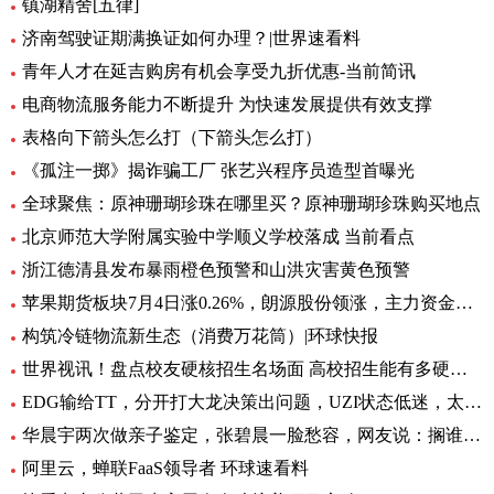
镇湖精舍[五律]
济南驾驶证期满换证如何办理？|世界速看料
青年人才在延吉购房有机会享受九折优惠-当前简讯
电商物流服务能力不断提升 为快速发展提供有效支撑
表格向下箭头怎么打（下箭头怎么打）
《孤注一掷》揭诈骗工厂 张艺兴程序员造型首曝光
全球聚焦：原神珊瑚珍珠在哪里买？原神珊瑚珍珠购买地点
北京师范大学附属实验中学顺义学校落成 当前看点
浙江德清县发布暴雨橙色预警和山洪灾害黄色预警
苹果期货板块7月4日涨0.26%，朗源股份领涨，主力资金净流出1357.79万元 世界速看
构筑冷链物流新生态（消费万花筒）|环球快报
世界视讯！盘点校友硬核招生名场面 高校招生能有多硬核 基本情况讲解
EDG输给TT，分开打大龙决策出问题，UZI状态低迷，太难玩了
华晨宇两次做亲子鉴定，张碧晨一脸愁容，网友说：搁谁都会不开心|焦点热文
阿里云，蝉联FaaS领导者 环球速看料