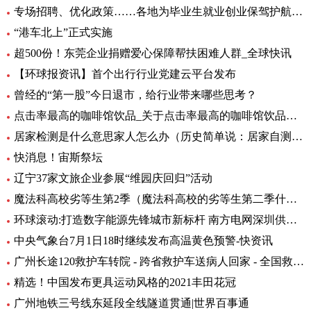
专场招聘、优化政策……各地为毕业生就业创业保驾护航 环球观天下
“港车北上”正式实施
超500份！东莞企业捐赠爱心保障帮扶困难人群_全球快讯
【环球报资讯】首个出行行业党建云平台发布
曾经的“第一股”今日退市，给行业带来哪些思考？
点击率最高的咖啡馆饮品_关于点击率最高的咖啡馆饮品介绍
居家检测是什么意思家人怎么办（历史简单说：居家自测阳性怎么办专家解答） 全球快资讯
快消息！宙斯祭坛
辽宁37家文旅企业参展“维园庆回归”活动
魔法科高校劣等生第2季（魔法科高校的劣等生第二季什么时候出）_环球热头条
环球滚动:打造数字能源先锋城市新标杆 南方电网深圳供电局主题展厅亮相数能展
中央气象台7月1日18时继续发布高温黄色预警-快资讯
广州长途120救护车转院 - 跨省救护车送病人回家 - 全国救护团队_快资讯
精选！中国发布更具运动风格的2021丰田花冠
广州地铁三号线东延段全线隧道贯通|世界百事通