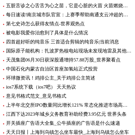
五脏舌诊之心舌舌为心之苗，它是心脏的火苗 火苗燃烧的时候，你会发
每日速读!南京城市队官宣：上赛季帮助南通支云冲超的特拉奥雷加盟
第七史诗怎么获得友情点-世界观热点
被电影我爱你治愈到了具体是什么情况
四首超好听的纯音乐 三首适合剪辑的纯音乐|当前消息
国际原子能机构：扎波罗热核电站现场未发现地雷及其他爆炸物
天茂集团06月30日获深股通增持57.88万股_世界聚看点
中国石化内蒙古自治区首座加氢站正式投营
环球微资讯！鸡排公主_关于鸡排公主简述
ios7系统下载（ios7吧） 天天热议
意见书格式范文_意见书格式
上半年北交所IPO数量同比增长121% 常态化推进市场高质量扩容 要闻
江西下达2023年城乡义务教育补助经费3.95亿元 世界头条
开关插座广告语大全集_公牛插座的广告语是什么|速递
天天日报丨上海到乌镇怎么坐车最快_上海到乌镇怎么坐车