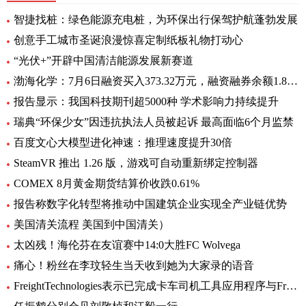
智捷找桩：绿色能源充电桩，为环保出行保驾护航蓬勃发展
创意手工城市圣诞浪漫惊喜定制纸板礼物打动心
“光伏+”开辟中国清洁能源发展新赛道
渤海化学：7月6日融资买入373.32万元，融资融券余额1.89亿元
报告显示：我国科技期刊超5000种 学术影响力持续提升
瑞典“环保少女”因违抗执法人员被起诉 最高面临6个月监禁
百度文心大模型进化神速：推理速度提升30倍
SteamVR 推出 1.26 版，游戏可自动重新绑定控制器
COMEX 8月黄金期货结算价收跌0.61%
报告称数字化转型将推动中国建筑企业实现全产业链优势
美国清关流程 美国到中国清关）
太凶残！海伦芬在友谊赛中14:0大胜FC Wolvega
痛心！粉丝在李玟轻生当天收到她为大家录的语音
FreightTechnologies表示已完成卡车司机工具应用程序与Fr8App货运匹配平台的集成