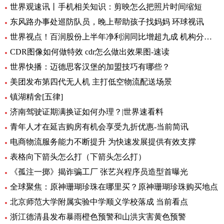
世界观速讯丨手机相关知识：剪映怎么把照片时间缩短
东风路办事处巡防队员，晚上帮助孩子找妈妈 环球视讯
世界视点！百润股份上半年净利润同比增超九成 机构分析：强爽放量带动收入增长
CDR图像如何做特效 cdr怎么做出效果图-速读
世界快播：迈德思客汉堡的加盟技巧有哪些？
美团发布第四代无人机 主打低空物流配送场景
镇湖精舍[五律]
济南驾驶证期满换证如何办理？|世界速看料
青年人才在延吉购房有机会享受九折优惠-当前简讯
电商物流服务能力不断提升 为快速发展提供有效支撑
表格向下箭头怎么打（下箭头怎么打）
《孤注一掷》揭诈骗工厂 张艺兴程序员造型首曝光
全球聚焦：原神珊瑚珍珠在哪里买？原神珊瑚珍珠购买地点
北京师范大学附属实验中学顺义学校落成 当前看点
浙江德清县发布暴雨橙色预警和山洪灾害黄色预警