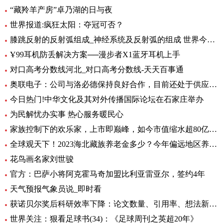
“藏羚羊产房”卓乃湖的日与夜
世界报道:疯狂太阳：夺冠可否？
膝跳反射的反射弧组成_神经系统及反射弧的组成 世界今日讯
Ұ99耳机防丢解决方案──漫步者X1蓝牙耳机上手
对口高考分数线河北_对口高考分数线-天天百事通
奥联电子：公司与洛必德保持良好合作，目前还处于供应部分零部件阶段，对公司业绩影响不大_短讯
今日热门!中华文化及其对外传播国际论坛在石家庄举办
为民解忧办实事 热心服务暖民心
家族控制下的欢乐家，上市即巅峰，如今市值缩水超80亿元|世界今头条
全球观天下！2023海北藏族养老金多少？今年偏远地区养老金如何调整？
花鸟画名家刘世骏
官方：巴萨小将阿克霍马奇加盟比利亚雷亚尔，签约4年
天气预报气象员说_即时看
获诺贝尔奖后科研效率下降：论文数量、引用率、想法新颖程度都下降_世界实时
世界关注：狠看足球书(34)：《足球周刊之英超20年》