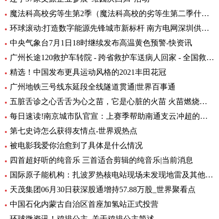
魔法科高校劣等生第2季（魔法科高校的劣等生第二季什么时候出）_环球热头条
环球滚动:打造数字能源先锋城市新标杆 南方电网深圳供电局主题展厅亮相数能展
中央气象台7月1日18时继续发布高温黄色预警-快资讯
广州长途120救护车转院 - 跨省救护车送病人回家 - 全国救护团队_快资讯
精选！中国发布更具运动风格的2021丰田花冠
广州地铁三号线东延段全线隧道贯通|世界百事通
五脏舌诊之心舌舌为心之苗，它是心脏的火苗 火苗燃烧的时候，你会发
每日速读!南京城市队官宣：上赛季帮助南通支云冲超的特拉奥雷加盟
第七史诗怎么获得友情点-世界观热点
被电影我爱你治愈到了具体是什么情况
四首超好听的纯音乐 三首适合剪辑的纯音乐|当前消息
国际原子能机构：扎波罗热核电站现场未发现地雷及其他爆炸物
天茂集团06月30日获深股通增持57.88万股_世界聚看点
中国石化内蒙古自治区首座加氢站正式投营
环球微资讯！鸡排公主_关于鸡排公主简述