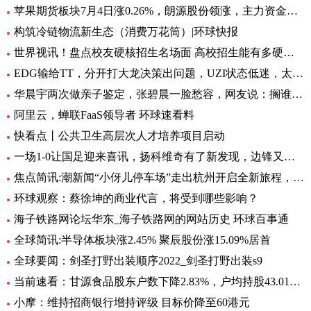
苹果期货板块7月4日涨0.26%，朗源股份领涨，主力资金净流出1357.79万元 世界速看
构筑冷链物流新生态（消费万花筒）|环球快报
世界视讯！盘点校友硬核招生名场面 高校招生能有多硬核 基本情况讲解
EDG输给TT，分开打大龙决策出问题，UZI状态低迷，太难玩了
华晨宇两次做亲子鉴定，张碧晨一脸愁容，网友说：搁谁都会不开心|焦点热文
阿里云，蝉联FaaS领导者 环球速看料
快看点丨公共卫生高层次人才培养项目启动
一场1-0让国足迎来喜讯，扬科维奇有了新发现，边锋又添一位猛将|世界热讯
焦点简讯:潮新闻“小伢儿停车场”走出杭州开启全新旅程，在台州10个青少年宫正式上线
环球观察：蔡徐坤的商业代言，将受到哪些影响？
海子铁路网论坛华东_海子铁路网的网站历史 环球百事通
全球简讯:半导体板块涨2.45% 聚辰股份涨15.09%居首
全球要闻：剑圣打野出装顺序2022_剑圣打野出装s9
当前速看：甘源食品股东户数下降2.83%，户均持股43.01万元
小摩：维持招商银行增持评级 目标价降至60港元