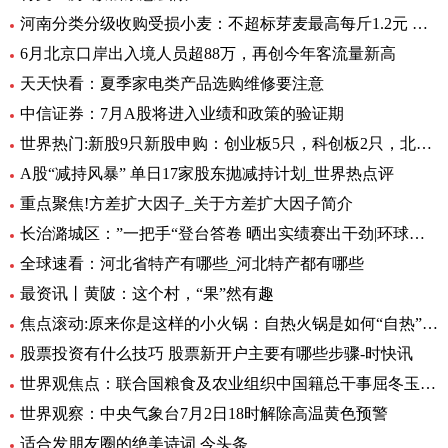
河南分类分级收购受损小麦：不超标芽麦最高每斤1.2元 全球最资讯
6月北京口岸出入境人员超88万，再创今年客流量新高
天天快看：夏季家电类产品选购维修要注意
中信证券：7月A股将进入业绩和政策的验证期
世界热门:新股9只新股申购：创业板5只，科创板2只，北交所2只
A股“减持风暴” 单日17家股东抛减持计划_世界热点评
重点聚焦!方差扩大因子_关于方差扩大因子简介
长治潞城区：”一把手“登台答卷 晒出实绩赛出干劲|环球视点
全球速看：河北省特产有哪些_河北特产都有哪些
最资讯丨黄陂：这个村，“果”然有趣
焦点滚动:原来你是这样的小火锅：自热火锅是如何“自热”的？
股票投资有什么技巧 股票新开户主要有哪些步骤-时快讯
世界观焦点：联合国粮食及农业组织中国籍总干事屈冬玉2日在新任总干事选举中成功胜选连任
世界观察：中央气象台7月2日18时解除高温黄色预警
适合发朋友圈的绝美诗词 今头条