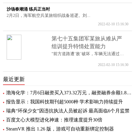
沙场春潮涌 练兵正当时
2月2日，海军航空兵某旅组织战备巡逻。刘...
2022-02-10 15:16:30
第七十五集团军某旅从难从严
组训提升特情处置能力
“前方道路遭‘敌’破坏，车辆无法通过。...
2022-02-10 15:16:30
最近更新
渤海化学：7月6日融资买入373.32万元，融资融券余额1.89亿元
报告显示：我国科技期刊超5000种 学术影响力持续提升
瑞典“环保少女”因违抗执法人员被起诉 最高面临6个月监禁
百度文心大模型进化神速：推理速度提升30倍
SteamVR 推出 1.26 版，游戏可自动重新绑定控制器