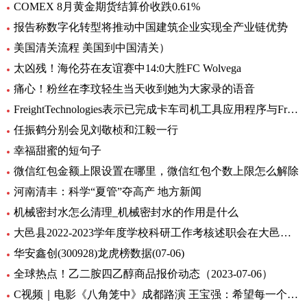
COMEX 8月黄金期货结算价收跌0.61%
报告称数字化转型将推动中国建筑企业实现全产业链优势
美国清关流程 美国到中国清关）
太凶残！海伦芬在友谊赛中14:0大胜FC Wolvega
痛心！粉丝在李玟轻生当天收到她为大家录的语音
FreightTechnologies表示已完成卡车司机工具应用程序与Fr8App货运匹配平台的集成
任振鹤分别会见刘敬桢和江毅一行
幸福甜蜜的短句子
微信红包金额上限设置在哪里，微信红包个数上限怎么解除
河南清丰：科学“夏管”夺高产 地方新闻
机械密封水怎么清理_机械密封水的作用是什么
大邑县2022-2023学年度学校科研工作考核述职会在大邑县北街小学举行
华安鑫创(300928)龙虎榜数据(07-06)
全球热点！乙二胺四乙醇商品报价动态（2023-07-06）
C视频｜电影《八角笼中》成都路演 王宝强：希望每一个人在艰难中，都把自己的力量激发出来