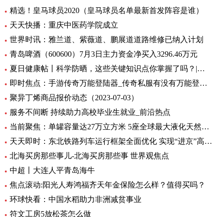
精选！皇马球员2020（皇马球员名单最新首发阵容是谁）
天天快播：重庆中医药学院成立
世界时讯：雅兰道、紫薇道、鹏展道道路维修已纳入计划
青岛啤酒（600600）7月3日主力资金净买入3296.46万元
夏日健康帖丨科学防晒，这些关键知识点你掌握了吗？|世界观察
即时焦点：手游传奇万能登陆器_传奇私服有没有万能登录器
聚异丁烯商品报价动态（2023-07-03）
服务不间断 持续助力高校毕业生就业_前沿热点
当前聚焦：单罐容量达27万立方米 5座全球最大液化天然气储罐主体结构完工
天天即时：东北铁路列车运行框架全面优化 实现“进京”高铁“公交化”
北海买房那些事儿-北海买房那些事 世界观焦点
中超丨大连人平青岛海牛
焦点滚动:阳光人寿鸿福齐天年金保险怎么样？值得买吗？
环球快看：中国水稻助力非洲减贫事业
符文工房5放松茶怎么做