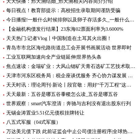
天天快播：邢天溯结婚_邢天溯相关内容简介介绍
每日视点！教育部提示：高校招生录取期间谨防受骗
今日播报!一般什么时候排卵以及卵子存活多久_一般什么时候排卵
【金融机构债发行结果】23东海02票面利率为3.6000%
天天热门:记者Vlog丨中国制造在土耳其火出圈！
青岛市市北区海伦路街道总工会开展书画展活动 世界即时
工业互联网加速向全产业链延伸|世界热头条
焦点速读：金瑞矿业：大风山锶矿天青石选矿工艺技术取得重大进展
天津市河东区税务局：税企座谈优服务 齐心协力谋发展 全球微头条
天天时讯：理论周刊·新论丨段官敬：用好“千万工程”这个乡村振兴“金钥匙”
天天最新：五谷是哪五谷黍稷怎么读_五谷是哪五谷
世界观察：smart汽车澄清：奔驰与吉利没有退出股东行列
无锡金涛置业5.51亿元债权挂牌转让
八五式军服（04式军服）
万达美元债下跌 此前证监会中止公司债注册程序|全球热资讯