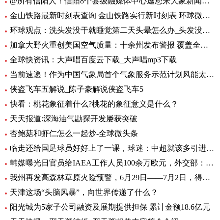
@所有信阳人！信阳8个县级融媒体中心邀您来大象新闻，一起争做“山水茶都，红色信阳”推荐官
金山铁路最新时刻表查询 金山铁路实行新时刻表 环球微头条
环球观点：洗头发没干就睡觉第二天头晕怎么办_头发没吹干睡觉头疼怎么办
加拿大野火重创美国空气质量：十余州发布警报 覆盖全美1/3人口-焦点热闻
全球快资讯：大声唱百度云下载_大声唱mp3下载
当前速递！作为中国气象局首个气象服务示范计划风能太阳能发电精细化气象服务示范计划7月1日启动
侠盗飞车五解说_陈子豪解说侠盗飞车5
快看：桃花象征着什么?桃花的象征意义是什么？
天天报道:深海油气勘探开发屡获突破
杏鲍菇和虾仁怎么一起炒-全球微头条
临走还给国足球员好好上了一课，球迷：中超就该多引进这样的外援
韩媒曝光日官员给IAEA工作人员100余万欧元，外交部：日政府有责任作出解释 环球热文
我州再发高森林草原火险预警，6月29日——7月2日，得荣县为黄色预警区域
天津这场“头脑风暴”，向世界传递了什么？
阳光城为5家子公司融资及展期提供担保 累计金额18.6亿元