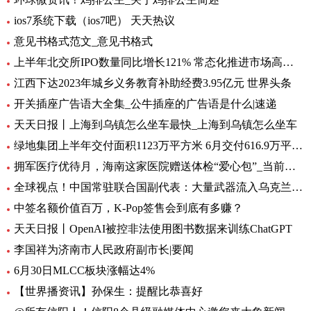
ios7系统下载（ios7吧） 天天热议
意见书格式范文_意见书格式
上半年北交所IPO数量同比增长121% 常态化推进市场高质量扩容 要闻
江西下达2023年城乡义务教育补助经费3.95亿元 世界头条
开关插座广告语大全集_公牛插座的广告语是什么|速递
天天日报丨上海到乌镇怎么坐车最快_上海到乌镇怎么坐车
绿地集团上半年交付面积1123万平方米 6月交付616.9万平方米-环球观热点
拥军医疗优待月，海南这家医院赠送体检“爱心包”_当前头条
全球视点！中国常驻联合国副代表：大量武器流入乌克兰 外溢影响和扩散风险与日俱增
中签名额价值百万，K-Pop签售会到底有多赚？
天天日报丨OpenAI被控非法使用图书数据来训练ChatGPT
李国祥为济南市人民政府副市长|要闻
6月30日MLCC板块涨幅达4%
【世界播资讯】孙保生：提醒比恭喜好