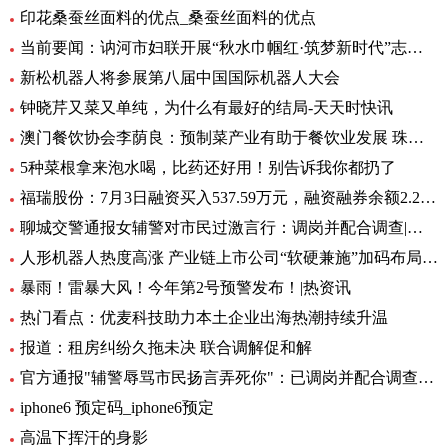
印花桑蚕丝面料的优点_桑蚕丝面料的优点
当前要闻：讷河市妇联开展“秋水巾帼红·筑梦新时代”志愿服务活动
新松机器人将参展第八届中国国际机器人大会
钟晓芹又菜又单纯，为什么有最好的结局-天天时快讯
澳门餐饮协会李荫良：预制菜产业有助于餐饮业发展 珠澳要优势互补 焦点
5种菜根拿来泡水喝，比药还好用！别告诉我你都扔了
福瑞股份：7月3日融资买入537.59万元，融资融券余额2.29亿元
聊城交警通报女辅警对市民过激言行：调岗并配合调查|环球快资讯
人形机器人热度高涨 产业链上市公司“软硬兼施”加码布局|环球播资讯
暴雨！雷暴大风！今年第2号预警发布！|热资讯
热门看点：优麦科技助力本土企业出海热潮持续升温
报道：租房纠纷久拖未决 联合调解促和解
官方通报"辅警辱骂市民扬言弄死你"：已调岗并配合调查-当前聚焦
iphone6 预定码_iphone6预定
高温下挥汗的身影