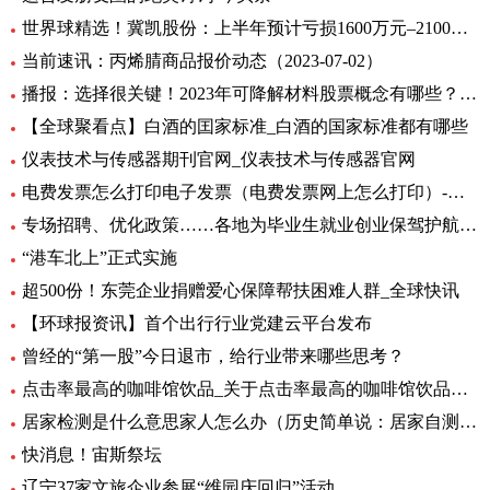
世界球精选！冀凯股份：上半年预计亏损1600万元–2100万元
当前速讯：丙烯腈商品报价动态（2023-07-02）
播报：选择很关键！2023年可降解材料股票概念有哪些？（7月2日）
【全球聚看点】白酒的囯家标准_白酒的国家标准都有哪些
仪表技术与传感器期刊官网_仪表技术与传感器官网
电费发票怎么打印电子发票（电费发票网上怎么打印）-环球报资讯
专场招聘、优化政策……各地为毕业生就业创业保驾护航 环球观天下
“港车北上”正式实施
超500份！东莞企业捐赠爱心保障帮扶困难人群_全球快讯
【环球报资讯】首个出行行业党建云平台发布
曾经的“第一股”今日退市，给行业带来哪些思考？
点击率最高的咖啡馆饮品_关于点击率最高的咖啡馆饮品介绍
居家检测是什么意思家人怎么办（历史简单说：居家自测阳性怎么办专家解答） 全球快资讯
快消息！宙斯祭坛
辽宁37家文旅企业参展“维园庆回归”活动