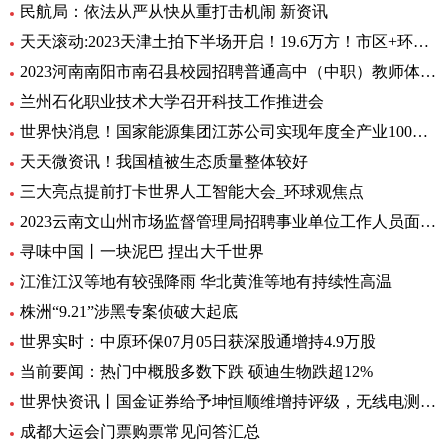
民航局：依法从严从快从重打击机闹 新资讯
天天滚动:2023天津土拍下半场开启！19.6万方！市区+环城四宗地块连挂
2023河南南阳市南召县校园招聘普通高中（中职）教师体检公告 全球消息
兰州石化职业技术大学召开科技工作推进会
世界快消息！国家能源集团江苏公司实现年度全产业100%绿电消费
天天微资讯！我国植被生态质量整体较好
三大亮点提前打卡世界人工智能大会_环球观焦点
2023云南文山州市场监督管理局招聘事业单位工作人员面试通告
寻味中国丨一块泥巴 捏出大千世界
江淮江汉等地有较强降雨 华北黄淮等地有持续性高温
株洲“9.21”涉黑专案侦破大起底
世界实时：中原环保07月05日获深股通增持4.9万股
当前要闻：热门中概股多数下跌 硕迪生物跌超12%
世界快资讯丨国金证券给予坤恒顺维增持评级，无线电测量仿真龙头，新品打开增长极
成都大运会门票购票常见问答汇总