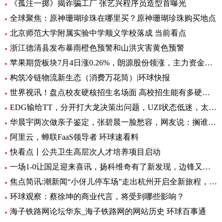
《孤注一掷》揭诈骗工厂 张艺兴程序员造型首曝光
全球聚焦：原神珊瑚珍珠在哪里买？原神珊瑚珍珠购买地点
北京师范大学附属实验中学顺义学校落成 当前看点
浙江德清县发布暴雨橙色预警和山洪灾害黄色预警
苹果期货板块7月4日涨0.26%，朗源股份领涨，主力资金净流出1357.79万元 世界速看
构筑冷链物流新生态（消费万花筒）|环球快报
世界视讯！盘点校友硬核招生名场面 高校招生能有多硬核 基本情况讲解
EDG输给TT，分开打大龙决策出问题，UZI状态低迷，太难玩了
华晨宇两次做亲子鉴定，张碧晨一脸愁容，网友说：搁谁都会不开心|焦点热文
阿里云，蝉联FaaS领导者 环球速看料
快看点丨公共卫生高层次人才培养项目启动
一场1-0让国足迎来喜讯，扬科维奇有了新发现，边锋又添一位猛将|世界热讯
焦点简讯:潮新闻“小伢儿停车场”走出杭州开启全新旅程，在台州10个青少年宫正式上线
环球观察：蔡徐坤的商业代言，将受到哪些影响？
海子铁路网论坛华东_海子铁路网的网站历史 环球百事通