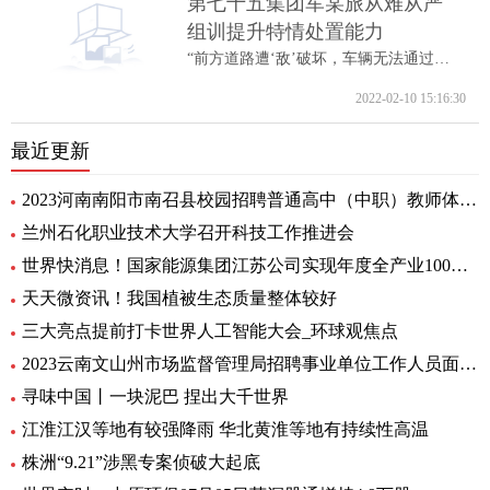
第七十五集团军某旅从难从严
组训提升特情处置能力
“前方道路遭‘敌’破坏，车辆无法通过。...
2022-02-10 15:16:30
最近更新
2023河南南阳市南召县校园招聘普通高中（中职）教师体检公告 全球消息
兰州石化职业技术大学召开科技工作推进会
世界快消息！国家能源集团江苏公司实现年度全产业100%绿电消费
天天微资讯！我国植被生态质量整体较好
三大亮点提前打卡世界人工智能大会_环球观焦点
2023云南文山州市场监督管理局招聘事业单位工作人员面试通告
寻味中国丨一块泥巴 捏出大千世界
江淮江汉等地有较强降雨 华北黄淮等地有持续性高温
株洲“9.21”涉黑专案侦破大起底