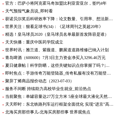
官方：巴萨小将阿克霍马奇加盟比利亚雷亚尔，签约4年
天气预报气象员说_即时看
获诺贝尔奖后科研效率下降：论文数量、引用率、想法新颖程度都下降_世界实时
世界关注：狠看足球书(34)：《足球周刊之英超20年》
精选！皇马球员2020（皇马球员名单最新首发阵容是谁）
天天快播：重庆中医药学院成立
世界时讯：雅兰道、紫薇道、鹏展道道路维修已纳入计划
青岛啤酒（600600）7月3日主力资金净买入3296.46万元
夏日健康帖丨科学防晒，这些关键知识点你掌握了吗？|世界观察
即时焦点：手游传奇万能登陆器_传奇私服有没有万能登录器
聚异丁烯商品报价动态（2023-07-03）
服务不间断 持续助力高校毕业生就业_前沿热点
当前聚焦：单罐容量达27万立方米 5座全球最大液化天然气储罐主体结构完工
天天即时：东北铁路列车运行框架全面优化 实现“进京”高铁“公交化”
北海买房那些事儿-北海买房那些事 世界观焦点