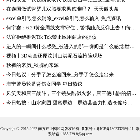
在泰国做试管婴儿双胎要求男孩准吗？_天天微头条
excel单引号怎么消除_excel单引号怎么输入-焦点资讯
何宇鑫：6.29黄金周线支撑守住，警惕触底反弹上去！|每日短讯
法官拒绝推迟Tik Tok禁止应用商店的提议
进入的一瞬间什么感受_被进入的那一瞬间是什么感觉|世界快播报
视频丨3D动画还原汶川山洪泥石流抢险现场
秋裤的来历_秋裤的来源
今日热议：分手了怎么追回来_分手了怎么走出来
海宁警员轮番背伤女同学 每日热议
风笑天和唐三战斗，三个镜头酷似火影，唐三使出鼬的招牌动作 速看料
今日热搜：山水家园 甜蜜屏边丨屏边县全力打造仓储冷链保障“云品”出滇
Copyright © 2015-2022 南方产业园区网版权所有 备案号：
粤ICP备18023326号-21
联
系邮箱：855 729 8@qq.com