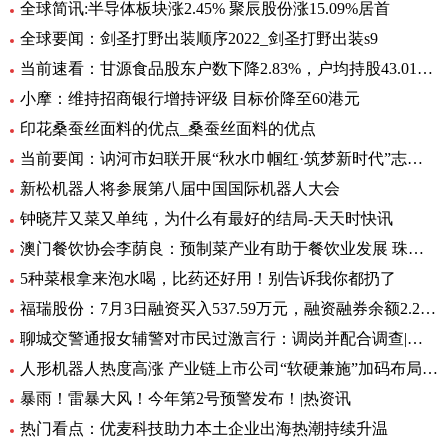
全球简讯:半导体板块涨2.45% 聚辰股份涨15.09%居首
全球要闻：剑圣打野出装顺序2022_剑圣打野出装s9
当前速看：甘源食品股东户数下降2.83%，户均持股43.01万元
小摩：维持招商银行增持评级 目标价降至60港元
印花桑蚕丝面料的优点_桑蚕丝面料的优点
当前要闻：讷河市妇联开展“秋水巾帼红·筑梦新时代”志愿服务活动
新松机器人将参展第八届中国国际机器人大会
钟晓芹又菜又单纯，为什么有最好的结局-天天时快讯
澳门餐饮协会李荫良：预制菜产业有助于餐饮业发展 珠澳要优势互补 焦点
5种菜根拿来泡水喝，比药还好用！别告诉我你都扔了
福瑞股份：7月3日融资买入537.59万元，融资融券余额2.29亿元
聊城交警通报女辅警对市民过激言行：调岗并配合调查|环球快资讯
人形机器人热度高涨 产业链上市公司“软硬兼施”加码布局|环球播资讯
暴雨！雷暴大风！今年第2号预警发布！|热资讯
热门看点：优麦科技助力本土企业出海热潮持续升温