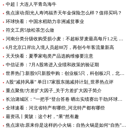
中超丨大连人平青岛海牛
焦点滚动:阳光人寿鸿福齐天年金保险怎么样？值得买吗？
环球快看：中国水稻助力非洲减贫事业
符文工房5放松茶怎么做
河南分类分级收购受损小麦：不超标芽麦最高每斤1.2元 全球最资讯
6月北京口岸出入境人员超88万，再创今年客流量新高
天天快看：夏季家电类产品选购维修要注意
中信证券：7月A股将进入业绩和政策的验证期
世界热门:新股9只新股申购：创业板5只，科创板2只，北交所2只
A股“减持风暴” 单日17家股东抛减持计划_世界热点评
重点聚焦!方差扩大因子_关于方差扩大因子简介
长治潞城区：”一把手“登台答卷 晒出实绩赛出干劲|环球视点
全球速看：河北省特产有哪些_河北特产都有哪些
最资讯丨黄陂：这个村，“果”然有趣
焦点滚动:原来你是这样的小火锅：自热火锅是如何“自热”的？