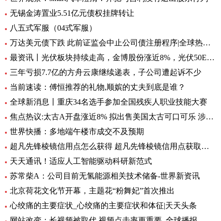
无锡金涛置业5.51亿元债权挂牌转让
八五式军服（04式军服）
万达美元债下跌 此前证监会中止公司债注册程序|全球热资讯
最资讯丨光伏板块持续走高，金博股份涨近8%，光伏50ETF（516880）6月8日来累计反弹近10%丨ETF观察
三年亏损7.7亿的方舟云康继续递表，子公司遭起诉不少
当前速读：傅恒推荐的礼物,顺嫔的丈夫到底是谁？
全球新消息丨重庆34名选手参加全国残疾人职业技能大赛
焦点热议:太古A开盘涨近8% 拟出售美国太古可口可乐 涉资304亿港元
世界快播：多地端午楼市成交不及预期
超凡先锋棱镜信用点怎么获得 超凡先锋棱镜信用点获取方式一览 全球快资讯
天天通讯！适应人工智能驱动科研新范式
苏常柴A：公司目前无氢能源相关技术储备-世界新资讯
北京荷花文化节开幕，主题花“粉舞妃”首次推出
心绞痛的主要症状_心绞痛的主要症状和体征|天天头条
网站改变：长视频被取代 视频点击率更重要_全球播报