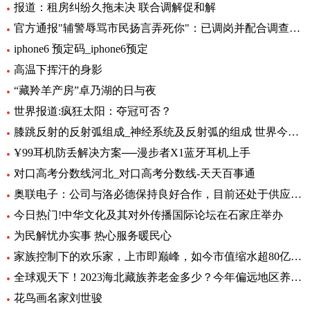
报道：租房纠纷久拖未决 联合调解促和解
官方通报"辅警辱骂市民扬言弄死你"：已调岗并配合调查-当前聚焦
iphone6 预定码_iphone6预定
高温下挥汗的身影
“藏羚羊产房”卓乃湖的日与夜
世界报道:疯狂太阳：夺冠可否？
膝跳反射的反射弧组成_神经系统及反射弧的组成 世界今日讯
Ұ99耳机防丢解决方案──漫步者X1蓝牙耳机上手
对口高考分数线河北_对口高考分数线-天天百事通
奥联电子：公司与洛必德保持良好合作，目前还处于供应部分零部件阶段，对公司业绩影响不大_短讯
今日热门!中华文化及其对外传播国际论坛在石家庄举办
为民解忧办实事 热心服务暖民心
家族控制下的欢乐家，上市即巅峰，如今市值缩水超80亿元|世界今头条
全球观天下！2023海北藏族养老金多少？今年偏远地区养老金如何调整？
花鸟画名家刘世骏