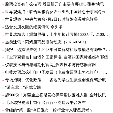
股票投资有什么技巧 股票新开户主要有哪些步骤-时快讯
世界观焦点：联合国粮食及农业组织中国籍总干事屈冬玉2日在新任总干事选举中成功胜选连任
世界观察：中央气象台7月2日18时解除高温黄色预警
适合发朋友圈的绝美诗词 今头条
世界球精选！冀凯股份：上半年预计亏损1600万元–2100万元
当前速讯：丙烯腈商品报价动态（2023-07-02）
播报：选择很关键！2023年可降解材料股票概念有哪些？（7月2日）
【全球聚看点】白酒的囯家标准_白酒的国家标准都有哪些
仪表技术与传感器期刊官网_仪表技术与传感器官网
电费发票怎么打印电子发票（电费发票网上怎么打印）-环球报资讯
专场招聘、优化政策……各地为毕业生就业创业保驾护航 环球观天下
“港车北上”正式实施
超500份！东莞企业捐赠爱心保障帮扶困难人群_全球快讯
【环球报资讯】首个出行行业党建云平台发布
曾经的“第一股”今日退市，给行业带来哪些思考？