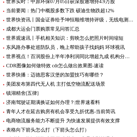
世界实时：中原环保07月05日获深股通增持4.9万股
当前要闻：热门中概股多数下跌 硕迪生物跌超12%
世界快资讯丨国金证券给予坤恒顺维增持评级，无线电测量仿真龙头，新品打开增长极
成都大运会门票购票常见问答汇总
世界观速讯丨手机相关知识：剪映怎么把照片时间缩短
东风路办事处巡防队员，晚上帮助孩子找妈妈 环球视讯
世界视点！百润股份上半年净利润同比增超九成 机构分析：强爽放量带动收入增长
CDR图像如何做特效 cdr怎么做出效果图-速读
世界快播：迈德思客汉堡的加盟技巧有哪些？
美团发布第四代无人机 主打低空物流配送场景
镇湖精舍[五律]
济南驾驶证期满换证如何办理？|世界速看料
青年人才在延吉购房有机会享受九折优惠-当前简讯
电商物流服务能力不断提升 为快速发展提供有效支撑
表格向下箭头怎么打（下箭头怎么打）