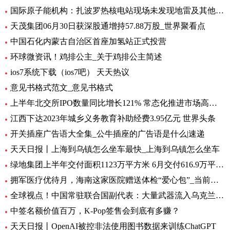
国际原子能机构：扎波罗热核电站现场未发现地雷及其他爆炸物
天茂集团06月30日获深股通增持57.88万股_世界聚看点
中国石化内蒙古自治区首座加氢站正式投营
环球微资讯！鸡排公主_关于鸡排公主简述
ios7系统下载（ios7吧） 天天热议
意见书格式范文_意见书格式
上半年北交所IPO数量同比增长121% 常态化推进市场高质量扩容 要闻
江西下达2023年城乡义务教育补助经费3.95亿元 世界头条
开关插座广告语大全集_公牛插座的广告语是什么|速递
天天日报丨上海到乌镇怎么坐车最快_上海到乌镇怎么坐车
绿地集团上半年交付面积1123万平方米 6月交付616.9万平方米-环球观热点
拥军医疗优待月，海南这家医院赠送体检“爱心包”_当前头条
全球视点！中国常驻联合国副代表：大量武器流入乌克兰 外溢影响和扩散风险与日俱增
中签名额价值百万，K-Pop签售会到底有多赚？
天天日报丨OpenAI被控非法使用图书数据来训练ChatGPT