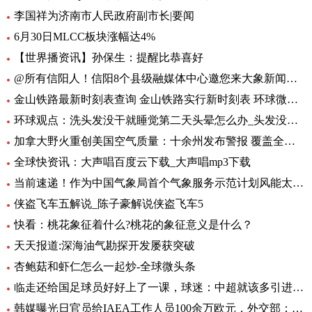
李国祥为济南市人民政府副市长|要闻
6月30日MLCC板块涨幅达4%
【世界播资讯】孙保生：提醒比恭喜好
@所有信阳人！信阳8个县级融媒体中心邀您来大象新闻，一起争做“山水茶都，红色信阳”推荐官
金山铁路最新时刻表查询 金山铁路实行新时刻表 环球微头条
环球观点：洗头发没干就睡觉第二天头晕怎么办_头发没吹干睡觉头疼怎么办
加拿大野火重创美国空气质量：十余州发布警报 覆盖全美1/3人口-焦点热闻
全球快资讯：大声唱百度云下载_大声唱mp3下载
当前速递！作为中国气象局首个气象服务示范计划风能太阳能发电精细化气象服务示范计划7月1日启动
侠盗飞车五解说_陈子豪解说侠盗飞车5
快看：桃花象征着什么?桃花的象征意义是什么？
天天报道:深海油气勘探开发屡获突破
杏鲍菇和虾仁怎么一起炒-全球微头条
临走还给国足球员好好上了一课，球迷：中超就该多引进这样的外援
韩媒曝光日官员给IAEA工作人员100余万欧元，外交部：日政府有责任作出解释 环球热文