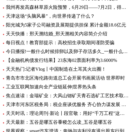
我州再发高森林草原火险预警，6月29日——7月2日，得荣县为黄色预警区域
天津这场“头脑风暴”，向世界传递了什么？
阳光城为5家子公司融资及展期提供担保 累计金额18.6亿元
天天快播：邢天溯结婚_邢天溯相关内容简介介绍
每日视点！教育部提示：高校招生录取期间谨防受骗
今日播报!一般什么时候排卵以及卵子存活多久_一般什么时候排卵
【金融机构债发行结果】23东海02票面利率为3.6000%
天天热门:记者Vlog丨中国制造在土耳其火出圈！
青岛市市北区海伦路街道总工会开展书画展活动 世界即时
工业互联网加速向全产业链延伸|世界热头条
焦点速读：金瑞矿业：大风山锶矿天青石选矿工艺技术取得重大进展
天津市河东区税务局：税企座谈优服务 齐心协力谋发展 全球微头条
天天时讯：理论周刊·新论丨段官敬：用好“千万工程”这个乡村振兴“金钥匙”
天天最新：五谷是哪五谷黍稷怎么读_五谷是哪五谷
世界观察：smart汽车澄清：奔驰与吉利没有退出股东行列