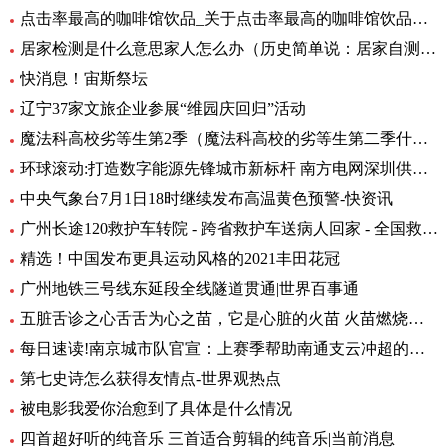
点击率最高的咖啡馆饮品_关于点击率最高的咖啡馆饮品介绍
居家检测是什么意思家人怎么办（历史简单说：居家自测阳性怎么办专家解答） 全球快资讯
快消息！宙斯祭坛
辽宁37家文旅企业参展“维园庆回归”活动
魔法科高校劣等生第2季（魔法科高校的劣等生第二季什么时候出）_环球热头条
环球滚动:打造数字能源先锋城市新标杆 南方电网深圳供电局主题展厅亮相数能展
中央气象台7月1日18时继续发布高温黄色预警-快资讯
广州长途120救护车转院 - 跨省救护车送病人回家 - 全国救护团队_快资讯
精选！中国发布更具运动风格的2021丰田花冠
广州地铁三号线东延段全线隧道贯通|世界百事通
五脏舌诊之心舌舌为心之苗，它是心脏的火苗 火苗燃烧的时候，你会发
每日速读!南京城市队官宣：上赛季帮助南通支云冲超的特拉奥雷加盟
第七史诗怎么获得友情点-世界观热点
被电影我爱你治愈到了具体是什么情况
四首超好听的纯音乐 三首适合剪辑的纯音乐|当前消息