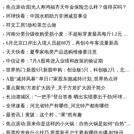
焦点滚动:阳光人寿鸿福齐天年金保险怎么样？值得买吗？
环球快看：中国水稻助力非洲减贫事业
符文工房5放松茶怎么做
河南分类分级收购受损小麦：不超标芽麦最高每斤1.2元 全球最资讯
6月北京口岸出入境人员超88万，再创今年客流量新高
天天快看：夏季家电类产品选购维修要注意
中信证券：7月A股将进入业绩和政策的验证期
世界热门:新股9只新股申购：创业板5只，科创板2只，北交所2只
A股“减持风暴” 单日17家股东抛减持计划_世界热点评
重点聚焦!方差扩大因子_关于方差扩大因子简介
长治潞城区：”一把手“登台答卷 晒出实绩赛出干劲|环球视点
全球速看：河北省特产有哪些_河北特产都有哪些
最资讯丨黄陂：这个村，“果”然有趣
焦点滚动:原来你是这样的小火锅：自热火锅是如何“自热”的？
股票投资有什么技巧 股票新开户主要有哪些步骤-时快讯