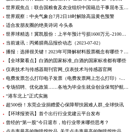
世界观焦点：联合国粮食及农业组织中国籍总干事屈冬玉2日在新任总干事选举中成功胜选连任
世界观察：中央气象台7月2日18时解除高温黄色预警
适合发朋友圈的绝美诗词 今头条
世界球精选！冀凯股份：上半年预计亏损1600万元–2100万元
当前速讯：丙烯腈商品报价动态（2023-07-02）
播报：选择很关键！2023年可降解材料股票概念有哪些？（7月2日）
【全球聚看点】白酒的囯家标准_白酒的国家标准都有哪些
仪表技术与传感器期刊官网_仪表技术与传感器官网
电费发票怎么打印电子发票（电费发票网上怎么打印）-环球报资讯
专场招聘、优化政策……各地为毕业生就业创业保驾护航 环球观天下
“港车北上”正式实施
超500份！东莞企业捐赠爱心保障帮扶困难人群_全球快讯
【环球报资讯】首个出行行业党建云平台发布
曾经的“第一股”今日退市，给行业带来哪些思考？
点击率最高的咖啡馆饮品_关于点击率最高的咖啡馆饮品介绍