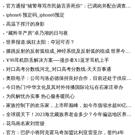
官方通报"辅警辱骂市民扬言弄死你"：已调岗并配合调查-当前聚焦
iphone6 预定码_iphone6预定
高温下挥汗的身影
“藏羚羊产房”卓乃湖的日与夜
世界报道:疯狂太阳：夺冠可否？
膝跳反射的反射弧组成_神经系统及反射弧的组成 世界今日讯
Ұ99耳机防丢解决方案──漫步者X1蓝牙耳机上手
对口高考分数线河北_对口高考分数线-天天百事通
奥联电子：公司与洛必德保持良好合作，目前还处于供应部分零部件阶段，对公司业绩影响不大_短讯
今日热门!中华文化及其对外传播国际论坛在石家庄举办
为民解忧办实事 热心服务暖民心
家族控制下的欢乐家，上市即巅峰，如今市值缩水超80亿元|世界今头条
全球观天下！2023海北藏族养老金多少？今年偏远地区养老金如何调整？
花鸟画名家刘世骏
官方：巴萨小将阿克霍马奇加盟比利亚雷亚尔，签约4年