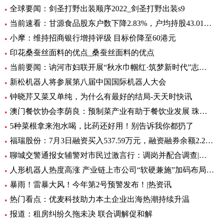
全球要闻：剑圣打野出装顺序2022_剑圣打野出装s9
当前速看：甘源食品股东户数下降2.83%，户均持股43.01万元
小摩：维持招商银行增持评级 目标价降至60港元
印花桑蚕丝面料的优点_桑蚕丝面料的优点
当前要闻：讷河市妇联开展“秋水巾帼红·筑梦新时代”志愿服务活动
新松机器人将参展第八届中国国际机器人大会
钟晓芹又菜又单纯，为什么有最好的结局-天天时快讯
澳门餐饮协会李荫良：预制菜产业有助于餐饮业发展 珠澳要优势互补 焦点
5种菜根拿来泡水喝，比药还好用！别告诉我你都扔了
福瑞股份：7月3日融资买入537.59万元，融资融券余额2.29亿元
聊城交警通报女辅警对市民过激言行：调岗并配合调查|环球快资讯
人形机器人热度高涨 产业链上市公司“软硬兼施”加码布局|环球播资讯
暴雨！雷暴大风！今年第2号预警发布！|热资讯
热门看点：优麦科技助力本土企业出海热潮持续升温
报道：租房纠纷久拖未决 联合调解促和解