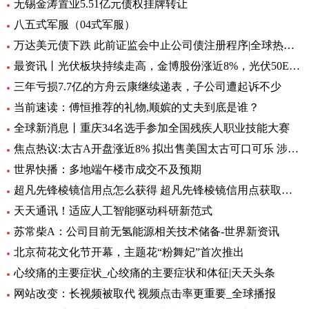
无锡金涛置业5.51亿元债权挂牌转让
八五式军服（04式军服）
万达美元债下跌 此前证监会中止公司债注册程序|全球热资讯
最资讯丨光伏板块持续走高，金博股份涨近8%，光伏50ETF（516880）6月8日来累计反弹近10%丨ETF观察
三年亏损7.7亿的方舟云康继续递表，子公司遭起诉不少
当前速读：傅恒推荐的礼物,顺嫔的丈夫到底是谁？
全球新消息丨重庆34名选手参加全国残疾人职业技能大赛
焦点热议:太古A开盘涨近8% 拟出售美国太古可口可乐 涉资304亿港元
世界快播：多地端午楼市成交不及预期
超凡先锋棱镜信用点怎么获得 超凡先锋棱镜信用点获取方式一览 全球快资讯
天天通讯！适应人工智能驱动科研新范式
苏常柴A：公司目前无氢能源相关技术储备-世界新资讯
北京荷花文化节开幕，主题花“粉舞妃”首次推出
心绞痛的主要症状_心绞痛的主要症状和体征|天天头条
网站改变：长视频被取代 视频点击率更重要_全球播报