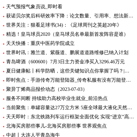
天气预报气象员说_即时看
获诺贝尔奖后科研效率下降：论文数量、引用率、想法新颖程度都下降_世界实时
世界关注：狠看足球书(34)：《足球周刊之英超20年》
精选！皇马球员2020（皇马球员名单最新首发阵容是谁）
天天快播：重庆中医药学院成立
世界时讯：雅兰道、紫薇道、鹏展道道路维修已纳入计划
青岛啤酒（600600）7月3日主力资金净买入3296.46万元
夏日健康帖丨科学防晒，这些关键知识点你掌握了吗？|世界观察
即时焦点：手游传奇万能登陆器_传奇私服有没有万能登录器
聚异丁烯商品报价动态（2023-07-03）
服务不间断 持续助力高校毕业生就业_前沿热点
当前聚焦：单罐容量达27万立方米 5座全球最大液化天然气储罐主体结构完工
天天即时：东北铁路列车运行框架全面优化 实现“进京”高铁“公交化”
北海买房那些事儿-北海买房那些事 世界观焦点
中超丨大连人平青岛海牛