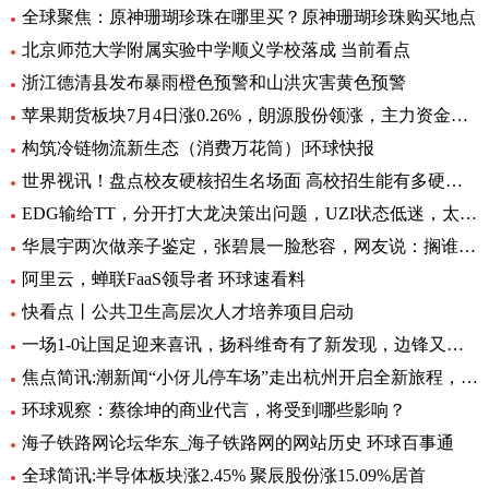
全球聚焦：原神珊瑚珍珠在哪里买？原神珊瑚珍珠购买地点
北京师范大学附属实验中学顺义学校落成 当前看点
浙江德清县发布暴雨橙色预警和山洪灾害黄色预警
苹果期货板块7月4日涨0.26%，朗源股份领涨，主力资金净流出1357.79万元 世界速看
构筑冷链物流新生态（消费万花筒）|环球快报
世界视讯！盘点校友硬核招生名场面 高校招生能有多硬核 基本情况讲解
EDG输给TT，分开打大龙决策出问题，UZI状态低迷，太难玩了
华晨宇两次做亲子鉴定，张碧晨一脸愁容，网友说：搁谁都会不开心|焦点热文
阿里云，蝉联FaaS领导者 环球速看料
快看点丨公共卫生高层次人才培养项目启动
一场1-0让国足迎来喜讯，扬科维奇有了新发现，边锋又添一位猛将|世界热讯
焦点简讯:潮新闻“小伢儿停车场”走出杭州开启全新旅程，在台州10个青少年宫正式上线
环球观察：蔡徐坤的商业代言，将受到哪些影响？
海子铁路网论坛华东_海子铁路网的网站历史 环球百事通
全球简讯:半导体板块涨2.45% 聚辰股份涨15.09%居首