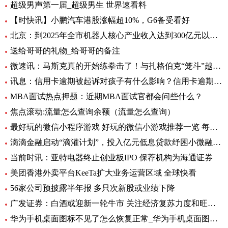
超级男声第一届_超级男生 世界速看料
【时快讯】小鹏汽车港股涨幅超10%，G6备受看好
北京：到2025年全市机器人核心产业收入达到300亿元以上-全球新消息
送给哥哥的礼物_给哥哥的备注
微速讯：马斯克真的开始练拳击了！与扎格伯克“笼斗”越来越真
讯息：信用卡逾期被起诉对孩子有什么影响？信用卡逾期后被起诉会坐牢吗？|当前关注
MBA面试热点押题：近期MBA面试官都会问些什么？
焦点滚动:流量怎么查询余额（流量怎么查询）
最好玩的微信小程序游戏 好玩的微信小游戏推荐一览 每日观点
滴滴金融启动“滴灌计划”，投入亿元低息贷款纾困小微融资难
当前时讯：亚特电器终止创业板IPO 保荐机构为海通证券
美团香港外卖平台KeeTa扩大业务运营区域 全球快看
56家公司预披露半年报 多只次新股或业绩下降
广发证券：白酒或迎新一轮牛市 关注经济复苏力度和旺季动销
华为手机桌面图标不见了怎么恢复正常_华为手机桌面图标不见了怎么办