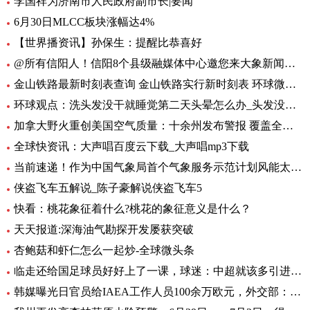
李国祥为济南市人民政府副市长|要闻
6月30日MLCC板块涨幅达4%
【世界播资讯】孙保生：提醒比恭喜好
@所有信阳人！信阳8个县级融媒体中心邀您来大象新闻，一起争做“山水茶都，红色信阳”推荐官
金山铁路最新时刻表查询 金山铁路实行新时刻表 环球微头条
环球观点：洗头发没干就睡觉第二天头晕怎么办_头发没吹干睡觉头疼怎么办
加拿大野火重创美国空气质量：十余州发布警报 覆盖全美1/3人口-焦点热闻
全球快资讯：大声唱百度云下载_大声唱mp3下载
当前速递！作为中国气象局首个气象服务示范计划风能太阳能发电精细化气象服务示范计划7月1日启动
侠盗飞车五解说_陈子豪解说侠盗飞车5
快看：桃花象征着什么?桃花的象征意义是什么？
天天报道:深海油气勘探开发屡获突破
杏鲍菇和虾仁怎么一起炒-全球微头条
临走还给国足球员好好上了一课，球迷：中超就该多引进这样的外援
韩媒曝光日官员给IAEA工作人员100余万欧元，外交部：日政府有责任作出解释 环球热文