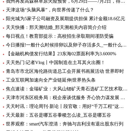
我州再发高森林草原火险预警，6月29日——7月2日，得荣县为黄色预警区域
天津这场“头脑风暴”，向世界传递了什么？
阳光城为5家子公司融资及展期提供担保 累计金额18.6亿元
天天快播：邢天溯结婚_邢天溯相关内容简介介绍
每日视点！教育部提示：高校招生录取期间谨防受骗
今日播报!一般什么时候排卵以及卵子存活多久_一般什么时候排卵
【金融机构债发行结果】23东海02票面利率为3.6000%
天天热门:记者Vlog丨中国制造在土耳其火出圈！
青岛市市北区海伦路街道总工会开展书画展活动 世界即时
工业互联网加速向全产业链延伸|世界热头条
焦点速读：金瑞矿业：大风山锶矿天青石选矿工艺技术取得重大进展
天津市河东区税务局：税企座谈优服务 齐心协力谋发展 全球微头条
天天时讯：理论周刊·新论丨段官敬：用好“千万工程”这个乡村振兴“金钥匙”
天天最新：五谷是哪五谷黍稷怎么读_五谷是哪五谷
世界观察：smart汽车澄清：奔驰与吉利没有退出股东行列