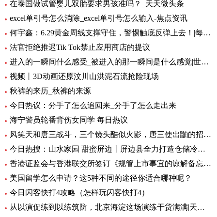
在泰国做试管婴儿双胎要求男孩准吗？_天天微头条
excel单引号怎么消除_excel单引号怎么输入-焦点资讯
何宇鑫：6.29黄金周线支撑守住，警惕触底反弹上去！|每日短讯
法官拒绝推迟Tik Tok禁止应用商店的提议
进入的一瞬间什么感受_被进入的那一瞬间是什么感觉|世界快播报
视频丨3D动画还原汶川山洪泥石流抢险现场
秋裤的来历_秋裤的来源
今日热议：分手了怎么追回来_分手了怎么走出来
海宁警员轮番背伤女同学 每日热议
风笑天和唐三战斗，三个镜头酷似火影，唐三使出鼬的招牌动作 速看料
今日热搜：山水家园 甜蜜屏边丨屏边县全力打造仓储冷链保障“云品”出滇
香港证监会与香港联交所签订《规管上市事宜的谅解备忘录》第二份补充文件 天天日报
美国留学怎么申请？这5种不同的途径你适合哪种呢？
今日闪客快打4攻略（怎样玩闪客快打4）
从以演促练到以练筑防，北京海淀这场演练干货满满|天天实时