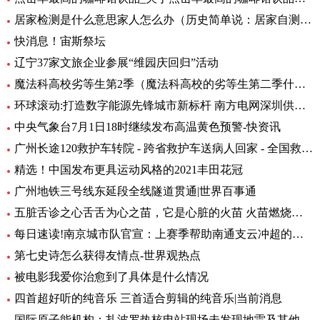
居家检测是什么意思家人怎么办（历史简单说：居家自测阳性怎么办专家解答） 全球快资讯
快消息！宙斯祭坛
辽宁37家文旅企业参展“维园庆回归”活动
魔法科高校劣等生第2季（魔法科高校的劣等生第二季什么时候出）_环球热头条
环球滚动:打造数字能源先锋城市新标杆 南方电网深圳供电局主题展厅亮相数能展
中央气象台7月1日18时继续发布高温黄色预警-快资讯
广州长途120救护车转院 - 跨省救护车送病人回家 - 全国救护团队_快资讯
精选！中国发布更具运动风格的2021丰田花冠
广州地铁三号线东延段全线隧道贯通|世界百事通
五脏舌诊之心舌舌为心之苗，它是心脏的火苗 火苗燃烧的时候，你会发
每日速读!南京城市队官宣：上赛季帮助南通支云冲超的特拉奥雷加盟
第七史诗怎么获得友情点-世界观热点
被电影我爱你治愈到了具体是什么情况
四首超好听的纯音乐 三首适合剪辑的纯音乐|当前消息
国际原子能机构：扎波罗热核电站现场未发现地雷及其他爆炸物