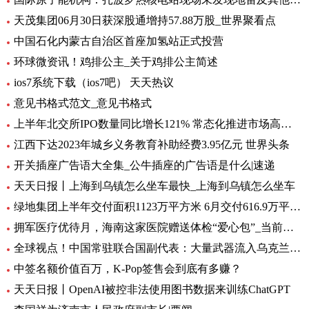
天茂集团06月30日获深股通增持57.88万股_世界聚看点
中国石化内蒙古自治区首座加氢站正式投营
环球微资讯！鸡排公主_关于鸡排公主简述
ios7系统下载（ios7吧） 天天热议
意见书格式范文_意见书格式
上半年北交所IPO数量同比增长121% 常态化推进市场高质量扩容 要闻
江西下达2023年城乡义务教育补助经费3.95亿元 世界头条
开关插座广告语大全集_公牛插座的广告语是什么|速递
天天日报丨上海到乌镇怎么坐车最快_上海到乌镇怎么坐车
绿地集团上半年交付面积1123万平方米 6月交付616.9万平方米-环球观热点
拥军医疗优待月，海南这家医院赠送体检“爱心包”_当前头条
全球视点！中国常驻联合国副代表：大量武器流入乌克兰 外溢影响和扩散风险与日俱增
中签名额价值百万，K-Pop签售会到底有多赚？
天天日报丨OpenAI被控非法使用图书数据来训练ChatGPT