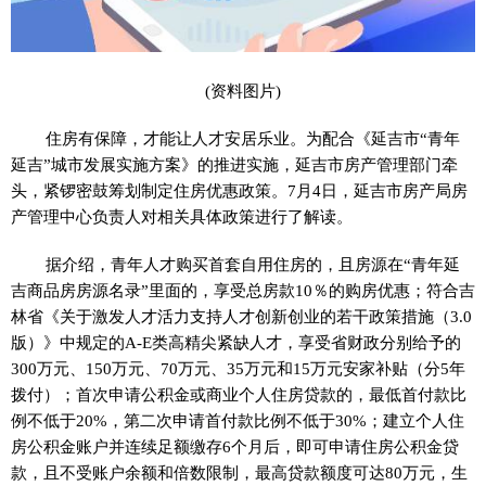
(资料图片)
住房有保障，才能让人才安居乐业。为配合《延吉市“青年
延吉”城市发展实施方案》的推进实施，延吉市房产管理部门牵
头，紧锣密鼓筹划制定住房优惠政策。7月4日，延吉市房产局房
产管理中心负责人对相关具体政策进行了解读。
据介绍，青年人才购买首套自用住房的，且房源在“青年延
吉商品房房源名录”里面的，享受总房款10％的购房优惠；符合吉
林省《关于激发人才活力支持人才创新创业的若干政策措施（3.0
版）》中规定的A-E类高精尖紧缺人才，享受省财政分别给予的
300万元、150万元、70万元、35万元和15万元安家补贴（分5年
拨付）；首次申请公积金或商业个人住房贷款的，最低首付款比
例不低于20%，第二次申请首付款比例不低于30%；建立个人住
房公积金账户并连续足额缴存6个月后，即可申请住房公积金贷
款，且不受账户余额和倍数限制，最高贷款额度可达80万元，生