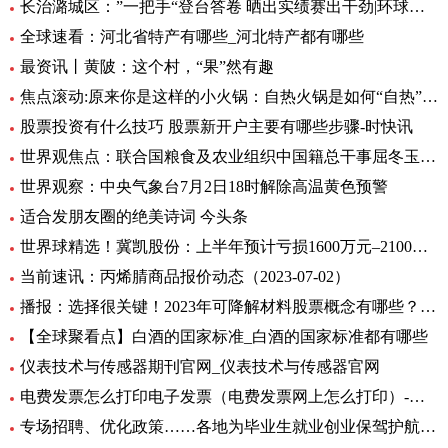
长治潞城区：”一把手“登台答卷 晒出实绩赛出干劲|环球视点
全球速看：河北省特产有哪些_河北特产都有哪些
最资讯丨黄陂：这个村，“果”然有趣
焦点滚动:原来你是这样的小火锅：自热火锅是如何“自热”的？
股票投资有什么技巧 股票新开户主要有哪些步骤-时快讯
世界观焦点：联合国粮食及农业组织中国籍总干事屈冬玉2日在新任总干事选举中成功胜选连任
世界观察：中央气象台7月2日18时解除高温黄色预警
适合发朋友圈的绝美诗词 今头条
世界球精选！冀凯股份：上半年预计亏损1600万元–2100万元
当前速讯：丙烯腈商品报价动态（2023-07-02）
播报：选择很关键！2023年可降解材料股票概念有哪些？（7月2日）
【全球聚看点】白酒的囯家标准_白酒的国家标准都有哪些
仪表技术与传感器期刊官网_仪表技术与传感器官网
电费发票怎么打印电子发票（电费发票网上怎么打印）-环球报资讯
专场招聘、优化政策……各地为毕业生就业创业保驾护航 环球观天下