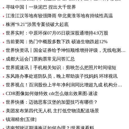
寻味中国丨一块泥巴 捏出大千世界
江淮江汉等地有较强降雨 华北黄淮等地有持续性高温
株洲“9.21”涉黑专案侦破大起底
世界实时：中原环保07月05日获深股通增持4.9万股
当前要闻：热门中概股多数下跌 硕迪生物跌超12%
世界快资讯丨国金证券给予坤恒顺维增持评级，无线电测量仿真龙头，新品打开增长极
成都大运会门票购票常见问答汇总
世界观速讯丨手机相关知识：剪映怎么把照片时间缩短
东风路办事处巡防队员，晚上帮助孩子找妈妈 环球视讯
世界视点！百润股份上半年净利润同比增超九成 机构分析：强爽放量带动收入增长
CDR图像如何做特效 cdr怎么做出效果图-速读
世界快播：迈德思客汉堡的加盟技巧有哪些？
美团发布第四代无人机 主打低空物流配送场景
镇湖精舍[五律]
济南驾驶证期满换证如何办理？|世界速看料