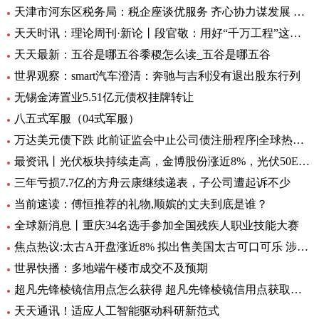
天津市河东区税务局：税企座谈优服务 齐心协力谋发展 全球微头条
天天时讯：理论周刊·新论丨段官敬：用好“千万工程”这个乡村振兴“金钥匙”
天天最新：五谷是哪五谷黍稷怎么读_五谷是哪五谷
世界观察：smart汽车澄清：奔驰与吉利没有退出股东行列
无锡金涛置业5.51亿元债权挂牌转让
八五式军服（04式军服）
万达美元债下跌 此前证监会中止公司债注册程序|全球热资讯
最资讯丨光伏板块持续走高，金博股份涨近8%，光伏50ETF（516880）6月8日来累计反弹近10%丨ETF观察
三年亏损7.7亿的方舟云康继续递表，子公司遭起诉不少
当前速读：傅恒推荐的礼物,顺嫔的丈夫到底是谁？
全球新消息丨重庆34名选手参加全国残疾人职业技能大赛
焦点热议:太古A开盘涨近8% 拟出售美国太古可口可乐 涉资304亿港元
世界快播：多地端午楼市成交不及预期
超凡先锋棱镜信用点怎么获得 超凡先锋棱镜信用点获取方式一览 全球快资讯
天天通讯！适应人工智能驱动科研新范式