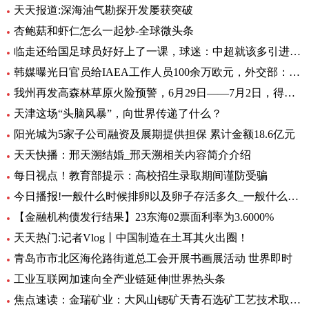
天天报道:深海油气勘探开发屡获突破
杏鲍菇和虾仁怎么一起炒-全球微头条
临走还给国足球员好好上了一课，球迷：中超就该多引进这样的外援
韩媒曝光日官员给IAEA工作人员100余万欧元，外交部：日政府有责任作出解释 环球热文
我州再发高森林草原火险预警，6月29日——7月2日，得荣县为黄色预警区域
天津这场“头脑风暴”，向世界传递了什么？
阳光城为5家子公司融资及展期提供担保 累计金额18.6亿元
天天快播：邢天溯结婚_邢天溯相关内容简介介绍
每日视点！教育部提示：高校招生录取期间谨防受骗
今日播报!一般什么时候排卵以及卵子存活多久_一般什么时候排卵
【金融机构债发行结果】23东海02票面利率为3.6000%
天天热门:记者Vlog丨中国制造在土耳其火出圈！
青岛市市北区海伦路街道总工会开展书画展活动 世界即时
工业互联网加速向全产业链延伸|世界热头条
焦点速读：金瑞矿业：大风山锶矿天青石选矿工艺技术取得重大进展