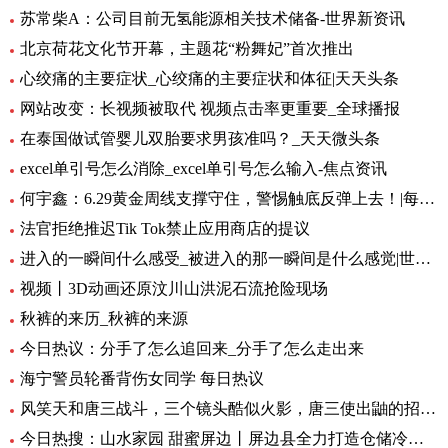
苏常柴A：公司目前无氢能源相关技术储备-世界新资讯
北京荷花文化节开幕，主题花“粉舞妃”首次推出
心绞痛的主要症状_心绞痛的主要症状和体征|天天头条
网站改变：长视频被取代 视频点击率更重要_全球播报
在泰国做试管婴儿双胎要求男孩准吗？_天天微头条
excel单引号怎么消除_excel单引号怎么输入-焦点资讯
何宇鑫：6.29黄金周线支撑守住，警惕触底反弹上去！|每日短讯
法官拒绝推迟Tik Tok禁止应用商店的提议
进入的一瞬间什么感受_被进入的那一瞬间是什么感觉|世界快播报
视频丨3D动画还原汶川山洪泥石流抢险现场
秋裤的来历_秋裤的来源
今日热议：分手了怎么追回来_分手了怎么走出来
海宁警员轮番背伤女同学 每日热议
风笑天和唐三战斗，三个镜头酷似火影，唐三使出鼬的招牌动作 速看料
今日热搜：山水家园 甜蜜屏边丨屏边县全力打造仓储冷链保障“云品”出滇