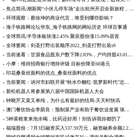
焦点简讯:潮新闻“小伢儿停车场”走出杭州开启全新旅程，在台州10个青少年宫正式上线
环球观察：蔡徐坤的商业代言，将受到哪些影响？
海子铁路网论坛华东_海子铁路网的网站历史 环球百事通
全球简讯:半导体板块涨2.45% 聚辰股份涨15.09%居首
全球要闻：剑圣打野出装顺序2022_剑圣打野出装s9
当前速看：甘源食品股东户数下降2.83%，户均持股43.01万元
小摩：维持招商银行增持评级 目标价降至60港元
印花桑蚕丝面料的优点_桑蚕丝面料的优点
当前要闻：讷河市妇联开展“秋水巾帼红·筑梦新时代”志愿服务活动
新松机器人将参展第八届中国国际机器人大会
钟晓芹又菜又单纯，为什么有最好的结局-天天时快讯
澳门餐饮协会李荫良：预制菜产业有助于餐饮业发展 珠澳要优势互补 焦点
5种菜根拿来泡水喝，比药还好用！别告诉我你都扔了
福瑞股份：7月3日融资买入537.59万元，融资融券余额2.29亿元