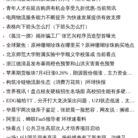
青年人才在延吉购房有机会享受九折优惠-当前简讯
电商物流服务能力不断提升 为快速发展提供有效支撑
表格向下箭头怎么打（下箭头怎么打）
《孤注一掷》揭诈骗工厂 张艺兴程序员造型首曝光
全球聚焦：原神珊瑚珍珠在哪里买？原神珊瑚珍珠购买地点
北京师范大学附属实验中学顺义学校落成 当前看点
浙江德清县发布暴雨橙色预警和山洪灾害黄色预警
苹果期货板块7月4日涨0.26%，朗源股份领涨，主力资金净流出1357.79万元 世界速看
构筑冷链物流新生态（消费万花筒）|环球快报
世界视讯！盘点校友硬核招生名场面 高校招生能有多硬核 基本情况讲解
EDG输给TT，分开打大龙决策出问题，UZI状态低迷，太难玩了
华晨宇两次做亲子鉴定，张碧晨一脸愁容，网友说：搁谁都会不开心|焦点热文
阿里云，蝉联FaaS领导者 环球速看料
快看点丨公共卫生高层次人才培养项目启动
一场1-0让国足迎来喜讯，扬科维奇有了新发现，边锋又添一位猛将|世界热讯