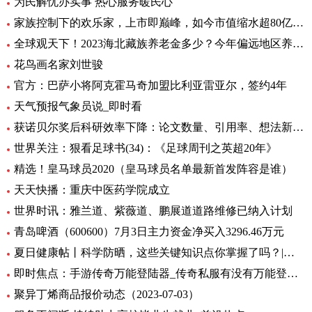
为民解忧办实事 热心服务暖民心
家族控制下的欢乐家，上市即巅峰，如今市值缩水超80亿元|世界今头条
全球观天下！2023海北藏族养老金多少？今年偏远地区养老金如何调整？
花鸟画名家刘世骏
官方：巴萨小将阿克霍马奇加盟比利亚雷亚尔，签约4年
天气预报气象员说_即时看
获诺贝尔奖后科研效率下降：论文数量、引用率、想法新颖程度都下降_世界实时
世界关注：狠看足球书(34)：《足球周刊之英超20年》
精选！皇马球员2020（皇马球员名单最新首发阵容是谁）
天天快播：重庆中医药学院成立
世界时讯：雅兰道、紫薇道、鹏展道道路维修已纳入计划
青岛啤酒（600600）7月3日主力资金净买入3296.46万元
夏日健康帖丨科学防晒，这些关键知识点你掌握了吗？|世界观察
即时焦点：手游传奇万能登陆器_传奇私服有没有万能登录器
聚异丁烯商品报价动态（2023-07-03）