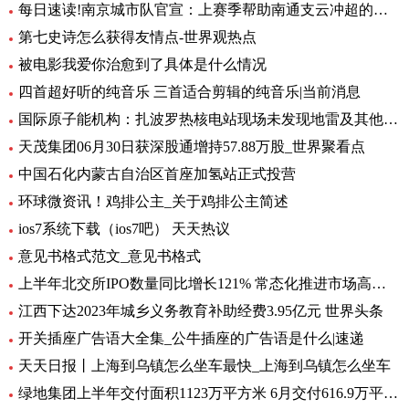
每日速读!南京城市队官宣：上赛季帮助南通支云冲超的特拉奥雷加盟
第七史诗怎么获得友情点-世界观热点
被电影我爱你治愈到了具体是什么情况
四首超好听的纯音乐 三首适合剪辑的纯音乐|当前消息
国际原子能机构：扎波罗热核电站现场未发现地雷及其他爆炸物
天茂集团06月30日获深股通增持57.88万股_世界聚看点
中国石化内蒙古自治区首座加氢站正式投营
环球微资讯！鸡排公主_关于鸡排公主简述
ios7系统下载（ios7吧） 天天热议
意见书格式范文_意见书格式
上半年北交所IPO数量同比增长121% 常态化推进市场高质量扩容 要闻
江西下达2023年城乡义务教育补助经费3.95亿元 世界头条
开关插座广告语大全集_公牛插座的广告语是什么|速递
天天日报丨上海到乌镇怎么坐车最快_上海到乌镇怎么坐车
绿地集团上半年交付面积1123万平方米 6月交付616.9万平方米-环球观热点