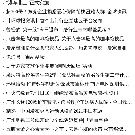
“港车北上”正式实施
超500份！东莞企业捐赠爱心保障帮扶困难人群_全球快讯
【环球报资讯】首个出行行业党建云平台发布
曾经的“第一股”今日退市，给行业带来哪些思考？
点击率最高的咖啡馆饮品_关于点击率最高的咖啡馆饮品介绍
居家检测是什么意思家人怎么办（历史简单说：居家自测阳性怎么办专家解答） 全球快资讯
快消息！宙斯祭坛
辽宁37家文旅企业参展“维园庆回归”活动
魔法科高校劣等生第2季（魔法科高校的劣等生第二季什么时候出）_环球热头条
环球滚动:打造数字能源先锋城市新标杆 南方电网深圳供电局主题展厅亮相数能展
中央气象台7月1日18时继续发布高温黄色预警-快资讯
广州长途120救护车转院 - 跨省救护车送病人回家 - 全国救护团队_快资讯
精选！中国发布更具运动风格的2021丰田花冠
广州地铁三号线东延段全线隧道贯通|世界百事通
五脏舌诊之心舌舌为心之苗，它是心脏的火苗 火苗燃烧的时候，你会发