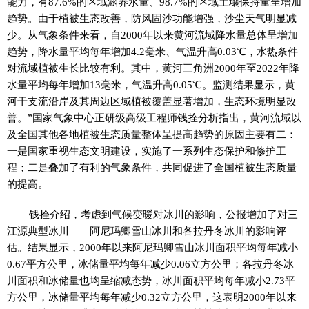
能力，有87.6%的区域涵养水量、98.7%的区域土壤保持量呈增加
趋势。由于植被生态改善，防风固沙功能增强，沙尘天气明显减
少。从气象条件来看，自2000年以来黄河流域降水量总体呈增加
趋势，降水量平均每年增加4.2毫米、气温升高0.03℃，水热条件
对流域植被生长比较有利。其中，黄河三角洲2000年至2022年降
水量平均每年增加13毫米，气温升高0.05℃。监测结果显示，黄
河干支流沿岸及其周边区域植被覆盖显著增加，生态环境明显改
善。”国家气象中心正研级高级工程师钱拴分析指出，黄河流域以
及全国其他各地植被生态质量整体呈提高趋势的原因主要有二：
一是国家重视生态文明建设，实施了一系列生态保护和修护工
程；二是叠加了有利的气象条件，共同促进了全国植被生态质量
的提高。
钱拴介绍，考虑到气候变暖对冰川的影响，公报增加了对三
江源典型冰川——阿尼玛卿雪山冰川和各拉丹冬冰川的影响评
估。结果显示，2000年以来阿尼玛卿雪山冰川面积平均每年减小
0.67平方公里，冰储量平均每年减少0.06立方公里；各拉丹冬冰
川面积和冰储量也均呈缩减态势，冰川面积平均每年减小2.73平
方公里，冰储量平均每年减少0.32立方公里，这表明2000年以来