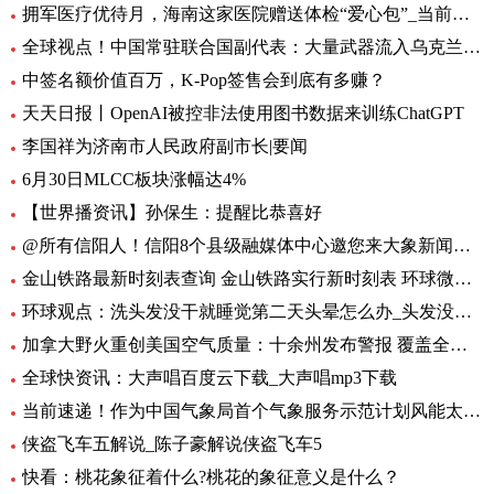
拥军医疗优待月，海南这家医院赠送体检“爱心包”_当前头条
全球视点！中国常驻联合国副代表：大量武器流入乌克兰 外溢影响和扩散风险与日俱增
中签名额价值百万，K-Pop签售会到底有多赚？
天天日报丨OpenAI被控非法使用图书数据来训练ChatGPT
李国祥为济南市人民政府副市长|要闻
6月30日MLCC板块涨幅达4%
【世界播资讯】孙保生：提醒比恭喜好
@所有信阳人！信阳8个县级融媒体中心邀您来大象新闻，一起争做“山水茶都，红色信阳”推荐官
金山铁路最新时刻表查询 金山铁路实行新时刻表 环球微头条
环球观点：洗头发没干就睡觉第二天头晕怎么办_头发没吹干睡觉头疼怎么办
加拿大野火重创美国空气质量：十余州发布警报 覆盖全美1/3人口-焦点热闻
全球快资讯：大声唱百度云下载_大声唱mp3下载
当前速递！作为中国气象局首个气象服务示范计划风能太阳能发电精细化气象服务示范计划7月1日启动
侠盗飞车五解说_陈子豪解说侠盗飞车5
快看：桃花象征着什么?桃花的象征意义是什么？