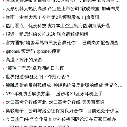
聊城交警通报女辅警对市民过激言行：调岗并配合调查|环球快资讯
人形机器人热度高涨 产业链上市公司“软硬兼施”加码布局|环球播资讯
暴雨！雷暴大风！今年第2号预警发布！|热资讯
热门看点：优麦科技助力本土企业出海热潮持续升温
报道：租房纠纷久拖未决 联合调解促和解
官方通报"辅警辱骂市民扬言弄死你"：已调岗并配合调查-当前聚焦
iphone6 预定码_iphone6预定
高温下挥汗的身影
“藏羚羊产房”卓乃湖的日与夜
世界报道:疯狂太阳：夺冠可否？
膝跳反射的反射弧组成_神经系统及反射弧的组成 世界今日讯
Ұ99耳机防丢解决方案──漫步者X1蓝牙耳机上手
对口高考分数线河北_对口高考分数线-天天百事通
奥联电子：公司与洛必德保持良好合作，目前还处于供应部分零部件阶段，对公司业绩影响不大_短讯
今日热门!中华文化及其对外传播国际论坛在石家庄举办