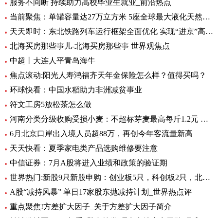
服务不间断 持续助力高校毕业生就业_前沿热点
当前聚焦：单罐容量达27万立方米 5座全球最大液化天然气储罐主体结构完工
天天即时：东北铁路列车运行框架全面优化 实现“进京”高铁“公交化”
北海买房那些事儿-北海买房那些事 世界观焦点
中超丨大连人平青岛海牛
焦点滚动:阳光人寿鸿福齐天年金保险怎么样？值得买吗？
环球快看：中国水稻助力非洲减贫事业
符文工房5放松茶怎么做
河南分类分级收购受损小麦：不超标芽麦最高每斤1.2元 全球最资讯
6月北京口岸出入境人员超88万，再创今年客流量新高
天天快看：夏季家电类产品选购维修要注意
中信证券：7月A股将进入业绩和政策的验证期
世界热门:新股9只新股申购：创业板5只，科创板2只，北交所2只
A股“减持风暴” 单日17家股东抛减持计划_世界热点评
重点聚焦!方差扩大因子_关于方差扩大因子简介