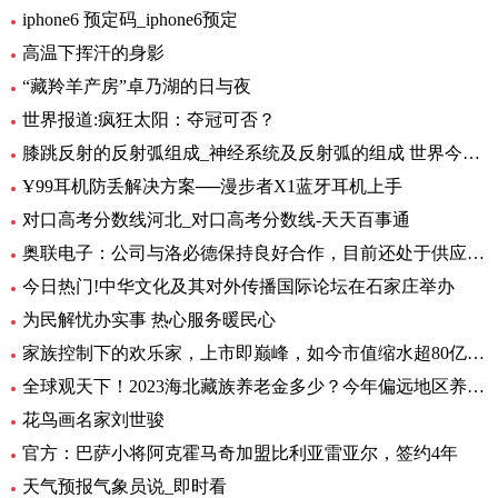
iphone6 预定码_iphone6预定
高温下挥汗的身影
“藏羚羊产房”卓乃湖的日与夜
世界报道:疯狂太阳：夺冠可否？
膝跳反射的反射弧组成_神经系统及反射弧的组成 世界今日讯
Ұ99耳机防丢解决方案──漫步者X1蓝牙耳机上手
对口高考分数线河北_对口高考分数线-天天百事通
奥联电子：公司与洛必德保持良好合作，目前还处于供应部分零部件阶段，对公司业绩影响不大_短讯
今日热门!中华文化及其对外传播国际论坛在石家庄举办
为民解忧办实事 热心服务暖民心
家族控制下的欢乐家，上市即巅峰，如今市值缩水超80亿元|世界今头条
全球观天下！2023海北藏族养老金多少？今年偏远地区养老金如何调整？
花鸟画名家刘世骏
官方：巴萨小将阿克霍马奇加盟比利亚雷亚尔，签约4年
天气预报气象员说_即时看