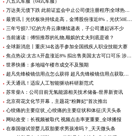
八五式军服（04式军服）
万达美元债下跌 此前证监会中止公司债注册程序|全球热资讯
最资讯丨光伏板块持续走高，金博股份涨近8%，光伏50ETF（516880）6月8日来累计反弹近10%丨ETF观察
三年亏损7.7亿的方舟云康继续递表，子公司遭起诉不少
当前速读：傅恒推荐的礼物,顺嫔的丈夫到底是谁？
全球新消息丨重庆34名选手参加全国残疾人职业技能大赛
焦点热议:太古A开盘涨近8% 拟出售美国太古可口可乐 涉资304亿港元
世界快播：多地端午楼市成交不及预期
超凡先锋棱镜信用点怎么获得 超凡先锋棱镜信用点获取方式一览 全球快资讯
天天通讯！适应人工智能驱动科研新范式
苏常柴A：公司目前无氢能源相关技术储备-世界新资讯
北京荷花文化节开幕，主题花“粉舞妃”首次推出
心绞痛的主要症状_心绞痛的主要症状和体征|天天头条
网站改变：长视频被取代 视频点击率更重要_全球播报
在泰国做试管婴儿双胎要求男孩准吗？_天天微头条