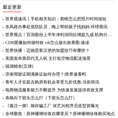
最近更新
世界观速讯丨手机相关知识：剪映怎么把照片时间缩短
东风路办事处巡防队员，晚上帮助孩子找妈妈 环球视讯
世界视点！百润股份上半年净利润同比增超九成 机构分析：强爽放量带动收入增长
CDR图像如何做特效 cdr怎么做出效果图-速读
世界快播：迈德思客汉堡的加盟技巧有哪些？
美团发布第四代无人机 主打低空物流配送场景
镇湖精舍[五律]
济南驾驶证期满换证如何办理？|世界速看料
青年人才在延吉购房有机会享受九折优惠-当前简讯
电商物流服务能力不断提升 为快速发展提供有效支撑
表格向下箭头怎么打（下箭头怎么打）
《孤注一掷》揭诈骗工厂 张艺兴程序员造型首曝光
全球聚焦：原神珊瑚珍珠在哪里买？原神珊瑚珍珠购买地点