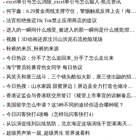
excel单引号怎么消除_excel单引号怎么输入-焦点资讯
何宇鑫：6.29黄金周线支撑守住，警惕触底反弹上去！|每日短讯
法官拒绝推迟Tik Tok禁止应用商店的提议
进入的一瞬间什么感受_被进入的那一瞬间是什么感觉|世界快播报
视频丨3D动画还原汶川山洪泥石流抢险现场
秋裤的来历_秋裤的来源
今日热议：分手了怎么追回来_分手了怎么走出来
海宁警员轮番背伤女同学 每日热议
风笑天和唐三战斗，三个镜头酷似火影，唐三使出鼬的招牌动作 速看料
今日热搜：山水家园 甜蜜屏边丨屏边县全力打造仓储冷链保障“云品”出滇
香港证监会与香港联交所签订《规管上市事宜的谅解备忘录》第二份补充文件 天天日报
美国留学怎么申请？这5种不同的途径你适合哪种呢？
今日闪客快打4攻略（怎样玩闪客快打4）
从以演促练到以练筑防，北京海淀这场演练干货满满|天天实时
超级男声第一届_超级男生 世界速看料