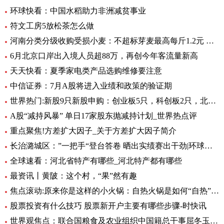
环球快看：中国水稻助力非洲减贫事业
符文工房5放松茶怎么做
河南分类分级收购受损小麦：不超标芽麦最高每斤1.2元 全球最资讯
6月北京口岸出入境人员超88万，再创今年客流量新高
天天快看：夏季家电类产品选购维修要注意
中信证券：7月A股将进入业绩和政策的验证期
世界热门:新股9只新股申购：创业板5只，科创板2只，北交所2只
A股“减持风暴” 单日17家股东抛减持计划_世界热点评
重点聚焦!方差扩大因子_关于方差扩大因子简介
长治潞城区：”一把手“登台答卷 晒出实绩赛出干劲|环球视点
全球速看：河北省特产有哪些_河北特产都有哪些
最资讯丨黄陂：这个村，“果”然有趣
焦点滚动:原来你是这样的小火锅：自热火锅是如何“自热”的？
股票投资有什么技巧 股票新开户主要有哪些步骤-时快讯
世界观焦点：联合国粮食及农业组织中国籍总干事屈冬玉2日在新任总干事选举中成功胜选连任