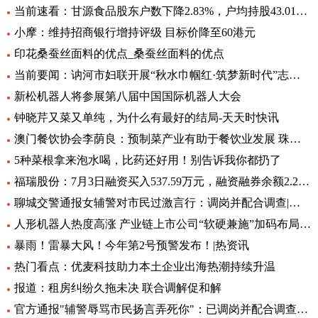
当前速看：甘源食品股东户数下降2.83%，户均持股43.01万元
小摩：维持招商银行增持评级 目标价降至60港元
印花桑蚕丝面料的优点_桑蚕丝面料的优点
当前要闻：讷河市妇联开展“秋水巾帼红·筑梦新时代”志愿服务活动
新松机器人将参展第八届中国国际机器人大会
钟晓芹又菜又单纯，为什么有最好的结局-天天时快讯
澳门餐饮协会李荫良：预制菜产业有助于餐饮业发展 珠澳要优势互补 焦点
5种菜根拿来泡水喝，比药还好用！别告诉我你都扔了
福瑞股份：7月3日融资买入537.59万元，融资融券余额2.29亿元
聊城交警通报女辅警对市民过激言行：调岗并配合调查|环球快资讯
人形机器人热度高涨 产业链上市公司“软硬兼施”加码布局|环球播资讯
暴雨！雷暴大风！今年第2号预警发布！|热资讯
热门看点：优麦科技助力本土企业出海热潮持续升温
报道：租房纠纷久拖未决 联合调解促和解
官方通报"辅警辱骂市民扬言弄死你"：已调岗并配合调查-当前聚焦