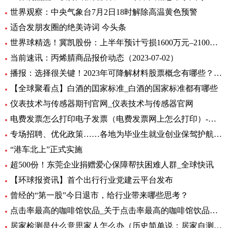
世界观察：中央气象台7月2日18时解除高温黄色预警
适合发朋友圈的绝美诗词 今头条
世界球精选！冀凯股份：上半年预计亏损1600万元–2100万元
当前速讯：丙烯腈商品报价动态（2023-07-02）
播报：选择很关键！2023年可降解材料股票概念有哪些？（7月2日）
【全球聚看点】白酒的囯家标准_白酒的国家标准都有哪些
仪表技术与传感器期刊官网_仪表技术与传感器官网
电费发票怎么打印电子发票（电费发票网上怎么打印）-环球报资讯
专场招聘、优化政策……各地为毕业生就业创业保驾护航 环球观天下
“港车北上”正式实施
超500份！东莞企业捐赠爱心保障帮扶困难人群_全球快讯
【环球报资讯】首个出行行业党建云平台发布
曾经的“第一股”今日退市，给行业带来哪些思考？
点击率最高的咖啡馆饮品_关于点击率最高的咖啡馆饮品介绍
居家检测是什么意思家人怎么办（历史简单说：居家自测阳性怎么办专家解答） 全球快资讯