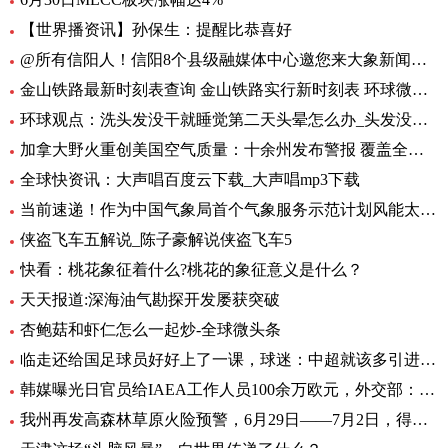
【世界播资讯】孙保生：提醒比恭喜好
@所有信阳人！信阳8个县级融媒体中心邀您来大象新闻，一起争做“山水茶都，红色信阳”推荐官
金山铁路最新时刻表查询 金山铁路实行新时刻表 环球微头条
环球观点：洗头发没干就睡觉第二天头晕怎么办_头发没吹干睡觉头疼怎么办
加拿大野火重创美国空气质量：十余州发布警报 覆盖全美1/3人口-焦点热闻
全球快资讯：大声唱百度云下载_大声唱mp3下载
当前速递！作为中国气象局首个气象服务示范计划风能太阳能发电精细化气象服务示范计划7月1日启动
侠盗飞车五解说_陈子豪解说侠盗飞车5
快看：桃花象征着什么?桃花的象征意义是什么？
天天报道:深海油气勘探开发屡获突破
杏鲍菇和虾仁怎么一起炒-全球微头条
临走还给国足球员好好上了一课，球迷：中超就该多引进这样的外援
韩媒曝光日官员给IAEA工作人员100余万欧元，外交部：日政府有责任作出解释 环球热文
我州再发高森林草原火险预警，6月29日——7月2日，得荣县为黄色预警区域