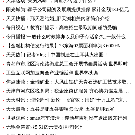
天津这场“头脑风暴”，向世界传递了什么？
阳光城为5家子公司融资及展期提供担保 累计金额18.6亿元
天天快播：邢天溯结婚_邢天溯相关内容简介介绍
每日视点！教育部提示：高校招生录取期间谨防受骗
今日播报!一般什么时候排卵以及卵子存活多久_一般什么时候排卵
【金融机构债发行结果】23东海02票面利率为3.6000%
天天热门:记者Vlog丨中国制造在土耳其火出圈！
青岛市市北区海伦路街道总工会开展书画展活动 世界即时
工业互联网加速向全产业链延伸|世界热头条
焦点速读：金瑞矿业：大风山锶矿天青石选矿工艺技术取得重大进展
天津市河东区税务局：税企座谈优服务 齐心协力谋发展 全球微头条
天天时讯：理论周刊·新论丨段官敬：用好“千万工程”这个乡村振兴“金钥匙”
天天最新：五谷是哪五谷黍稷怎么读_五谷是哪五谷
世界观察：smart汽车澄清：奔驰与吉利没有退出股东行列
无锡金涛置业5.51亿元债权挂牌转让