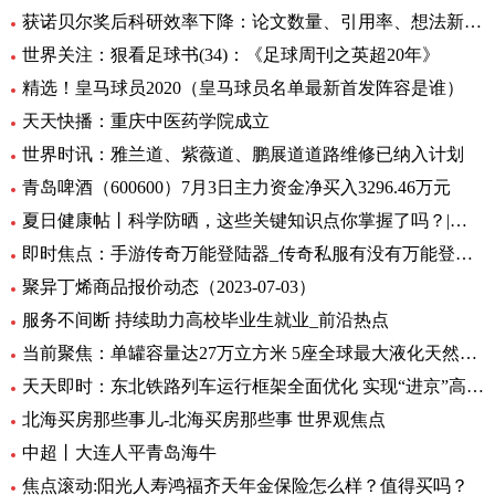
获诺贝尔奖后科研效率下降：论文数量、引用率、想法新颖程度都下降_世界实时
世界关注：狠看足球书(34)：《足球周刊之英超20年》
精选！皇马球员2020（皇马球员名单最新首发阵容是谁）
天天快播：重庆中医药学院成立
世界时讯：雅兰道、紫薇道、鹏展道道路维修已纳入计划
青岛啤酒（600600）7月3日主力资金净买入3296.46万元
夏日健康帖丨科学防晒，这些关键知识点你掌握了吗？|世界观察
即时焦点：手游传奇万能登陆器_传奇私服有没有万能登录器
聚异丁烯商品报价动态（2023-07-03）
服务不间断 持续助力高校毕业生就业_前沿热点
当前聚焦：单罐容量达27万立方米 5座全球最大液化天然气储罐主体结构完工
天天即时：东北铁路列车运行框架全面优化 实现“进京”高铁“公交化”
北海买房那些事儿-北海买房那些事 世界观焦点
中超丨大连人平青岛海牛
焦点滚动:阳光人寿鸿福齐天年金保险怎么样？值得买吗？