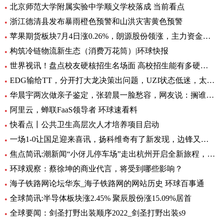
北京师范大学附属实验中学顺义学校落成 当前看点
浙江德清县发布暴雨橙色预警和山洪灾害黄色预警
苹果期货板块7月4日涨0.26%，朗源股份领涨，主力资金净流出1357.79万元 世界速看
构筑冷链物流新生态（消费万花筒）|环球快报
世界视讯！盘点校友硬核招生名场面 高校招生能有多硬核 基本情况讲解
EDG输给TT，分开打大龙决策出问题，UZI状态低迷，太难玩了
华晨宇两次做亲子鉴定，张碧晨一脸愁容，网友说：搁谁都会不开心|焦点热文
阿里云，蝉联FaaS领导者 环球速看料
快看点丨公共卫生高层次人才培养项目启动
一场1-0让国足迎来喜讯，扬科维奇有了新发现，边锋又添一位猛将|世界热讯
焦点简讯:潮新闻“小伢儿停车场”走出杭州开启全新旅程，在台州10个青少年宫正式上线
环球观察：蔡徐坤的商业代言，将受到哪些影响？
海子铁路网论坛华东_海子铁路网的网站历史 环球百事通
全球简讯:半导体板块涨2.45% 聚辰股份涨15.09%居首
全球要闻：剑圣打野出装顺序2022_剑圣打野出装s9