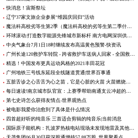
快消息！宙斯祭坛
辽宁37家文旅企业参展“维园庆回归”活动
魔法科高校劣等生第2季（魔法科高校的劣等生第二季什么时候出）_环球热头条
环球滚动:打造数字能源先锋城市新标杆 南方电网深圳供电局主题展厅亮相数能展
中央气象台7月1日18时继续发布高温黄色预警-快资讯
广州长途120救护车转院 - 跨省救护车送病人回家 - 全国救护团队_快资讯
精选！中国发布更具运动风格的2021丰田花冠
广州地铁三号线东延段全线隧道贯通|世界百事通
五脏舌诊之心舌舌为心之苗，它是心脏的火苗 火苗燃烧的时候，你会发
每日速读!南京城市队官宣：上赛季帮助南通支云冲超的特拉奥雷加盟
第七史诗怎么获得友情点-世界观热点
被电影我爱你治愈到了具体是什么情况
四首超好听的纯音乐 三首适合剪辑的纯音乐|当前消息
国际原子能机构：扎波罗热核电站现场未发现地雷及其他爆炸物
天茂集团06月30日获深股通增持57.88万股_世界聚看点