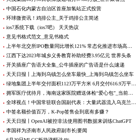
中国石化内蒙古自治区首座加氢站正式投营
环球微资讯！鸡排公主_关于鸡排公主简述
ios7系统下载（ios7吧） 天天热议
意见书格式范文_意见书格式
上半年北交所IPO数量同比增长121% 常态化推进市场高质量扩容 要闻
江西下达2023年城乡义务教育补助经费3.95亿元 世界头条
开关插座广告语大全集_公牛插座的广告语是什么|速递
天天日报丨上海到乌镇怎么坐车最快_上海到乌镇怎么坐车
绿地集团上半年交付面积1123万平方米 6月交付616.9万平方米-环球观热点
拥军医疗优待月，海南这家医院赠送体检“爱心包”_当前头条
全球视点！中国常驻联合国副代表：大量武器流入乌克兰 外溢影响和扩散风险与日俱增
中签名额价值百万，K-Pop签售会到底有多赚？
天天日报丨OpenAI被控非法使用图书数据来训练ChatGPT
李国祥为济南市人民政府副市长|要闻
6月30日MLCC板块涨幅达4%