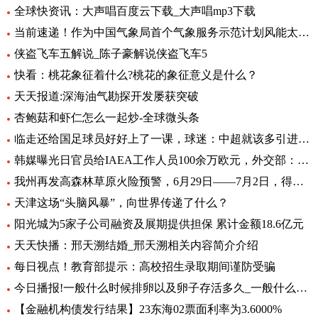
全球快资讯：大声唱百度云下载_大声唱mp3下载
当前速递！作为中国气象局首个气象服务示范计划风能太阳能发电精细化气象服务示范计划7月1日启动
侠盗飞车五解说_陈子豪解说侠盗飞车5
快看：桃花象征着什么?桃花的象征意义是什么？
天天报道:深海油气勘探开发屡获突破
杏鲍菇和虾仁怎么一起炒-全球微头条
临走还给国足球员好好上了一课，球迷：中超就该多引进这样的外援
韩媒曝光日官员给IAEA工作人员100余万欧元，外交部：日政府有责任作出解释 环球热文
我州再发高森林草原火险预警，6月29日——7月2日，得荣县为黄色预警区域
天津这场“头脑风暴”，向世界传递了什么？
阳光城为5家子公司融资及展期提供担保 累计金额18.6亿元
天天快播：邢天溯结婚_邢天溯相关内容简介介绍
每日视点！教育部提示：高校招生录取期间谨防受骗
今日播报!一般什么时候排卵以及卵子存活多久_一般什么时候排卵
【金融机构债发行结果】23东海02票面利率为3.6000%