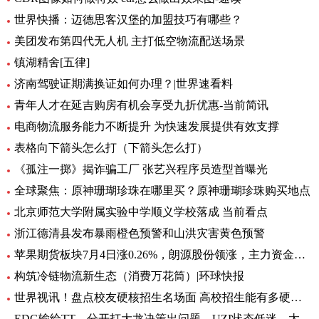
世界快播：迈德思客汉堡的加盟技巧有哪些？
美团发布第四代无人机 主打低空物流配送场景
镇湖精舍[五律]
济南驾驶证期满换证如何办理？|世界速看料
青年人才在延吉购房有机会享受九折优惠-当前简讯
电商物流服务能力不断提升 为快速发展提供有效支撑
表格向下箭头怎么打（下箭头怎么打）
《孤注一掷》揭诈骗工厂 张艺兴程序员造型首曝光
全球聚焦：原神珊瑚珍珠在哪里买？原神珊瑚珍珠购买地点
北京师范大学附属实验中学顺义学校落成 当前看点
浙江德清县发布暴雨橙色预警和山洪灾害黄色预警
苹果期货板块7月4日涨0.26%，朗源股份领涨，主力资金净流出1357.79万元 世界速看
构筑冷链物流新生态（消费万花筒）|环球快报
世界视讯！盘点校友硬核招生名场面 高校招生能有多硬核 基本情况讲解
EDG输给TT，分开打大龙决策出问题，UZI状态低迷，太难玩了