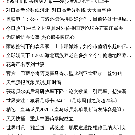
Ұ99耳机防丢解决方案──漫步者X1蓝牙耳机上手
对口高考分数线河北_对口高考分数线-天天百事通
奥联电子：公司与洛必德保持良好合作，目前还处于供应部分零部件阶段，对公司业绩影响不大_短讯
今日热门!中华文化及其对外传播国际论坛在石家庄举办
为民解忧办实事 热心服务暖民心
家族控制下的欢乐家，上市即巅峰，如今市值缩水超80亿元|世界今头条
全球观天下！2023海北藏族养老金多少？今年偏远地区养老金如何调整？
花鸟画名家刘世骏
官方：巴萨小将阿克霍马奇加盟比利亚雷亚尔，签约4年
天气预报气象员说_即时看
获诺贝尔奖后科研效率下降：论文数量、引用率、想法新颖程度都下降_世界实时
世界关注：狠看足球书(34)：《足球周刊之英超20年》
精选！皇马球员2020（皇马球员名单最新首发阵容是谁）
天天快播：重庆中医药学院成立
世界时讯：雅兰道、紫薇道、鹏展道道路维修已纳入计划