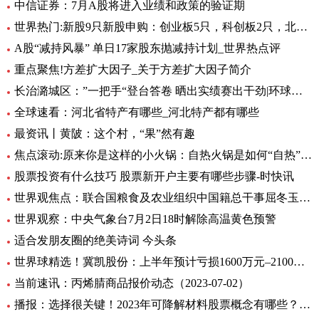
中信证券：7月A股将进入业绩和政策的验证期
世界热门:新股9只新股申购：创业板5只，科创板2只，北交所2只
A股“减持风暴” 单日17家股东抛减持计划_世界热点评
重点聚焦!方差扩大因子_关于方差扩大因子简介
长治潞城区：”一把手“登台答卷 晒出实绩赛出干劲|环球视点
全球速看：河北省特产有哪些_河北特产都有哪些
最资讯丨黄陂：这个村，“果”然有趣
焦点滚动:原来你是这样的小火锅：自热火锅是如何“自热”的？
股票投资有什么技巧 股票新开户主要有哪些步骤-时快讯
世界观焦点：联合国粮食及农业组织中国籍总干事屈冬玉2日在新任总干事选举中成功胜选连任
世界观察：中央气象台7月2日18时解除高温黄色预警
适合发朋友圈的绝美诗词 今头条
世界球精选！冀凯股份：上半年预计亏损1600万元–2100万元
当前速讯：丙烯腈商品报价动态（2023-07-02）
播报：选择很关键！2023年可降解材料股票概念有哪些？（7月2日）