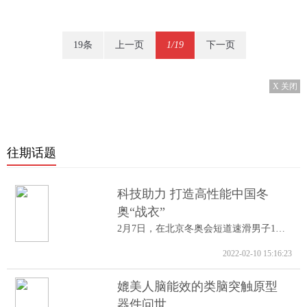
19条
上一页
1/19
下一页
X 关闭
往期话题
科技助力 打造高性能中国冬
奥“战衣”
2月7日，在北京冬奥会短道速滑男子1000米A...
2022-02-10 15:16:23
媲美人脑能效的类脑突触原型
器件问世