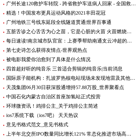
广州长途120救护车转院 - 跨省救护车送病人回家 - 全国救护团队_快资讯
精选！中国发布更具运动风格的2021丰田花冠
广州地铁三号线东延段全线隧道贯通|世界百事通
五脏舌诊之心舌舌为心之苗，它是心脏的火苗 火苗燃烧的时候，你会发
每日速读!南京城市队官宣：上赛季帮助南通支云冲超的特拉奥雷加盟
第七史诗怎么获得友情点-世界观热点
被电影我爱你治愈到了具体是什么情况
四首超好听的纯音乐 三首适合剪辑的纯音乐|当前消息
国际原子能机构：扎波罗热核电站现场未发现地雷及其他爆炸物
天茂集团06月30日获深股通增持57.88万股_世界聚看点
中国石化内蒙古自治区首座加氢站正式投营
环球微资讯！鸡排公主_关于鸡排公主简述
ios7系统下载（ios7吧） 天天热议
意见书格式范文_意见书格式
上半年北交所IPO数量同比增长121% 常态化推进市场高质量扩容 要闻