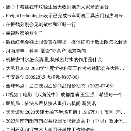
痛心！粉丝在李玟轻生当天收到她为大家录的语音
FreightTechnologies表示已完成卡车司机工具应用程序与Fr8App货运匹配平台的集成
任振鹤分别会见刘敬桢和江毅一行
幸福甜蜜的短句子
微信红包金额上限设置在哪里，微信红包个数上限怎么解除
河南清丰：科学“夏管”夺高产 地方新闻
机械密封水怎么清理_机械密封水的作用是什么
大邑县2022-2023学年度学校科研工作考核述职会在大邑县北街小学举行
华安鑫创(300928)龙虎榜数据(07-06)
全球热点！乙二胺四乙醇商品报价动态（2023-07-06）
C视频｜电影《八角笼中》成都路演 王宝强：希望每一个人在艰难中，都把自己的力量激发出来
民航局：依法从严从快从重打击机闹 新资讯
天天滚动:2023天津土拍下半场开启！19.6万方！市区+环城四宗地块连挂
2023河南南阳市南召县校园招聘普通高中（中职）教师体检公告 全球消息
兰州石化职业技术大学召开科技工作推进会