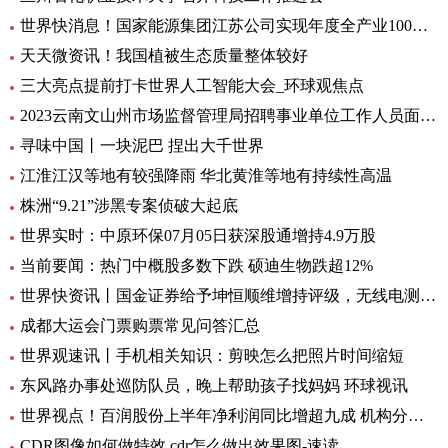
世界快消息！国家能源集团江苏公司实现年度全产业100%绿电消费
天天微资讯！我国植被生态质量整体较好
三大亮点提前打卡世界人工智能大会_环球观焦点
2023云南文山州市场监督管理局招聘事业单位工作人员面试通告
寻味中国丨一块泥巴 捏出大千世界
江淮江汉等地有较强降雨 华北黄淮等地有持续性高温
株洲“9.21”涉黑专案侦破大起底
世界实时：中原环保07月05日获深股通增持4.9万股
当前要闻：热门中概股多数下跌 硕迪生物跌超12%
世界快资讯丨国金证券给予坤恒顺维增持评级，无线电测量仿真龙头，新品打开增长极
成都大运会门票购票常见问答汇总
世界观速讯丨手机相关知识：剪映怎么把照片时间缩短
东风路办事处巡防队员，晚上帮助孩子找妈妈 环球视讯
世界视点！百润股份上半年净利润同比增超九成 机构分析：强爽放量带动收入增长
CDR图像如何做特效 cdr怎么做出效果图-速读