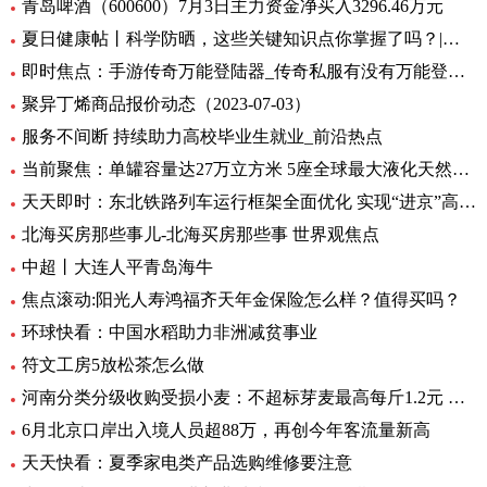
青岛啤酒（600600）7月3日主力资金净买入3296.46万元
夏日健康帖丨科学防晒，这些关键知识点你掌握了吗？|世界观察
即时焦点：手游传奇万能登陆器_传奇私服有没有万能登录器
聚异丁烯商品报价动态（2023-07-03）
服务不间断 持续助力高校毕业生就业_前沿热点
当前聚焦：单罐容量达27万立方米 5座全球最大液化天然气储罐主体结构完工
天天即时：东北铁路列车运行框架全面优化 实现“进京”高铁“公交化”
北海买房那些事儿-北海买房那些事 世界观焦点
中超丨大连人平青岛海牛
焦点滚动:阳光人寿鸿福齐天年金保险怎么样？值得买吗？
环球快看：中国水稻助力非洲减贫事业
符文工房5放松茶怎么做
河南分类分级收购受损小麦：不超标芽麦最高每斤1.2元 全球最资讯
6月北京口岸出入境人员超88万，再创今年客流量新高
天天快看：夏季家电类产品选购维修要注意