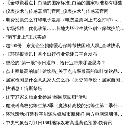
【全球聚看点】白酒的囯家标准_白酒的国家标准都有哪些
仪表技术与传感器期刊官网_仪表技术与传感器官网
电费发票怎么打印电子发票（电费发票网上怎么打印）-环球报资讯
专场招聘、优化政策……各地为毕业生就业创业保驾护航 环球观天下
“港车北上”正式实施
超500份！东莞企业捐赠爱心保障帮扶困难人群_全球快讯
【环球报资讯】首个出行行业党建云平台发布
曾经的“第一股”今日退市，给行业带来哪些思考？
点击率最高的咖啡馆饮品_关于点击率最高的咖啡馆饮品介绍
居家检测是什么意思家人怎么办（历史简单说：居家自测阳性怎么办专家解答） 全球快资讯
快消息！宙斯祭坛
辽宁37家文旅企业参展“维园庆回归”活动
魔法科高校劣等生第2季（魔法科高校的劣等生第二季什么时候出）_环球热头条
环球滚动:打造数字能源先锋城市新标杆 南方电网深圳供电局主题展厅亮相数能展
中央气象台7月1日18时继续发布高温黄色预警-快资讯