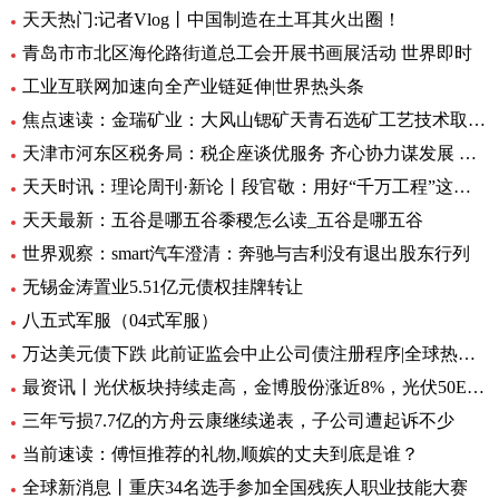
天天热门:记者Vlog丨中国制造在土耳其火出圈！
青岛市市北区海伦路街道总工会开展书画展活动 世界即时
工业互联网加速向全产业链延伸|世界热头条
焦点速读：金瑞矿业：大风山锶矿天青石选矿工艺技术取得重大进展
天津市河东区税务局：税企座谈优服务 齐心协力谋发展 全球微头条
天天时讯：理论周刊·新论丨段官敬：用好“千万工程”这个乡村振兴“金钥匙”
天天最新：五谷是哪五谷黍稷怎么读_五谷是哪五谷
世界观察：smart汽车澄清：奔驰与吉利没有退出股东行列
无锡金涛置业5.51亿元债权挂牌转让
八五式军服（04式军服）
万达美元债下跌 此前证监会中止公司债注册程序|全球热资讯
最资讯丨光伏板块持续走高，金博股份涨近8%，光伏50ETF（516880）6月8日来累计反弹近10%丨ETF观察
三年亏损7.7亿的方舟云康继续递表，子公司遭起诉不少
当前速读：傅恒推荐的礼物,顺嫔的丈夫到底是谁？
全球新消息丨重庆34名选手参加全国残疾人职业技能大赛