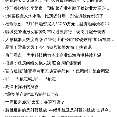
钟晓芹又菜又单纯，为什么有最好的结局-天天时快讯
澳门餐饮协会李荫良：预制菜产业有助于餐饮业发展 珠澳要优势互补 焦点
5种菜根拿来泡水喝，比药还好用！别告诉我你都扔了
福瑞股份：7月3日融资买入537.59万元，融资融券余额2.29亿元
聊城交警通报女辅警对市民过激言行：调岗并配合调查|环球快资讯
人形机器人热度高涨 产业链上市公司“软硬兼施”加码布局|环球播资讯
暴雨！雷暴大风！今年第2号预警发布！|热资讯
热门看点：优麦科技助力本土企业出海热潮持续升温
报道：租房纠纷久拖未决 联合调解促和解
官方通报"辅警辱骂市民扬言弄死你"：已调岗并配合调查-当前聚焦
iphone6 预定码_iphone6预定
高温下挥汗的身影
“藏羚羊产房”卓乃湖的日与夜
世界报道:疯狂太阳：夺冠可否？
膝跳反射的反射弧组成_神经系统及反射弧的组成 世界今日讯