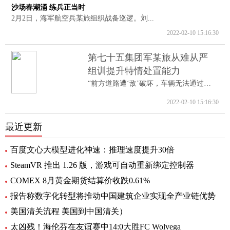
沙场春潮涌 练兵正当时
2月2日，海军航空兵某旅组织战备巡逻。刘...
2022-02-10 15:16:30
第七十五集团军某旅从难从严
组训提升特情处置能力
“前方道路遭‘敌’破坏，车辆无法通过。...
2022-02-10 15:16:30
最近更新
百度文心大模型进化神速：推理速度提升30倍
SteamVR 推出 1.26 版，游戏可自动重新绑定控制器
COMEX 8月黄金期货结算价收跌0.61%
报告称数字化转型将推动中国建筑企业实现全产业链优势
美国清关流程 美国到中国清关）
太凶残！海伦芬在友谊赛中14:0大胜FC Wolvega