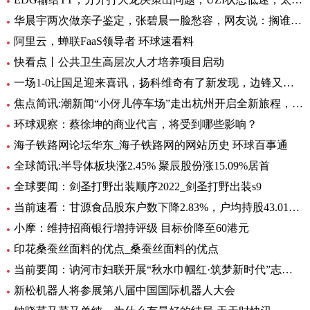
华晨宇两次做亲子鉴定，张碧晨一脸愁容，网友说：搁谁都会不开心|焦点热文
阿里云，蝉联FaaS领导者 环球速看料
快看点丨公共卫生高层次人才培养项目启动
一场1-0让国足迎来喜讯，扬科维奇有了新发现，边锋又添一位猛将|世界热讯
焦点简讯:潮新闻“小伢儿停车场”走出杭州开启全新旅程，在台州10个青少年宫正式上线
环球观察：蔡徐坤的商业代言，将受到哪些影响？
海子铁路网论坛华东_海子铁路网的网站历史 环球百事通
全球简讯:半导体板块涨2.45% 聚辰股份涨15.09%居首
全球要闻：剑圣打野出装顺序2022_剑圣打野出装s9
当前速看：甘源食品股东户数下降2.83%，户均持股43.01万元
小摩：维持招商银行增持评级 目标价降至60港元
印花桑蚕丝面料的优点_桑蚕丝面料的优点
当前要闻：讷河市妇联开展“秋水巾帼红·筑梦新时代”志愿服务活动
新松机器人将参展第八届中国国际机器人大会