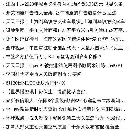
江西下达2023年城乡义务教育补助经费3.95亿元 世界头条
开关插座广告语大全集_公牛插座的广告语是什么|速递
天天日报丨上海到乌镇怎么坐车最快_上海到乌镇怎么坐车
绿地集团上半年交付面积1123万平方米 6月交付616.9万平方米-环球观热点
拥军医疗优待月，海南这家医院赠送体检“爱心包”_当前头条
全球视点！中国常驻联合国副代表：大量武器流入乌克兰 外溢影响和扩散风险与日俱增
中签名额价值百万，K-Pop签售会到底有多赚？
天天日报丨OpenAI被控非法使用图书数据来训练ChatGPT
李国祥为济南市人民政府副市长|要闻
6月30日MLCC板块涨幅达4%
【世界播资讯】孙保生：提醒比恭喜好
@所有信阳人！信阳8个县级融媒体中心邀您来大象新闻，一起争做“山水茶都，红色信阳”推荐官
金山铁路最新时刻表查询 金山铁路实行新时刻表 环球微头条
环球观点：洗头发没干就睡觉第二天头晕怎么办_头发没吹干睡觉头疼怎么办
加拿大野火重创美国空气质量：十余州发布警报 覆盖全美1/3人口-焦点热闻