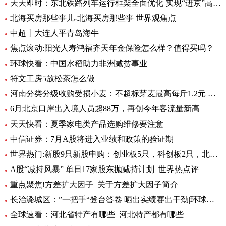
天天即时：东北铁路列车运行框架全面优化 实现“进京”高铁“公交化”
北海买房那些事儿-北海买房那些事 世界观焦点
中超丨大连人平青岛海牛
焦点滚动:阳光人寿鸿福齐天年金保险怎么样？值得买吗？
环球快看：中国水稻助力非洲减贫事业
符文工房5放松茶怎么做
河南分类分级收购受损小麦：不超标芽麦最高每斤1.2元 全球最资讯
6月北京口岸出入境人员超88万，再创今年客流量新高
天天快看：夏季家电类产品选购维修要注意
中信证券：7月A股将进入业绩和政策的验证期
世界热门:新股9只新股申购：创业板5只，科创板2只，北交所2只
A股“减持风暴” 单日17家股东抛减持计划_世界热点评
重点聚焦!方差扩大因子_关于方差扩大因子简介
长治潞城区：”一把手“登台答卷 晒出实绩赛出干劲|环球视点
全球速看：河北省特产有哪些_河北特产都有哪些