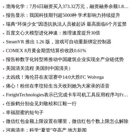
渤海化学：7月6日融资买入373.32万元，融资融券余额1.89亿元
报告显示：我国科技期刊超5000种 学术影响力持续提升
瑞典“环保少女”因违抗执法人员被起诉 最高面临6个月监禁
百度文心大模型进化神速：推理速度提升30倍
SteamVR 推出 1.26 版，游戏可自动重新绑定控制器
COMEX 8月黄金期货结算价收跌0.61%
报告称数字化转型将推动中国建筑企业实现全产业链优势
美国清关流程 美国到中国清关）
太凶残！海伦芬在友谊赛中14:0大胜FC Wolvega
痛心！粉丝在李玟轻生当天收到她为大家录的语音
FreightTechnologies表示已完成卡车司机工具应用程序与Fr8App货运匹配平台的集成
任振鹤分别会见刘敬桢和江毅一行
幸福甜蜜的短句子
微信红包金额上限设置在哪里，微信红包个数上限怎么解除
河南清丰：科学“夏管”夺高产 地方新闻