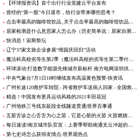
【环球报资讯】首个出行行业党建云平台发布
曾经的“第一股”今日退市，给行业带来哪些思考？
点击率最高的咖啡馆饮品_关于点击率最高的咖啡馆饮品介绍
居家检测是什么意思家人怎么办（历史简单说：居家自测阳性怎么办专家解答） 全球快资讯
快消息！宙斯祭坛
辽宁37家文旅企业参展“维园庆回归”活动
魔法科高校劣等生第2季（魔法科高校的劣等生第二季什么时候出）_环球热头条
环球滚动:打造数字能源先锋城市新标杆 南方电网深圳供电局主题展厅亮相数能展
中央气象台7月1日18时继续发布高温黄色预警-快资讯
广州长途120救护车转院 - 跨省救护车送病人回家 - 全国救护团队_快资讯
精选！中国发布更具运动风格的2021丰田花冠
广州地铁三号线东延段全线隧道贯通|世界百事通
五脏舌诊之心舌舌为心之苗，它是心脏的火苗 火苗燃烧的时候，你会发
每日速读!南京城市队官宣：上赛季帮助南通支云冲超的特拉奥雷加盟
第七史诗怎么获得友情点-世界观热点