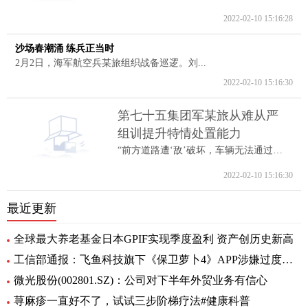
2022-02-10 15:16:28
沙场春潮涌 练兵正当时
2月2日，海军航空兵某旅组织战备巡逻。刘...
2022-02-10 15:16:30
第七十五集团军某旅从难从严
组训提升特情处置能力
“前方道路遭‘敌’破坏，车辆无法通过。...
2022-02-10 15:16:30
最近更新
全球最大养老基金日本GPIF实现季度盈利 资产创历史新高
工信部通报：飞鱼科技旗下《保卫萝卜4》APP涉嫌过度索取权限问题
微光股份(002801.SZ)：公司对下半年外贸业务有信心
荨麻疹一直好不了，试试三步阶梯疗法#健康科普