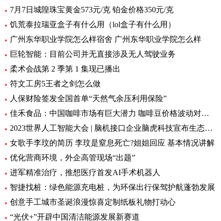
7月7日城隍珠宝黄金573元/克 铂金价格350元/克
饥荒泰拉瑞亚盒子有什么用（lol盒子有什么用）
广州东华职业学院怎么样宿舍 广州东华职业学院怎么样
巨轮智能：目前公司并无直接涉及无人驾驶业务
柔术会战第 2 季第 1 集现已播出
符文工房5王者之剑怎么做
人保财险签发全国首单“天然气余压利用保险”
佳禾食品：中国咖啡市场有巨大潜力 咖啡豆价格波动对公司毛利率影响较小
2023世界人工智能大会 | 脑机接口企业脑虎科技宣布生态数据开源，今年已完成犬、猴动物实验，合作完成3项脑机接口植入临床手术
女歌手李玟的简历 李玟是窒息死亡?姐姐回应 基本情况讲解
优化营商环境，外企高管现场“出题”
进军精准治疗，推想医疗首发AI手术机器人
智捷找桩：绿色能源充电桩，为环保出行保驾护航蓬勃发展
创意手工城市圣诞浪漫惊喜定制纸板礼物打动心
“光伏+”开辟中国清洁能源发展新赛道