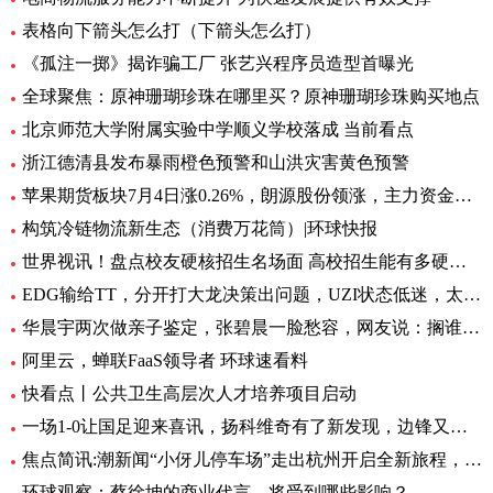
表格向下箭头怎么打（下箭头怎么打）
《孤注一掷》揭诈骗工厂 张艺兴程序员造型首曝光
全球聚焦：原神珊瑚珍珠在哪里买？原神珊瑚珍珠购买地点
北京师范大学附属实验中学顺义学校落成 当前看点
浙江德清县发布暴雨橙色预警和山洪灾害黄色预警
苹果期货板块7月4日涨0.26%，朗源股份领涨，主力资金净流出1357.79万元 世界速看
构筑冷链物流新生态（消费万花筒）|环球快报
世界视讯！盘点校友硬核招生名场面 高校招生能有多硬核 基本情况讲解
EDG输给TT，分开打大龙决策出问题，UZI状态低迷，太难玩了
华晨宇两次做亲子鉴定，张碧晨一脸愁容，网友说：搁谁都会不开心|焦点热文
阿里云，蝉联FaaS领导者 环球速看料
快看点丨公共卫生高层次人才培养项目启动
一场1-0让国足迎来喜讯，扬科维奇有了新发现，边锋又添一位猛将|世界热讯
焦点简讯:潮新闻“小伢儿停车场”走出杭州开启全新旅程，在台州10个青少年宫正式上线
环球观察：蔡徐坤的商业代言，将受到哪些影响？