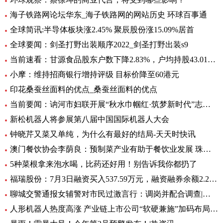
海子铁路网论坛华东_海子铁路网的网站历史 环球百事通
全球简讯:半导体板块涨2.45% 聚辰股份涨15.09%居首
全球要闻：剑圣打野出装顺序2022_剑圣打野出装s9
当前速看：甘源食品股东户数下降2.83%，户均持股43.01万元
小摩：维持招商银行增持评级 目标价降至60港元
印花桑蚕丝面料的优点_桑蚕丝面料的优点
当前要闻：讷河市妇联开展“秋水巾帼红·筑梦新时代”志愿服务活动
新松机器人将参展第八届中国国际机器人大会
钟晓芹又菜又单纯，为什么有最好的结局-天天时快讯
澳门餐饮协会李荫良：预制菜产业有助于餐饮业发展 珠澳要优势互补 焦点
5种菜根拿来泡水喝，比药还好用！别告诉我你都扔了
福瑞股份：7月3日融资买入537.59万元，融资融券余额2.29亿元
聊城交警通报女辅警对市民过激言行：调岗并配合调查|环球快资讯
人形机器人热度高涨 产业链上市公司“软硬兼施”加码布局|环球播资讯