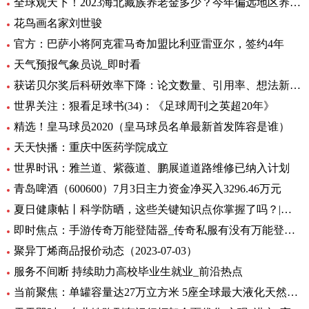
全球观天下！2023海北藏族养老金多少？今年偏远地区养老金如何调整？
花鸟画名家刘世骏
官方：巴萨小将阿克霍马奇加盟比利亚雷亚尔，签约4年
天气预报气象员说_即时看
获诺贝尔奖后科研效率下降：论文数量、引用率、想法新颖程度都下降_世界实时
世界关注：狠看足球书(34)：《足球周刊之英超20年》
精选！皇马球员2020（皇马球员名单最新首发阵容是谁）
天天快播：重庆中医药学院成立
世界时讯：雅兰道、紫薇道、鹏展道道路维修已纳入计划
青岛啤酒（600600）7月3日主力资金净买入3296.46万元
夏日健康帖丨科学防晒，这些关键知识点你掌握了吗？|世界观察
即时焦点：手游传奇万能登陆器_传奇私服有没有万能登录器
聚异丁烯商品报价动态（2023-07-03）
服务不间断 持续助力高校毕业生就业_前沿热点
当前聚焦：单罐容量达27万立方米 5座全球最大液化天然气储罐主体结构完工