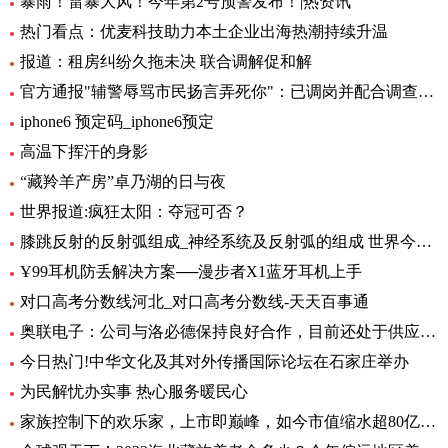
暴雨！雷暴大风！今年第2号预警发布！|热资讯
热门看点：优麦科技助力本土企业出海热潮持续升温
报道：租房纠纷久拖未决 联合调解促和解
官方通报"辅警辱骂市民扬言弄死你"：已调岗并配合调查-当前聚焦
iphone6 预定码_iphone6预定
高温下挥汗的身影
“藏羚羊产房”卓乃湖的日与夜
世界报道:疯狂太阳：夺冠可否？
膝跳反射的反射弧组成_神经系统及反射弧的组成 世界今日讯
Ұ99耳机防丢解决方案──漫步者X1蓝牙耳机上手
对口高考分数线河北_对口高考分数线-天天百事通
奥联电子：公司与洛必德保持良好合作，目前还处于供应部分零部件阶段，对公司业绩影响不大_短讯
今日热门!中华文化及其对外传播国际论坛在石家庄举办
为民解忧办实事 热心服务暖民心
家族控制下的欢乐家，上市即巅峰，如今市值缩水超80亿元|世界今头条