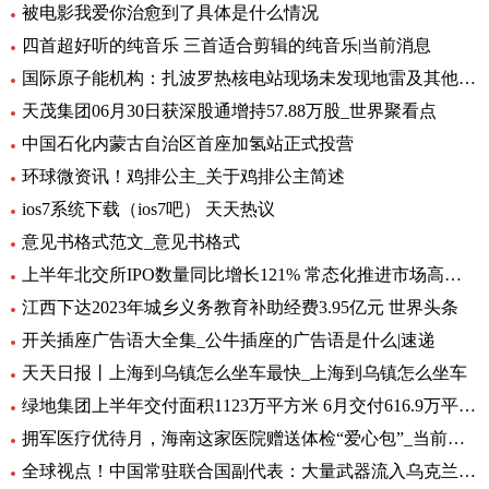
被电影我爱你治愈到了具体是什么情况
四首超好听的纯音乐 三首适合剪辑的纯音乐|当前消息
国际原子能机构：扎波罗热核电站现场未发现地雷及其他爆炸物
天茂集团06月30日获深股通增持57.88万股_世界聚看点
中国石化内蒙古自治区首座加氢站正式投营
环球微资讯！鸡排公主_关于鸡排公主简述
ios7系统下载（ios7吧） 天天热议
意见书格式范文_意见书格式
上半年北交所IPO数量同比增长121% 常态化推进市场高质量扩容 要闻
江西下达2023年城乡义务教育补助经费3.95亿元 世界头条
开关插座广告语大全集_公牛插座的广告语是什么|速递
天天日报丨上海到乌镇怎么坐车最快_上海到乌镇怎么坐车
绿地集团上半年交付面积1123万平方米 6月交付616.9万平方米-环球观热点
拥军医疗优待月，海南这家医院赠送体检“爱心包”_当前头条
全球视点！中国常驻联合国副代表：大量武器流入乌克兰 外溢影响和扩散风险与日俱增