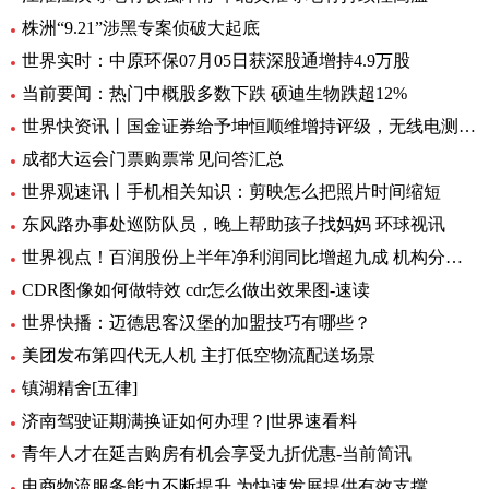
株洲“9.21”涉黑专案侦破大起底
世界实时：中原环保07月05日获深股通增持4.9万股
当前要闻：热门中概股多数下跌 硕迪生物跌超12%
世界快资讯丨国金证券给予坤恒顺维增持评级，无线电测量仿真龙头，新品打开增长极
成都大运会门票购票常见问答汇总
世界观速讯丨手机相关知识：剪映怎么把照片时间缩短
东风路办事处巡防队员，晚上帮助孩子找妈妈 环球视讯
世界视点！百润股份上半年净利润同比增超九成 机构分析：强爽放量带动收入增长
CDR图像如何做特效 cdr怎么做出效果图-速读
世界快播：迈德思客汉堡的加盟技巧有哪些？
美团发布第四代无人机 主打低空物流配送场景
镇湖精舍[五律]
济南驾驶证期满换证如何办理？|世界速看料
青年人才在延吉购房有机会享受九折优惠-当前简讯
电商物流服务能力不断提升 为快速发展提供有效支撑