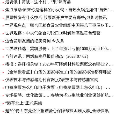
最资讯丨黄陂：这个村，“果”然有趣
焦点滚动:原来你是这样的小火锅：自热火锅是如何“自热”的？
股票投资有什么技巧 股票新开户主要有哪些步骤-时快讯
世界观焦点：联合国粮食及农业组织中国籍总干事屈冬玉2日在新任总干事选举中成功胜选连任
世界观察：中央气象台7月2日18时解除高温黄色预警
适合发朋友圈的绝美诗词 今头条
世界球精选！冀凯股份：上半年预计亏损1600万元–2100万元
当前速讯：丙烯腈商品报价动态（2023-07-02）
播报：选择很关键！2023年可降解材料股票概念有哪些？（7月2日）
【全球聚看点】白酒的囯家标准_白酒的国家标准都有哪些
仪表技术与传感器期刊官网_仪表技术与传感器官网
电费发票怎么打印电子发票（电费发票网上怎么打印）-环球报资讯
专场招聘、优化政策……各地为毕业生就业创业保驾护航 环球观天下
“港车北上”正式实施
超500份！东莞企业捐赠爱心保障帮扶困难人群_全球快讯