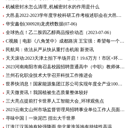
机械密封水怎么清理_机械密封水的作用是什么
大邑县2022-2023学年度学校科研工作考核述职会在大邑县北街小学举行
华安鑫创(300928)龙虎榜数据(07-06)
全球热点！乙二胺四乙醇商品报价动态（2023-07-06）
C视频｜电影《八角笼中》成都路演 王宝强：希望每一个人在艰难中，都把自己的力量激发出来
民航局：依法从严从快从重打击机闹 新资讯
天天滚动:2023天津土拍下半场开启！19.6万方！市区+环城四宗地块连挂
2023河南南阳市南召县校园招聘普通高中（中职）教师体检公告 全球消息
兰州石化职业技术大学召开科技工作推进会
世界快消息！国家能源集团江苏公司实现年度全产业100%绿电消费
天天微资讯！我国植被生态质量整体较好
三大亮点提前打卡世界人工智能大会_环球观焦点
2023云南文山州市场监督管理局招聘事业单位工作人员面试通告
寻味中国丨一块泥巴 捏出大千世界
江淮江汉等地有较强降雨 华北黄淮等地有持续性高温