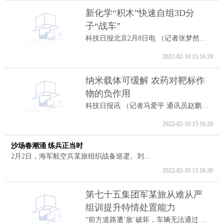
新化学“积木”快速自组3D分
子“战车”
科技日报北京2月8日电 （记者张梦然）据...
2022-02-10 15:16:28
纳米载体可缓解 农药对靶标作
物的负作用
科技日报讯 （记者马爱平 通讯员赵鹏跃...
2022-02-10 15:16:28
沙场春潮涌 练兵正当时
2月2日，海军航空兵某旅组织战备巡逻。刘...
2022-02-10 15:16:30
第七十五集团军某旅从难从严
组训提升特情处置能力
“前方道路遭‘敌’破坏，车辆无法通过。...