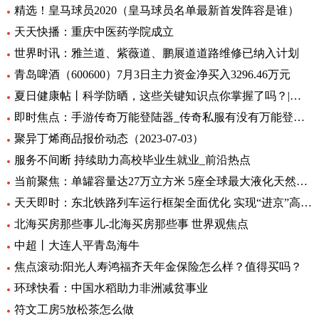
精选！皇马球员2020（皇马球员名单最新首发阵容是谁）
天天快播：重庆中医药学院成立
世界时讯：雅兰道、紫薇道、鹏展道道路维修已纳入计划
青岛啤酒（600600）7月3日主力资金净买入3296.46万元
夏日健康帖丨科学防晒，这些关键知识点你掌握了吗？|世界观察
即时焦点：手游传奇万能登陆器_传奇私服有没有万能登录器
聚异丁烯商品报价动态（2023-07-03）
服务不间断 持续助力高校毕业生就业_前沿热点
当前聚焦：单罐容量达27万立方米 5座全球最大液化天然气储罐主体结构完工
天天即时：东北铁路列车运行框架全面优化 实现“进京”高铁“公交化”
北海买房那些事儿-北海买房那些事 世界观焦点
中超丨大连人平青岛海牛
焦点滚动:阳光人寿鸿福齐天年金保险怎么样？值得买吗？
环球快看：中国水稻助力非洲减贫事业
符文工房5放松茶怎么做