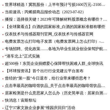
世界球精选！冀凯股份：上半年预计亏损1600万元–2100万元
当前速讯：丙烯腈商品报价动态（2023-07-02）
播报：选择很关键！2023年可降解材料股票概念有哪些？（7月2日）
【全球聚看点】白酒的囯家标准_白酒的国家标准都有哪些
仪表技术与传感器期刊官网_仪表技术与传感器官网
电费发票怎么打印电子发票（电费发票网上怎么打印）-环球报资讯
专场招聘、优化政策……各地为毕业生就业创业保驾护航 环球观天下
“港车北上”正式实施
超500份！东莞企业捐赠爱心保障帮扶困难人群_全球快讯
【环球报资讯】首个出行行业党建云平台发布
曾经的“第一股”今日退市，给行业带来哪些思考？
点击率最高的咖啡馆饮品_关于点击率最高的咖啡馆饮品介绍
居家检测是什么意思家人怎么办（历史简单说：居家自测阳性怎么办专家解答） 全球快资讯
快消息！宙斯祭坛
辽宁37家文旅企业参展“维园庆回归”活动