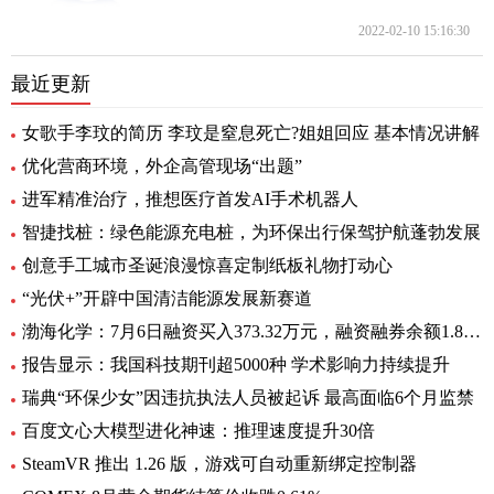
2022-02-10 15:16:30
最近更新
女歌手李玟的简历 李玟是窒息死亡?姐姐回应 基本情况讲解
优化营商环境，外企高管现场“出题”
进军精准治疗，推想医疗首发AI手术机器人
智捷找桩：绿色能源充电桩，为环保出行保驾护航蓬勃发展
创意手工城市圣诞浪漫惊喜定制纸板礼物打动心
“光伏+”开辟中国清洁能源发展新赛道
渤海化学：7月6日融资买入373.32万元，融资融券余额1.89亿元
报告显示：我国科技期刊超5000种 学术影响力持续提升
瑞典“环保少女”因违抗执法人员被起诉 最高面临6个月监禁
百度文心大模型进化神速：推理速度提升30倍
SteamVR 推出 1.26 版，游戏可自动重新绑定控制器