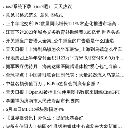
ios7系统下载（ios7吧） 天天热议
意见书格式范文_意见书格式
上半年北交所IPO数量同比增长121% 常态化推进市场高质量扩容 要闻
江西下达2023年城乡义务教育补助经费3.95亿元 世界头条
开关插座广告语大全集_公牛插座的广告语是什么|速递
天天日报丨上海到乌镇怎么坐车最快_上海到乌镇怎么坐车
绿地集团上半年交付面积1123万平方米 6月交付616.9万平方米-环球观热点
拥军医疗优待月，海南这家医院赠送体检“爱心包”_当前头条
全球视点！中国常驻联合国副代表：大量武器流入乌克兰 外溢影响和扩散风险与日俱增
中签名额价值百万，K-Pop签售会到底有多赚？
天天日报丨OpenAI被控非法使用图书数据来训练ChatGPT
李国祥为济南市人民政府副市长|要闻
6月30日MLCC板块涨幅达4%
【世界播资讯】孙保生：提醒比恭喜好
@所有信阳人！信阳8个县级融媒体中心邀您来大象新闻，一起争做“山水茶都，红色信阳”推荐官