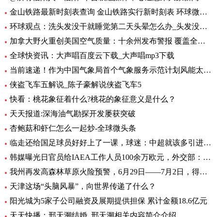
金山铁路最新时刻表查询 金山铁路实行新时刻表 环球微头条
环球观点：洗头发没干就睡觉第二天头晕怎么办_头发没吹干睡觉头疼怎么办
加拿大野火重创美国空气质量：十余州发布警报 覆盖全美1/3人口-焦点热闻
全球快资讯：大声唱百度云下载_大声唱mp3下载
当前速递！作为中国气象局首个气象服务示范计划风能太阳能发电精细化气象服务示范计划7月1日启动
侠盗飞车五解说_陈子豪解说侠盗飞车5
快看：桃花象征着什么?桃花的象征意义是什么？
天天报道:深海油气勘探开发屡获突破
杏鲍菇和虾仁怎么一起炒-全球微头条
临走还给国足球员好好上了一课，球迷：中超就该多引进这样的外援
韩媒曝光日官员给IAEA工作人员100余万欧元，外交部：日政府有责任作出解释 环球热文
我州再发高森林草原火险预警，6月29日——7月2日，得荣县为黄色预警区域
天津这场“头脑风暴”，向世界传递了什么？
阳光城为5家子公司融资及展期提供担保 累计金额18.6亿元
天天快播：邢天溯结婚_邢天溯相关内容简介介绍