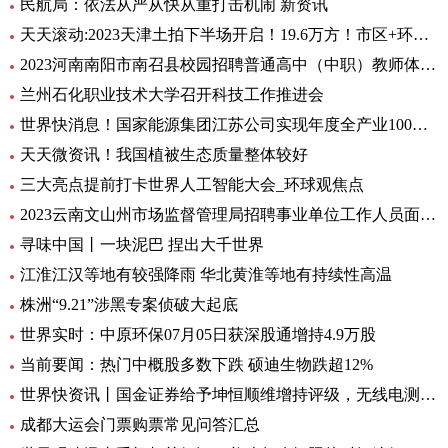
民航局：依法从严从快从重打击机闹 新资讯
天天滚动:2023天津土拍下半场开启！19.6万方！市区+环城四宗地块连挂
2023河南南阳市南召县校园招聘普通高中（中职）教师体检公告 全球消息
兰州石化职业技术大学召开科技工作推进会
世界快消息！国家能源集团江苏公司实现年度全产业100%绿电消费
天天微资讯！我国植被生态质量整体较好
三大亮点提前打卡世界人工智能大会_环球观焦点
2023云南文山州市场监督管理局招聘事业单位工作人员面试通告
寻味中国丨一块泥巴 捏出大千世界
江淮江汉等地有较强降雨 华北黄淮等地有持续性高温
株洲“9.21”涉黑专案侦破大起底
世界实时：中原环保07月05日获深股通增持4.9万股
当前要闻：热门中概股多数下跌 硕迪生物跌超12%
世界快资讯丨国金证券给予坤恒顺维增持评级，无线电测量仿真龙头，新品打开增长极
成都大运会门票购票常见问答汇总