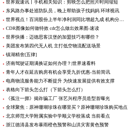
世界观速讯丨手机相关知识：剪映怎么把照片时间缩短
东风路办事处巡防队员，晚上帮助孩子找妈妈 环球视讯
世界视点！百润股份上半年净利润同比增超九成 机构分析：强爽放量带动收入增长
CDR图像如何做特效 cdr怎么做出效果图-速读
世界快播：迈德思客汉堡的加盟技巧有哪些？
美团发布第四代无人机 主打低空物流配送场景
镇湖精舍[五律]
济南驾驶证期满换证如何办理？|世界速看料
青年人才在延吉购房有机会享受九折优惠-当前简讯
电商物流服务能力不断提升 为快速发展提供有效支撑
表格向下箭头怎么打（下箭头怎么打）
《孤注一掷》揭诈骗工厂 张艺兴程序员造型首曝光
全球聚焦：原神珊瑚珍珠在哪里买？原神珊瑚珍珠购买地点
北京师范大学附属实验中学顺义学校落成 当前看点
浙江德清县发布暴雨橙色预警和山洪灾害黄色预警