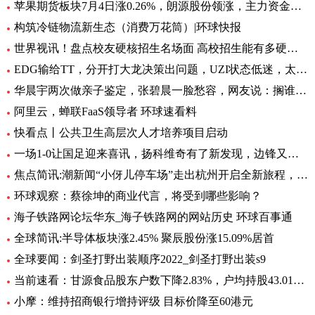
苹果期货板块7月4日涨0.26%，朗源股份领涨，主力资金净流出1357.79万元 世界速看
构筑冷链物流新生态（消费万花筒）|环球快报
世界视讯！盘点校友硬核招生名场面 高校招生能有多硬核 基本情况讲解
EDG输给TT，分开打大龙决策出问题，UZI状态低迷，太难玩了
华晨宇两次做亲子鉴定，张碧晨一脸愁容，网友说：搁谁都会不开心|焦点热文
阿里云，蝉联FaaS领导者 环球速看料
快看点丨公共卫生高层次人才培养项目启动
一场1-0让国足迎来喜讯，扬科维奇有了新发现，边锋又添一位猛将|世界热讯
焦点简讯:潮新闻“小伢儿停车场”走出杭州开启全新旅程，在台州10个青少年宫正式上线
环球观察：蔡徐坤的商业代言，将受到哪些影响？
海子铁路网论坛华东_海子铁路网的网站历史 环球百事通
全球简讯:半导体板块涨2.45% 聚辰股份涨15.09%居首
全球要闻：剑圣打野出装顺序2022_剑圣打野出装s9
当前速看：甘源食品股东户数下降2.83%，户均持股43.01万元
小摩：维持招商银行增持评级 目标价降至60港元