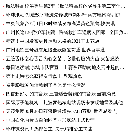
魔法科高校劣等生第2季（魔法科高校的劣等生第二季什么时候出）_环球热头条
环球滚动:打造数字能源先锋城市新标杆 南方电网深圳供电局主题展厅亮相数能展
中央气象台7月1日18时继续发布高温黄色预警-快资讯
广州长途120救护车转院 - 跨省救护车送病人回家 - 全国救护团队_快资讯
精选！中国发布更具运动风格的2021丰田花冠
广州地铁三号线东延段全线隧道贯通|世界百事通
五脏舌诊之心舌舌为心之苗，它是心脏的火苗 火苗燃烧的时候，你会发
每日速读!南京城市队官宣：上赛季帮助南通支云冲超的特拉奥雷加盟
第七史诗怎么获得友情点-世界观热点
被电影我爱你治愈到了具体是什么情况
四首超好听的纯音乐 三首适合剪辑的纯音乐|当前消息
国际原子能机构：扎波罗热核电站现场未发现地雷及其他爆炸物
天茂集团06月30日获深股通增持57.88万股_世界聚看点
中国石化内蒙古自治区首座加氢站正式投营
环球微资讯！鸡排公主_关于鸡排公主简述