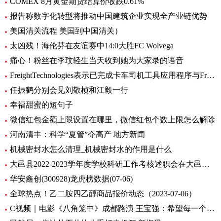
COMEX 8月黄金期货结算价收跌0.61%
报告称数字化转型将推动中国建筑企业实现全产业链优势
美国清关流程 美国到中国清关）
太凶残！海伦芬在友谊赛中14:0大胜FC Wolvega
痛心！粉丝在李玟轻生当天收到她为大家录的语音
FreightTechnologies表示已完成卡车司机工具应用程序与Fr8App货运匹配平台的集成
任振鹤分别会见刘敬桢和江毅一行
幸福甜蜜的短句子
微信红包金额上限设置在哪里，微信红包个数上限怎么解除
河南清丰：科学“夏管”夺高产 地方新闻
机械密封水怎么清理_机械密封水的作用是什么
大邑县2022-2023学年度学校科研工作考核述职会在大邑县北街小学举行
华安鑫创(300928)龙虎榜数据(07-06)
全球热点！乙二胺四乙醇商品报价动态（2023-07-06）
C视频｜电影《八角笼中》成都路演 王宝强：希望每一个人在艰难中，都把自己的力量激发出来