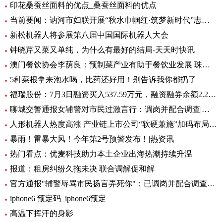
印花桑蚕丝面料的优点_桑蚕丝面料的优点
当前要闻：讷河市妇联开展“秋水巾帼红·筑梦新时代”志愿服务活动
新松机器人将参展第八届中国国际机器人大会
钟晓芹又菜又单纯，为什么有最好的结局-天天时快讯
澳门餐饮协会李荫良：预制菜产业有助于餐饮业发展 珠澳要优势互补 焦点
5种菜根拿来泡水喝，比药还好用！别告诉我你都扔了
福瑞股份：7月3日融资买入537.59万元，融资融券余额2.29亿元
聊城交警通报女辅警对市民过激言行：调岗并配合调查|环球快资讯
人形机器人热度高涨 产业链上市公司“软硬兼施”加码布局|环球播资讯
暴雨！雷暴大风！今年第2号预警发布！|热资讯
热门看点：优麦科技助力本土企业出海热潮持续升温
报道：租房纠纷久拖未决 联合调解促和解
官方通报"辅警辱骂市民扬言弄死你"：已调岗并配合调查-当前聚焦
iphone6 预定码_iphone6预定
高温下挥汗的身影