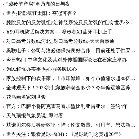
“藏羚羊产房”卓乃湖的日与夜
世界报道:疯狂太阳：夺冠可否？
膝跳反射的反射弧组成_神经系统及反射弧的组成 世界今日讯
Ұ99耳机防丢解决方案──漫步者X1蓝牙耳机上手
对口高考分数线河北_对口高考分数线-天天百事通
奥联电子：公司与洛必德保持良好合作，目前还处于供应部分零部件阶段，对公司业绩影响不大_短讯
今日热门!中华文化及其对外传播国际论坛在石家庄举办
为民解忧办实事 热心服务暖民心
家族控制下的欢乐家，上市即巅峰，如今市值缩水超80亿元|世界今头条
全球观天下！2023海北藏族养老金多少？今年偏远地区养老金如何调整？
花鸟画名家刘世骏
官方：巴萨小将阿克霍马奇加盟比利亚雷亚尔，签约4年
天气预报气象员说_即时看
获诺贝尔奖后科研效率下降：论文数量、引用率、想法新颖程度都下降_世界实时
世界关注：狠看足球书(34)：《足球周刊之英超20年》