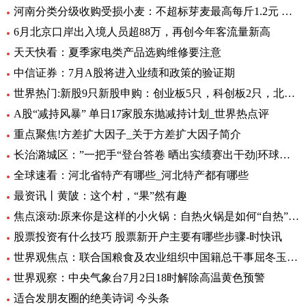
河南分类分级收购受损小麦：不超标芽麦最高每斤1.2元 全球最资讯
6月北京口岸出入境人员超88万，再创今年客流量新高
天天快看：夏季家电类产品选购维修要注意
中信证券：7月A股将进入业绩和政策的验证期
世界热门:新股9只新股申购：创业板5只，科创板2只，北交所2只
A股“减持风暴” 单日17家股东抛减持计划_世界热点评
重点聚焦!方差扩大因子_关于方差扩大因子简介
长治潞城区：”一把手“登台答卷 晒出实绩赛出干劲|环球视点
全球速看：河北省特产有哪些_河北特产都有哪些
最资讯丨黄陂：这个村，“果”然有趣
焦点滚动:原来你是这样的小火锅：自热火锅是如何“自热”的？
股票投资有什么技巧 股票新开户主要有哪些步骤-时快讯
世界观焦点：联合国粮食及农业组织中国籍总干事屈冬玉2日在新任总干事选举中成功胜选连任
世界观察：中央气象台7月2日18时解除高温黄色预警
适合发朋友圈的绝美诗词 今头条