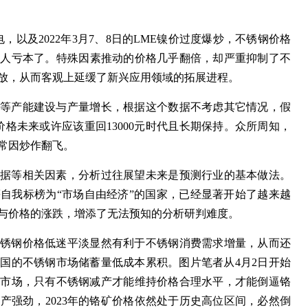
电，以及2022年3月7、8日的LME镍价过度爆炒，不锈钢价格
有人亏本了。特殊因素推动的价格几乎翻倍，却严重抑制了不
放，从而客观上延缓了新兴应用领域的拓展进程。
铁等产能建设与产量增长，根据这个数据不考虑其它情况，假
价格未来或许应该重回13000元时代且长期保持。众所周知，
常因炒作翻飞。
数据等相关因素，分析过往展望未来是预测行业的基本做法。
自我标榜为“市场自由经济”的国家，已经显著开始了越来越
与价格的涨跌，增添了无法预知的分析研判难度。
不锈钢价格低迷平淡显然有利于不锈钢消费需求增量，从而还
国的不锈钢市场储蓄量低成本累积。图片笔者从4月2日开始
锈钢市场，只有不锈钢减产才能维持价格合理水平，才能倒逼铬
产强劲，2023年的铬矿价格依然处于历史高位区间，必然倒