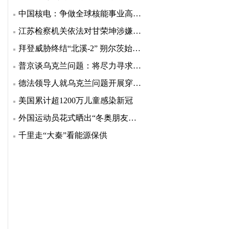
中国核电：争做全球核能事业高质量发展的引领者
江苏检察机关依法对甘荣坤涉嫌受贿案提起公诉
拜登威胁终结“北溪-2” 朔尔茨始终没松口
普京谈乌克兰问题：将尽力寻求各方都接受的折中方案
德法领导人就乌克兰问题开展穿梭外交
美国累计超1200万儿童感染新冠
外国运动员花式晒出“冬奥朋友圈”，老有爱了
千里走“大秦”看能源保供