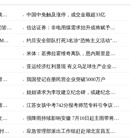
【不锈钢】2023盛夏：不锈钢价格平淡，不锈钢应用扩张
中国中免触及涨停，成交金额超33亿
外汇市场“新主宰”角力即将开始！一切皆因美联储？
信达证券：非电用煤需求抬升或将赋予煤炭市场边际向上动力，有望支撑煤价趋稳走强
惠普512G移动SSD硬盘优惠来袭 2000MB/s超高读写速度
约旦安全部队打死3名涉“恐怖主义活动”被通缉人员
米体：若弗拉霍维奇离队，恩内斯里是尤文引援的选择之一
亚运经济红利显现 有义乌足球生产企业订单排到10月
广州一餐饮店疑被人投放不明物品？警方通报
我国登记在册民营企业突破5000万户
姐姐请求为李玟建立纪念碑，或建纪念馆，家属会提供遗物
清华北大开启火热暑期参观！校方提醒，这些地儿谢绝参观
江苏女孩中考742分报考师范专科引争议 家长：不差钱 7年贯通培养有编制
守护绿水青山，一组数字看贵州生态文明建设成绩单
强降雨持续影响安徽 7月10日起主雨带将北抬
Evi：这是在践踏日本LOL行业人员们付上毕生努力得来的成果
应急管理部派出工作组赶赴湖北宜昌五峰县山体滑坡救援现场