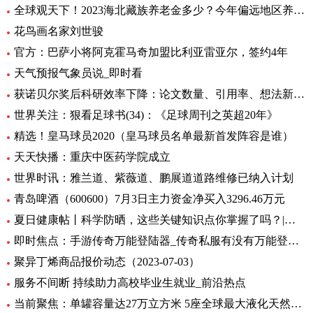
全球观天下！2023海北藏族养老金多少？今年偏远地区养老金如何调整？
花鸟画名家刘世骏
官方：巴萨小将阿克霍马奇加盟比利亚雷亚尔，签约4年
天气预报气象员说_即时看
获诺贝尔奖后科研效率下降：论文数量、引用率、想法新颖程度都下降_世界实时
世界关注：狠看足球书(34)：《足球周刊之英超20年》
精选！皇马球员2020（皇马球员名单最新首发阵容是谁）
天天快播：重庆中医药学院成立
世界时讯：雅兰道、紫薇道、鹏展道道路维修已纳入计划
青岛啤酒（600600）7月3日主力资金净买入3296.46万元
夏日健康帖丨科学防晒，这些关键知识点你掌握了吗？|世界观察
即时焦点：手游传奇万能登陆器_传奇私服有没有万能登录器
聚异丁烯商品报价动态（2023-07-03）
服务不间断 持续助力高校毕业生就业_前沿热点
当前聚焦：单罐容量达27万立方米 5座全球最大液化天然气储罐主体结构完工