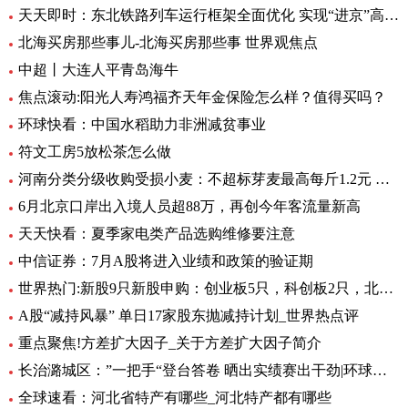
天天即时：东北铁路列车运行框架全面优化 实现“进京”高铁“公交化”
北海买房那些事儿-北海买房那些事 世界观焦点
中超丨大连人平青岛海牛
焦点滚动:阳光人寿鸿福齐天年金保险怎么样？值得买吗？
环球快看：中国水稻助力非洲减贫事业
符文工房5放松茶怎么做
河南分类分级收购受损小麦：不超标芽麦最高每斤1.2元 全球最资讯
6月北京口岸出入境人员超88万，再创今年客流量新高
天天快看：夏季家电类产品选购维修要注意
中信证券：7月A股将进入业绩和政策的验证期
世界热门:新股9只新股申购：创业板5只，科创板2只，北交所2只
A股“减持风暴” 单日17家股东抛减持计划_世界热点评
重点聚焦!方差扩大因子_关于方差扩大因子简介
长治潞城区：”一把手“登台答卷 晒出实绩赛出干劲|环球视点
全球速看：河北省特产有哪些_河北特产都有哪些