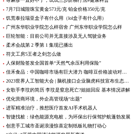
荨麻疹一直好不了，试试三步阶梯疗法#健康科普
7月7日城隍珠宝黄金573元/克 铂金价格350元/克
饥荒泰拉瑞亚盒子有什么用（lol盒子有什么用）
广州东华职业学院怎么样宿舍 广州东华职业学院怎么样
巨轮智能：目前公司并无直接涉及无人驾驶业务
柔术会战第 2 季第 1 集现已播出
符文工房5王者之剑怎么做
人保财险签发全国首单“天然气余压利用保险”
佳禾食品：中国咖啡市场有巨大潜力 咖啡豆价格波动对公司毛利率影响较小
2023世界人工智能大会 | 脑机接口企业脑虎科技宣布生态数据开源，今年已完成犬、猴动物实验，合作完成3项脑机接口植入临床手术
女歌手李玟的简历 李玟是窒息死亡?姐姐回应 基本情况讲解
优化营商环境，外企高管现场“出题”
进军精准治疗，推想医疗首发AI手术机器人
智捷找桩：绿色能源充电桩，为环保出行保驾护航蓬勃发展
创意手工城市圣诞浪漫惊喜定制纸板礼物打动心