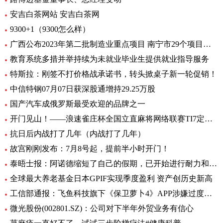
安吉白茶网站 安吉白茶网
9300+1（9300怎么样）
广西公布2023年第二批制造业重点项目 南宁市29个项目入选
教育系统多措并举持续为未就业毕业生提供就业指导服务
特斯拉：刚签不打价格战承诺书，转头掀桌子新一轮促销！
中信特钢07月07日获深股通增持29.25万股
国产汽车成俄罗斯最受欢迎的品牌之一
开门见山！——浪速雀庄杯全国立直麻将网络联赛TI7定级赛第1轮战报
抗日后内战打了几年（内战打了几年）
故宫刚刚发布：7月8号起，提前半小时开门！
泰晤士报：阿诺德缩短了自己的假期，已开始进行耐力和速度训练
全球最大养老基金日本GPIF实现季度盈利 资产创历史新高
工信部通报：飞鱼科技旗下《保卫萝卜4》APP涉嫌过度索取权限问题
微光股份(002801.SZ)：公司对下半年外贸业务有信心