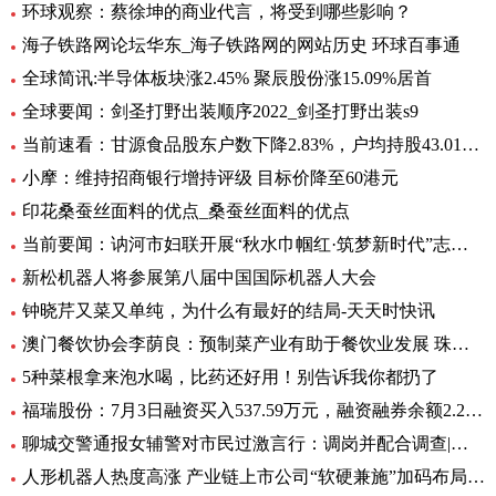
环球观察：蔡徐坤的商业代言，将受到哪些影响？
海子铁路网论坛华东_海子铁路网的网站历史 环球百事通
全球简讯:半导体板块涨2.45% 聚辰股份涨15.09%居首
全球要闻：剑圣打野出装顺序2022_剑圣打野出装s9
当前速看：甘源食品股东户数下降2.83%，户均持股43.01万元
小摩：维持招商银行增持评级 目标价降至60港元
印花桑蚕丝面料的优点_桑蚕丝面料的优点
当前要闻：讷河市妇联开展“秋水巾帼红·筑梦新时代”志愿服务活动
新松机器人将参展第八届中国国际机器人大会
钟晓芹又菜又单纯，为什么有最好的结局-天天时快讯
澳门餐饮协会李荫良：预制菜产业有助于餐饮业发展 珠澳要优势互补 焦点
5种菜根拿来泡水喝，比药还好用！别告诉我你都扔了
福瑞股份：7月3日融资买入537.59万元，融资融券余额2.29亿元
聊城交警通报女辅警对市民过激言行：调岗并配合调查|环球快资讯
人形机器人热度高涨 产业链上市公司“软硬兼施”加码布局|环球播资讯