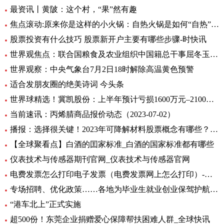
最资讯丨黄陂：这个村，“果”然有趣
焦点滚动:原来你是这样的小火锅：自热火锅是如何“自热”的？
股票投资有什么技巧 股票新开户主要有哪些步骤-时快讯
世界观焦点：联合国粮食及农业组织中国籍总干事屈冬玉2日在新任总干事选举中成功胜选连任
世界观察：中央气象台7月2日18时解除高温黄色预警
适合发朋友圈的绝美诗词 今头条
世界球精选！冀凯股份：上半年预计亏损1600万元–2100万元
当前速讯：丙烯腈商品报价动态（2023-07-02）
播报：选择很关键！2023年可降解材料股票概念有哪些？（7月2日）
【全球聚看点】白酒的囯家标准_白酒的国家标准都有哪些
仪表技术与传感器期刊官网_仪表技术与传感器官网
电费发票怎么打印电子发票（电费发票网上怎么打印）-环球报资讯
专场招聘、优化政策……各地为毕业生就业创业保驾护航 环球观天下
“港车北上”正式实施
超500份！东莞企业捐赠爱心保障帮扶困难人群_全球快讯