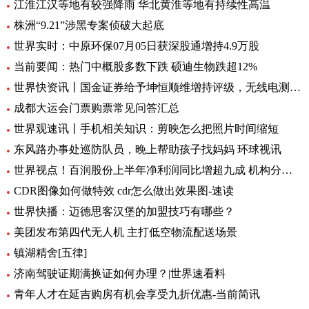
江淮江汉等地有较强降雨 华北黄淮等地有持续性高温
株洲“9.21”涉黑专案侦破大起底
世界实时：中原环保07月05日获深股通增持4.9万股
当前要闻：热门中概股多数下跌 硕迪生物跌超12%
世界快资讯丨国金证券给予坤恒顺维增持评级，无线电测量仿真龙头，新品打开增长极
成都大运会门票购票常见问答汇总
世界观速讯丨手机相关知识：剪映怎么把照片时间缩短
东风路办事处巡防队员，晚上帮助孩子找妈妈 环球视讯
世界视点！百润股份上半年净利润同比增超九成 机构分析：强爽放量带动收入增长
CDR图像如何做特效 cdr怎么做出效果图-速读
世界快播：迈德思客汉堡的加盟技巧有哪些？
美团发布第四代无人机 主打低空物流配送场景
镇湖精舍[五律]
济南驾驶证期满换证如何办理？|世界速看料
青年人才在延吉购房有机会享受九折优惠-当前简讯