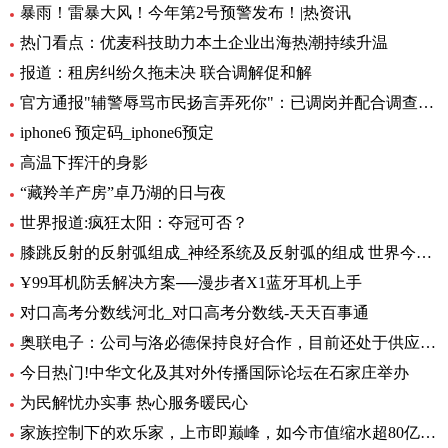
暴雨！雷暴大风！今年第2号预警发布！|热资讯
热门看点：优麦科技助力本土企业出海热潮持续升温
报道：租房纠纷久拖未决 联合调解促和解
官方通报"辅警辱骂市民扬言弄死你"：已调岗并配合调查-当前聚焦
iphone6 预定码_iphone6预定
高温下挥汗的身影
“藏羚羊产房”卓乃湖的日与夜
世界报道:疯狂太阳：夺冠可否？
膝跳反射的反射弧组成_神经系统及反射弧的组成 世界今日讯
Ұ99耳机防丢解决方案──漫步者X1蓝牙耳机上手
对口高考分数线河北_对口高考分数线-天天百事通
奥联电子：公司与洛必德保持良好合作，目前还处于供应部分零部件阶段，对公司业绩影响不大_短讯
今日热门!中华文化及其对外传播国际论坛在石家庄举办
为民解忧办实事 热心服务暖民心
家族控制下的欢乐家，上市即巅峰，如今市值缩水超80亿元|世界今头条