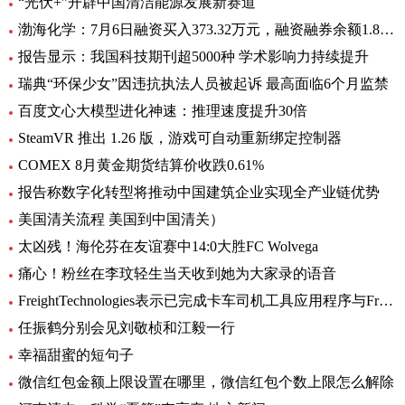
“光伏+”开辟中国清洁能源发展新赛道
渤海化学：7月6日融资买入373.32万元，融资融券余额1.89亿元
报告显示：我国科技期刊超5000种 学术影响力持续提升
瑞典“环保少女”因违抗执法人员被起诉 最高面临6个月监禁
百度文心大模型进化神速：推理速度提升30倍
SteamVR 推出 1.26 版，游戏可自动重新绑定控制器
COMEX 8月黄金期货结算价收跌0.61%
报告称数字化转型将推动中国建筑企业实现全产业链优势
美国清关流程 美国到中国清关）
太凶残！海伦芬在友谊赛中14:0大胜FC Wolvega
痛心！粉丝在李玟轻生当天收到她为大家录的语音
FreightTechnologies表示已完成卡车司机工具应用程序与Fr8App货运匹配平台的集成
任振鹤分别会见刘敬桢和江毅一行
幸福甜蜜的短句子
微信红包金额上限设置在哪里，微信红包个数上限怎么解除