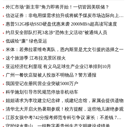
外汇市场“新主宰”角力即将开始！一切皆因美联储？
信达证券：非电用煤需求抬升或将赋予煤炭市场边际向上动力，有望支撑煤价趋稳走强
惠普512G移动SSD硬盘优惠来袭 2000MB/s超高读写速度
约旦安全部队打死3名涉“恐怖主义活动”被通缉人员
低碳绘“廉” 绿色亚运
米体：若弗拉霍维奇离队，恩内斯里是尤文引援的选择之一
这个旅游季 江布拉克景区很火
亚运经济红利显现 有义乌足球生产企业订单排到10月
广州一餐饮店疑被人投放不明物品？警方通报
我国登记在册民营企业突破5000万户
科学施划引导市民规范停放非机动车
姐姐请求为李玟建立纪念碑，或建纪念馆，家属会提供遗物
清华北大开启火热暑期参观！校方提醒，这些地儿谢绝参观
江苏女孩中考742分报考师范专科引争议 家长：不差钱 7年贯通培养有编制
守护绿水青山，一组数字看贵州生态文明建设成绩单