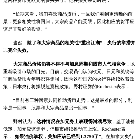
这两种货币兑欧元的多头头寸。她在接受采访时说：
“长期来看，我们喜欢商品货币，一旦我们看到更清晰的前
景，更多相关性将回归，大宗商品产能受限，因此相应的货币应
该是非常好的投资。”
当然，
除了和大宗商品的相关性“重出江湖”，央行的举措并
非完全失效。
大宗商品价格仍将不得不与加息周期和股市人气相竞争
，以
重新吸引市场的目光。目前，交易员们认为欧元、日元和英镑等
非商品货币今年料都将走强，因为这些国家的央行将继续收紧政
策，日本央行将摆脱超宽松政策。野村证券的Rochester表示：
“目前有三种因素共同推动货币走势，这是最难的部分，利
率是一回事，股票和大宗商品是另一回事。”
野村认为，
这种情况在加元身上表现得淋漓尽致
，鉴于油价
低迷，加元应该走弱，但股市继续推动其上涨。Rochester表
示，“
如果油价掌权，美加应该已经到1.3750了
”。在加拿大央行