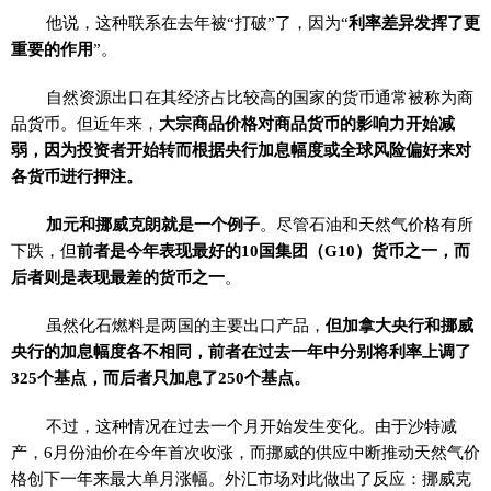
他说，这种联系在去年被“打破”了，因为“
利率差异发挥了更
重要的作用
”。
自然资源出口在其经济占比较高的国家的货币通常被称为商
品货币。但近年来，
大宗商品价格对商品货币的影响力开始减
弱，因为投资者开始转而根据央行加息幅度或全球风险偏好来对
各货币进行押注。
加元和挪威克朗就是一个例子
。尽管石油和天然气价格有所
下跌，但
前者是今年表现最好的10国集团（G10）货币之一，而
后者则是表现最差的货币之一
。
虽然化石燃料是两国的主要出口产品，
但加拿大央行和挪威
央行的加息幅度各不相同，前者在过去一年中分别将利率上调了
325个基点，而后者只加息了250个基点。
不过，这种情况在过去一个月开始发生变化。由于沙特减
产，6月份油价在今年首次收涨，而挪威的供应中断推动天然气价
格创下一年来最大单月涨幅。外汇市场对此做出了反应：挪威克