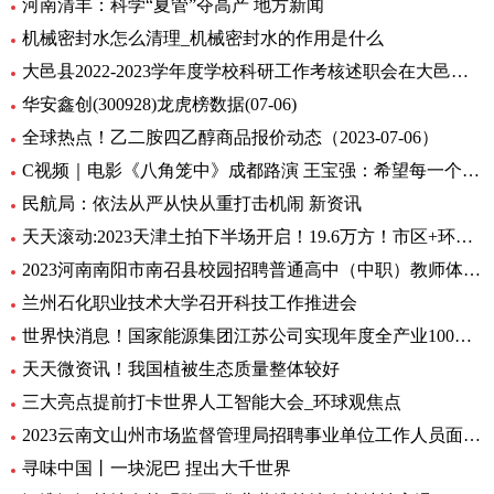
河南清丰：科学“夏管”夺高产 地方新闻
机械密封水怎么清理_机械密封水的作用是什么
大邑县2022-2023学年度学校科研工作考核述职会在大邑县北街小学举行
华安鑫创(300928)龙虎榜数据(07-06)
全球热点！乙二胺四乙醇商品报价动态（2023-07-06）
C视频｜电影《八角笼中》成都路演 王宝强：希望每一个人在艰难中，都把自己的力量激发出来
民航局：依法从严从快从重打击机闹 新资讯
天天滚动:2023天津土拍下半场开启！19.6万方！市区+环城四宗地块连挂
2023河南南阳市南召县校园招聘普通高中（中职）教师体检公告 全球消息
兰州石化职业技术大学召开科技工作推进会
世界快消息！国家能源集团江苏公司实现年度全产业100%绿电消费
天天微资讯！我国植被生态质量整体较好
三大亮点提前打卡世界人工智能大会_环球观焦点
2023云南文山州市场监督管理局招聘事业单位工作人员面试通告
寻味中国丨一块泥巴 捏出大千世界