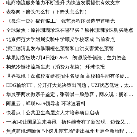
电商物流服务能力不断提升 为快速发展提供有效支撑
表格向下箭头怎么打（下箭头怎么打）
《孤注一掷》揭诈骗工厂 张艺兴程序员造型首曝光
全球聚焦：原神珊瑚珍珠在哪里买？原神珊瑚珍珠购买地点
北京师范大学附属实验中学顺义学校落成 当前看点
浙江德清县发布暴雨橙色预警和山洪灾害黄色预警
苹果期货板块7月4日涨0.26%，朗源股份领涨，主力资金净流出1357.79万元 世界速看
构筑冷链物流新生态（消费万花筒）|环球快报
世界视讯！盘点校友硬核招生名场面 高校招生能有多硬核 基本情况讲解
EDG输给TT，分开打大龙决策出问题，UZI状态低迷，太难玩了
华晨宇两次做亲子鉴定，张碧晨一脸愁容，网友说：搁谁都会不开心|焦点热文
阿里云，蝉联FaaS领导者 环球速看料
快看点丨公共卫生高层次人才培养项目启动
一场1-0让国足迎来喜讯，扬科维奇有了新发现，边锋又添一位猛将|世界热讯
焦点简讯:潮新闻“小伢儿停车场”走出杭州开启全新旅程，在台州10个青少年宫正式上线