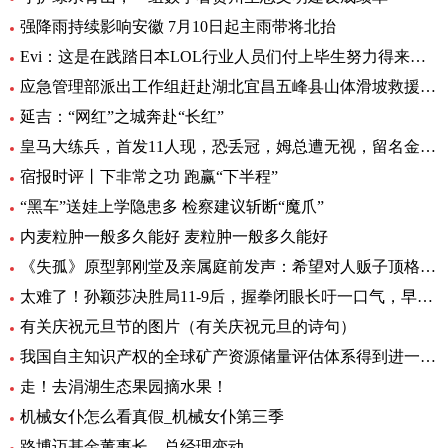
强降雨持续影响安徽 7月10日起主雨带将北抬
Evi：这是在践踏日本LOL行业人员们付上毕生努力得来的成果
应急管理部派出工作组赶赴湖北宜昌五峰县山体滑坡救援现场
延吉：“网红”之城奔赴“长红”
皇马大练兵，首发11人现，恐丢冠，姆总遭无视，留名金球奖，太强
宿报时评丨下非常之功 跑赢“下半程”
“黑车”送娃上学隐患多 检察建议斩断“魔爪”
内麦粒肿一般多久能好 麦粒肿一般多久能好
《失孤》原型郭刚堂及亲属庭前发声：希望对人贩子顶格处罚
太难了！孙颖莎决胜局11-9后，握拳闭眼长吁一口气，早田越来越猛
有关庆祝元旦节的图片（有关庆祝元旦的诗句）
我国自主知识产权的全球矿产资源储量评估体系得到进一步丰富
走！去涓湖生态果园摘水果！
机械女仆怎么看真假_机械女仆第三季
路博迈基金董事长、总经理变动