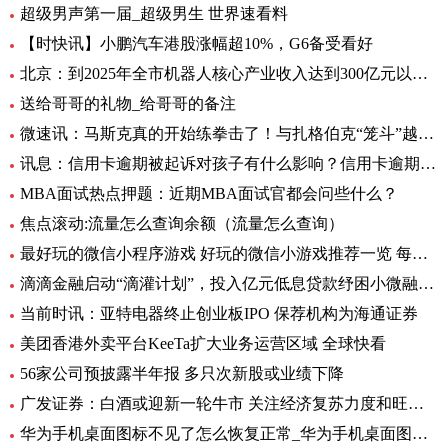
超级男声第一届_超级男生 世界速看料
【时快讯】小鹏汽车港股涨幅超10%，G6备受看好
北京：到2025年全市机器人核心产业收入达到300亿元以上-全球新消息
送给哥哥的礼物_给哥哥的备注
微速讯：马斯克真的开始练拳击了！与扎格伯克“笼斗”越来越真
讯息：信用卡逾期被起诉对孩子有什么影响？信用卡逾期后被起诉会坐牢吗？|当前关注
MBA面试热点押题：近期MBA面试官都会问些什么？
焦点滚动:流量怎么查询余额（流量怎么查询）
最好玩的微信小程序游戏 好玩的微信小游戏推荐一览 每日观点
滴滴金融启动“滴灌计划”，投入亿元低息贷款纾困小微融资难
当前时讯：亚特电器终止创业板IPO 保荐机构为海通证券
美团香港外卖平台KeeTa扩大业务运营区域 全球快看
56家公司预披露半年报 多只次新股或业绩下降
广发证券：白酒或迎新一轮牛市 关注经济复苏力度和旺季动销
华为手机桌面图标不见了怎么恢复正常_华为手机桌面图标不见了怎么办