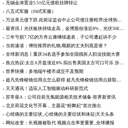
无锡金涛置业5.51亿元债权挂牌转让
八五式军服（04式军服）
万达美元债下跌 此前证监会中止公司债注册程序|全球热资讯
最资讯丨光伏板块持续走高，金博股份涨近8%，光伏50ETF（516880）6月8日来累计反弹近10%丨ETF观察
三年亏损7.7亿的方舟云康继续递表，子公司遭起诉不少
当前速读：傅恒推荐的礼物,顺嫔的丈夫到底是谁？
全球新消息丨重庆34名选手参加全国残疾人职业技能大赛
焦点热议:太古A开盘涨近8% 拟出售美国太古可口可乐 涉资304亿港元
世界快播：多地端午楼市成交不及预期
超凡先锋棱镜信用点怎么获得 超凡先锋棱镜信用点获取方式一览 全球快资讯
天天通讯！适应人工智能驱动科研新范式
苏常柴A：公司目前无氢能源相关技术储备-世界新资讯
北京荷花文化节开幕，主题花“粉舞妃”首次推出
心绞痛的主要症状_心绞痛的主要症状和体征|天天头条
网站改变：长视频被取代 视频点击率更重要_全球播报