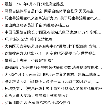
最新！2023年6月27日 河北高速路况
网易自媒体平台是什么_网易自媒体平台登录 天天亮点
羽生善治用象棋来锻炼决断力DS_关于羽生善治用象棋来锻炼决断力DS介绍
萧山助企服务员进千企 精准服务强三业
中国信通院副院长：我国5G基站总数已达284.4万个 实现“县县通5G”_热消息
环球热议:柴涛_关于柴涛概略
大兴区天宫院街道政务服务中心“微培训”干货满满_当前快看
荔枝被南方人吃出花了，但空腹吃还是要当心-世界视点
快看点丨夷陵：小镇穿“新衣”
B站陈睿：将用播放分钟数替代播放次数 消弭视频数据水分|通讯
为期5个月！云南三部门联合开展养老机构、建筑工地食堂食品安全专项检查 天天热讯
彩金群英会金币价格今天多少一克（2023年06月27日） 最新
环球热文：【交易评级】爵士白捡科林斯A 老鹰避税甩卖F+
郎酒人事大变动，布局威士忌靠谱吗？
弘扬清廉之风 永葆政治本色 全球今热点