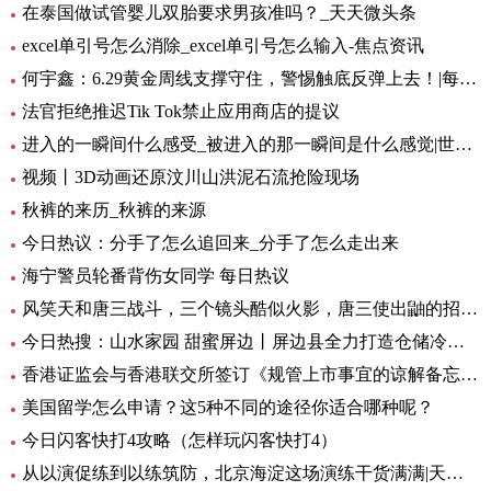
在泰国做试管婴儿双胎要求男孩准吗？_天天微头条
excel单引号怎么消除_excel单引号怎么输入-焦点资讯
何宇鑫：6.29黄金周线支撑守住，警惕触底反弹上去！|每日短讯
法官拒绝推迟Tik Tok禁止应用商店的提议
进入的一瞬间什么感受_被进入的那一瞬间是什么感觉|世界快播报
视频丨3D动画还原汶川山洪泥石流抢险现场
秋裤的来历_秋裤的来源
今日热议：分手了怎么追回来_分手了怎么走出来
海宁警员轮番背伤女同学 每日热议
风笑天和唐三战斗，三个镜头酷似火影，唐三使出鼬的招牌动作 速看料
今日热搜：山水家园 甜蜜屏边丨屏边县全力打造仓储冷链保障“云品”出滇
香港证监会与香港联交所签订《规管上市事宜的谅解备忘录》第二份补充文件 天天日报
美国留学怎么申请？这5种不同的途径你适合哪种呢？
今日闪客快打4攻略（怎样玩闪客快打4）
从以演促练到以练筑防，北京海淀这场演练干货满满|天天实时