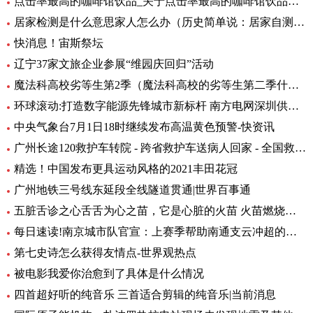
点击率最高的咖啡馆饮品_关于点击率最高的咖啡馆饮品介绍
居家检测是什么意思家人怎么办（历史简单说：居家自测阳性怎么办专家解答） 全球快资讯
快消息！宙斯祭坛
辽宁37家文旅企业参展“维园庆回归”活动
魔法科高校劣等生第2季（魔法科高校的劣等生第二季什么时候出）_环球热头条
环球滚动:打造数字能源先锋城市新标杆 南方电网深圳供电局主题展厅亮相数能展
中央气象台7月1日18时继续发布高温黄色预警-快资讯
广州长途120救护车转院 - 跨省救护车送病人回家 - 全国救护团队_快资讯
精选！中国发布更具运动风格的2021丰田花冠
广州地铁三号线东延段全线隧道贯通|世界百事通
五脏舌诊之心舌舌为心之苗，它是心脏的火苗 火苗燃烧的时候，你会发
每日速读!南京城市队官宣：上赛季帮助南通支云冲超的特拉奥雷加盟
第七史诗怎么获得友情点-世界观热点
被电影我爱你治愈到了具体是什么情况
四首超好听的纯音乐 三首适合剪辑的纯音乐|当前消息