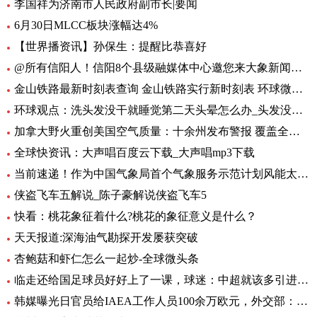
李国祥为济南市人民政府副市长|要闻
6月30日MLCC板块涨幅达4%
【世界播资讯】孙保生：提醒比恭喜好
@所有信阳人！信阳8个县级融媒体中心邀您来大象新闻，一起争做“山水茶都，红色信阳”推荐官
金山铁路最新时刻表查询 金山铁路实行新时刻表 环球微头条
环球观点：洗头发没干就睡觉第二天头晕怎么办_头发没吹干睡觉头疼怎么办
加拿大野火重创美国空气质量：十余州发布警报 覆盖全美1/3人口-焦点热闻
全球快资讯：大声唱百度云下载_大声唱mp3下载
当前速递！作为中国气象局首个气象服务示范计划风能太阳能发电精细化气象服务示范计划7月1日启动
侠盗飞车五解说_陈子豪解说侠盗飞车5
快看：桃花象征着什么?桃花的象征意义是什么？
天天报道:深海油气勘探开发屡获突破
杏鲍菇和虾仁怎么一起炒-全球微头条
临走还给国足球员好好上了一课，球迷：中超就该多引进这样的外援
韩媒曝光日官员给IAEA工作人员100余万欧元，外交部：日政府有责任作出解释 环球热文