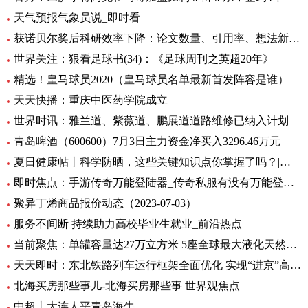
天气预报气象员说_即时看
获诺贝尔奖后科研效率下降：论文数量、引用率、想法新颖程度都下降_世界实时
世界关注：狠看足球书(34)：《足球周刊之英超20年》
精选！皇马球员2020（皇马球员名单最新首发阵容是谁）
天天快播：重庆中医药学院成立
世界时讯：雅兰道、紫薇道、鹏展道道路维修已纳入计划
青岛啤酒（600600）7月3日主力资金净买入3296.46万元
夏日健康帖丨科学防晒，这些关键知识点你掌握了吗？|世界观察
即时焦点：手游传奇万能登陆器_传奇私服有没有万能登录器
聚异丁烯商品报价动态（2023-07-03）
服务不间断 持续助力高校毕业生就业_前沿热点
当前聚焦：单罐容量达27万立方米 5座全球最大液化天然气储罐主体结构完工
天天即时：东北铁路列车运行框架全面优化 实现“进京”高铁“公交化”
北海买房那些事儿-北海买房那些事 世界观焦点
中超丨大连人平青岛海牛