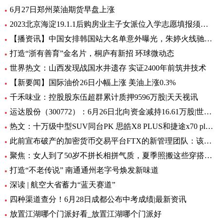
6月27日郑州菜油期货早盘上涨
2023北京海淀19.1.1后购房业主子女派位入学志愿填报须知_今日热门
【播资讯】中国女排韩国站大名单意外曝光，朱婷火线驰援悬念揭晓，球迷沸腾
打造“浙有善育”金名片，桐庐有新招 环球微动态
世界热文：山西发现战国水井遗存 实证2400年前筑井技术
【新要闻】国际油价26日小幅上涨 美油上涨0.3%
千禾味业：控股股东伍超群累计质押9596万股|天天视讯
运达股份（300772）：6月26日北向资金减持16.61万股|世界焦点
热文：十万级中型SUV同台PK 思皓X8 PLUS和捷途x70 plus怎么
此前宣布破产的加密货币交易平台FTX的新管理团队：该公司已经恢复了70亿美元的流动性资产 世界报道
聚焦：女人到了50岁不拼长相拼气质，夏季照搬这些穿搭，高级又耐看
打造“不老传说” 南通通州老字号焕发新味道
深读 | 航空大省蓄力“蓝天赛道”
四种渠道查分！6月28日成都公布中考成绩|最新资讯
放置江湖哪个门派好看_放置江湖哪个门派好