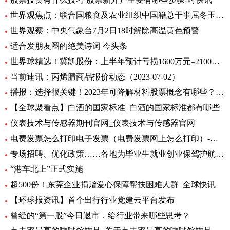
世界观焦点：联合国粮食及农业组织中国籍总干事屈冬玉2日在新任总干事选举中成功胜选连任
世界观察：中央气象台7月2日18时解除高温黄色预警
适合发朋友圈的绝美诗词 今头条
世界球精选！冀凯股份：上半年预计亏损1600万元–2100万元
当前速讯：丙烯腈商品报价动态（2023-07-02）
播报：选择很关键！2023年可降解材料股票概念有哪些？（7月2日）
【全球聚看点】白酒的囯家标准_白酒的国家标准都有哪些
仪表技术与传感器期刊官网_仪表技术与传感器官网
电费发票怎么打印电子发票（电费发票网上怎么打印）-环球报资讯
专场招聘、优化政策……各地为毕业生就业创业保驾护航 环球观天下
“港车北上”正式实施
超500份！东莞企业捐赠爱心保障帮扶困难人群_全球快讯
【环球报资讯】首个出行行业党建云平台发布
曾经的“第一股”今日退市，给行业带来哪些思考？