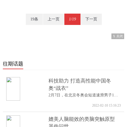
19条
上一页
1/19
下一页
X 关闭
往期话题
科技助力 打造高性能中国冬
奥“战衣”
2月7日，在北京冬奥会短道速滑男子1000米A...
2022-02-10 15:16:23
媲美人脑能效的类脑突触原型
器件问世