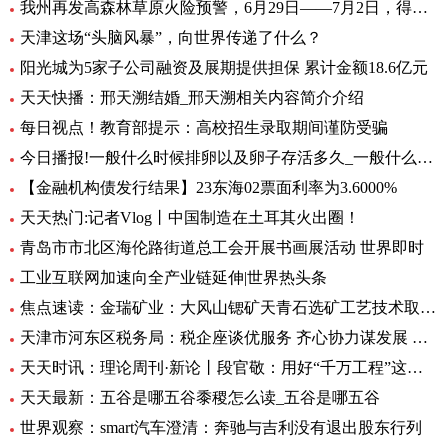
我州再发高森林草原火险预警，6月29日——7月2日，得荣县为黄色预警区域
天津这场“头脑风暴”，向世界传递了什么？
阳光城为5家子公司融资及展期提供担保 累计金额18.6亿元
天天快播：邢天溯结婚_邢天溯相关内容简介介绍
每日视点！教育部提示：高校招生录取期间谨防受骗
今日播报!一般什么时候排卵以及卵子存活多久_一般什么时候排卵
【金融机构债发行结果】23东海02票面利率为3.6000%
天天热门:记者Vlog丨中国制造在土耳其火出圈！
青岛市市北区海伦路街道总工会开展书画展活动 世界即时
工业互联网加速向全产业链延伸|世界热头条
焦点速读：金瑞矿业：大风山锶矿天青石选矿工艺技术取得重大进展
天津市河东区税务局：税企座谈优服务 齐心协力谋发展 全球微头条
天天时讯：理论周刊·新论丨段官敬：用好“千万工程”这个乡村振兴“金钥匙”
天天最新：五谷是哪五谷黍稷怎么读_五谷是哪五谷
世界观察：smart汽车澄清：奔驰与吉利没有退出股东行列