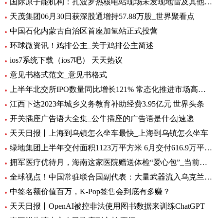
国际原子能机构：扎波罗热核电站现场未发现地雷及其他爆炸物
天茂集团06月30日获深股通增持57.88万股_世界聚看点
中国石化内蒙古自治区首座加氢站正式投营
环球微资讯！鸡排公主_关于鸡排公主简述
ios7系统下载（ios7吧） 天天热议
意见书格式范文_意见书格式
上半年北交所IPO数量同比增长121% 常态化推进市场高质量扩容 要闻
江西下达2023年城乡义务教育补助经费3.95亿元 世界头条
开关插座广告语大全集_公牛插座的广告语是什么|速递
天天日报丨上海到乌镇怎么坐车最快_上海到乌镇怎么坐车
绿地集团上半年交付面积1123万平方米 6月交付616.9万平方米-环球观热点
拥军医疗优待月，海南这家医院赠送体检“爱心包”_当前头条
全球视点！中国常驻联合国副代表：大量武器流入乌克兰 外溢影响和扩散风险与日俱增
中签名额价值百万，K-Pop签售会到底有多赚？
天天日报丨OpenAI被控非法使用图书数据来训练ChatGPT