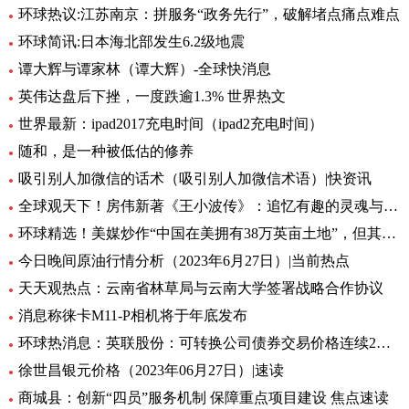
环球热议:江苏南京：拼服务“政务先行”，破解堵点痛点难点
环球简讯:日本海北部发生6.2级地震
谭大辉与谭家林（谭大辉）-全球快消息
英伟达盘后下挫，一度跌逾1.3% 世界热文
世界最新：ipad2017充电时间（ipad2充电时间）
随和，是一种被低估的修养
吸引别人加微信的话术（吸引别人加微信术语）|快资讯
全球观天下！房伟新著《王小波传》：追忆有趣的灵魂与思想的炬火
环球精选！美媒炒作“中国在美拥有38万英亩土地”，但其中数据真相了......
今日晚间原油行情分析（2023年6月27日）|当前热点
天天观热点：云南省林草局与云南大学签署战略合作协议
消息称徕卡M11-P相机将于年底发布
环球热消息：英联股份：可转换公司债券交易价格连续2个交易日内收盘价格涨幅偏离值累计超过30%
徐世昌银元价格（2023年06月27日）|速读
商城县：创新“四员”服务机制 保障重点项目建设 焦点速读