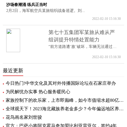
沙场春潮涌 练兵正当时
2月2日，海军航空兵某旅组织战备巡逻。刘...
2022-02-10 15:16:30
第七十五集团军某旅从难从严
组训提升特情处置能力
“前方道路遭‘敌’破坏，车辆无法通过。...
2022-02-10 15:16:30
最近更新
今日热门!中华文化及其对外传播国际论坛在石家庄举办
为民解忧办实事 热心服务暖民心
家族控制下的欢乐家，上市即巅峰，如今市值缩水超80亿元|世界今头条
全球观天下！2023海北藏族养老金多少？今年偏远地区养老金如何调整？
花鸟画名家刘世骏
官方：巴萨小将阿克霍马奇加盟比利亚雷亚尔，签约4年