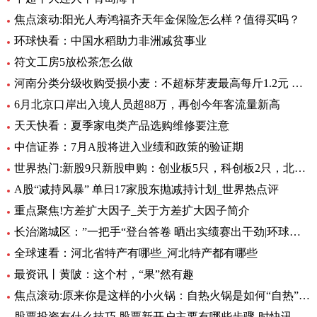
焦点滚动:阳光人寿鸿福齐天年金保险怎么样？值得买吗？
环球快看：中国水稻助力非洲减贫事业
符文工房5放松茶怎么做
河南分类分级收购受损小麦：不超标芽麦最高每斤1.2元 全球最资讯
6月北京口岸出入境人员超88万，再创今年客流量新高
天天快看：夏季家电类产品选购维修要注意
中信证券：7月A股将进入业绩和政策的验证期
世界热门:新股9只新股申购：创业板5只，科创板2只，北交所2只
A股“减持风暴” 单日17家股东抛减持计划_世界热点评
重点聚焦!方差扩大因子_关于方差扩大因子简介
长治潞城区：”一把手“登台答卷 晒出实绩赛出干劲|环球视点
全球速看：河北省特产有哪些_河北特产都有哪些
最资讯丨黄陂：这个村，“果”然有趣
焦点滚动:原来你是这样的小火锅：自热火锅是如何“自热”的？
股票投资有什么技巧 股票新开户主要有哪些步骤-时快讯