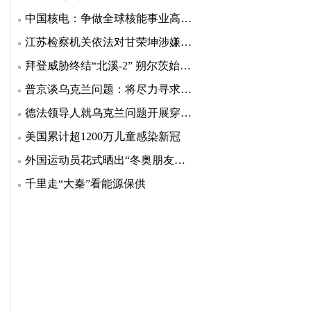
中国核电：争做全球核能事业高质量发展的引领者
江苏检察机关依法对甘荣坤涉嫌受贿案提起公诉
拜登威胁终结“北溪-2” 朔尔茨始终没松口
普京谈乌克兰问题：将尽力寻求各方都接受的折中方案
德法领导人就乌克兰问题开展穿梭外交
美国累计超1200万儿童感染新冠
外国运动员花式晒出“冬奥朋友圈”，老有爱了
千里走“大秦”看能源保供