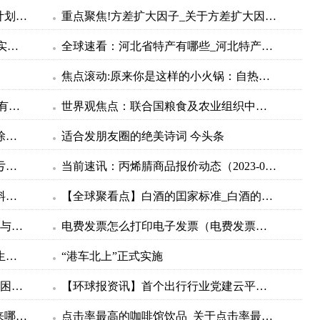
A股“减持风暴” 单日17家股东抛减持计划_世界热点评
重点聚焦!方差扩大因子_关于方差扩大因子简介
长治潞城区：”一把手“登台答卷 晒出实绩赛出干劲|环球视点
全球速看：河北省特产有哪些_河北特产都有哪些
焦点滚动:原来你是这样的小火锅：自热火锅是如何“自热”的？
股票投资有什么技巧 股票新开户主要有哪些步骤-时快讯
世界观焦点：联合国粮食及农业组织中国籍总干事屈冬玉2日在新任总干事选举中成功胜选连任
世界观察：中央气象台7月2日18时解除高温黄色预警
适合发朋友圈的绝美诗词 今头条
世界球精选！冀凯股份：上半年预计亏损1600万元–2100万元
当前速讯：丙烯腈商品报价动态（2023-07-02）
播报：选择很关键！2023年可降解材料股票概念有哪些？（7月2日）
【全球聚看点】白酒的囯家标准_白酒的国家标准都有哪些
仪表技术与传感器期刊官网_仪表技术与传感器官网
电费发票怎么打印电子发票（电费发票网上怎么打印）-环球报资讯
专场招聘、优化政策……各地为毕业生就业创业保驾护航 环球观天下
“港车北上”正式实施
超500份！东莞企业捐赠爱心保障帮扶困难人群_全球快讯
【环球报资讯】首个出行行业党建云平台发布
曾经的“第一股”今日退市，给行业带来哪些思考？
点击率最高的咖啡馆饮品_关于点击率最高的咖啡馆饮品介绍