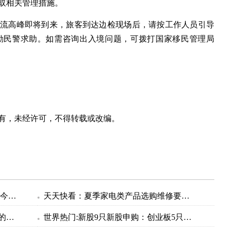
取相关管理措施。
客流高峰即将到来，旅客到达边检现场后，请按工作人员引导
勤民警求助。如需咨询出入境问题，可拨打国家移民管理局
有，未经许可，不得转载或改编。
6月北京口岸出入境人员超88万，再创今年客流量新高
天天快看：夏季家电类产品选购维修要注意
中信证券：7月A股将进入业绩和政策的验证期
世界热门:新股9只新股申购：创业板5只，科创板2只，北交所2只