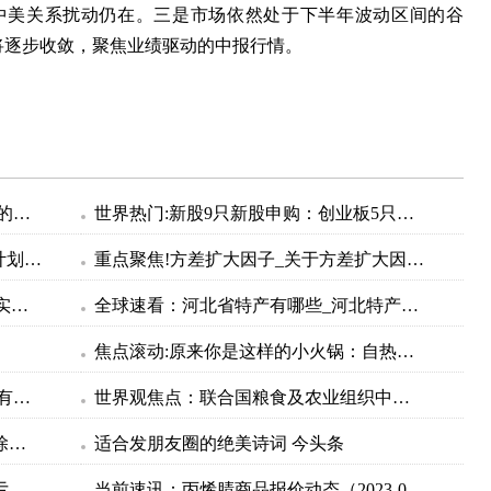
中美关系扰动仍在。三是市场依然处于下半年波动区间的谷
将逐步收敛，聚焦业绩驱动的中报行情。
中信证券：7月A股将进入业绩和政策的验证期
世界热门:新股9只新股申购：创业板5只，科创板2只，北交所2只
A股“减持风暴” 单日17家股东抛减持计划_世界热点评
重点聚焦!方差扩大因子_关于方差扩大因子简介
长治潞城区：”一把手“登台答卷 晒出实绩赛出干劲|环球视点
全球速看：河北省特产有哪些_河北特产都有哪些
焦点滚动:原来你是这样的小火锅：自热火锅是如何“自热”的？
股票投资有什么技巧 股票新开户主要有哪些步骤-时快讯
世界观焦点：联合国粮食及农业组织中国籍总干事屈冬玉2日在新任总干事选举中成功胜选连任
世界观察：中央气象台7月2日18时解除高温黄色预警
适合发朋友圈的绝美诗词 今头条
世界球精选！冀凯股份：上半年预计亏损1600万元–2100万元
当前速讯：丙烯腈商品报价动态（2023-07-02）