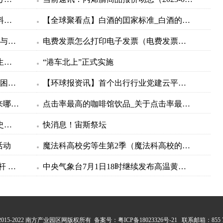
播报：选择很关键！2023年可降解材料股票概念有哪些？（7月2日）
【全球聚看点】白酒的囯家标准_白酒的国家标准都有哪些
仪表技术与传感器期刊官网_仪表技术与传感器官网
电费发票怎么打印电子发票（电费发票网上怎么打印）-环球报资讯
专场招聘、优化政策……各地为毕业生就业创业保驾护航 环球观天下
“港车北上”正式实施
超500份！东莞企业捐赠爱心保障帮扶困难人群_全球快讯
【环球报资讯】首个出行行业党建云平台发布
曾经的“第一股”今日退市，给行业带来哪些思考？
点击率最高的咖啡馆饮品_关于点击率最高的咖啡馆饮品介绍
居家检测是什么意思家人怎么办（历史简单说：居家自测阳性怎么办专家解答） 全球快资讯
快消息！宙斯祭坛
活动
魔法科高校劣等生第2季（魔法科高校的劣等生第二季什么时候出）_环球热头条
环球滚动:打造数字能源先锋城市新标杆 南方电网深圳供电局主题展厅亮相数能展
中央气象台7月1日18时继续发布高温黄色预警-快资讯
t © 2015-2022 南方产业园区网版权所有 备案号：
粤ICP备18023326号-21
联系邮箱：855 72