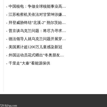
中国核电：争做全球核能事业高质量发展的引领者
江苏检察机关依法对甘荣坤涉嫌受贿案提起公诉
拜登威胁终结“北溪-2” 朔尔茨始终没松口
普京谈乌克兰问题：将尽力寻求各方都接受的折中方案
德法领导人就乌克兰问题开展穿梭外交
美国累计超1200万儿童感染新冠
外国运动员花式晒出“冬奥朋友圈”，老有爱了
千里走“大秦”看能源保供
9 8@qq.com