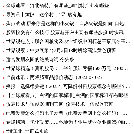
全球速看：河北省特产有哪些_河北特产都有哪些
最资讯丨黄陂：这个村，“果”然有趣
焦点滚动:原来你是这样的小火锅：自热火锅是如何“自热”的？
股票投资有什么技巧 股票新开户主要有哪些步骤-时快讯
世界观焦点：联合国粮食及农业组织中国籍总干事屈冬玉2日在新任总干事选举中成功胜选连任
世界观察：中央气象台7月2日18时解除高温黄色预警
适合发朋友圈的绝美诗词 今头条
世界球精选！冀凯股份：上半年预计亏损1600万元–2100万元
当前速讯：丙烯腈商品报价动态（2023-07-02）
播报：选择很关键！2023年可降解材料股票概念有哪些？（7月2日）
【全球聚看点】白酒的囯家标准_白酒的国家标准都有哪些
仪表技术与传感器期刊官网_仪表技术与传感器官网
电费发票怎么打印电子发票（电费发票网上怎么打印）-环球报资讯
专场招聘、优化政策……各地为毕业生就业创业保驾护航 环球观天下
“港车北上”正式实施