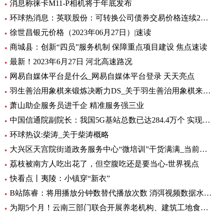
消息称徕卡M11-P相机将于年底发布
环球热消息：英联股份：可转换公司债券交易价格连续2个交易日内收盘价格涨幅偏离值累计超过30%
徐世昌银元价格（2023年06月27日）|速读
商城县：创新“四员”服务机制 保障重点项目建设 焦点速读
最新！2023年6月27日 河北高速路况
网易自媒体平台是什么_网易自媒体平台登录 天天亮点
羽生善治用象棋来锻炼决断力DS_关于羽生善治用象棋来锻炼决断力DS介绍
萧山助企服务员进千企 精准服务强三业
中国信通院副院长：我国5G基站总数已达284.4万个 实现“县县通5G”_热消息
环球热议:柴涛_关于柴涛概略
大兴区天宫院街道政务服务中心“微培训”干货满满_当前快看
荔枝被南方人吃出花了，但空腹吃还是要当心-世界视点
快看点丨夷陵：小镇穿“新衣”
B站陈睿：将用播放分钟数替代播放次数 消弭视频数据水分|通讯
为期5个月！云南三部门联合开展养老机构、建筑工地食堂食品安全专项检查 天天热讯