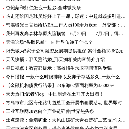
杏鲍菇和虾仁怎么一起炒-全球微头条
临走还给国足球员好好上了一课，球迷：中超就该多引进这样的外援
韩媒曝光日官员给IAEA工作人员100余万欧元，外交部：日政府有责任作出解释 环球热文
我州再发高森林草原火险预警，6月29日——7月2日，得荣县为黄色预警区域
天津这场“头脑风暴”，向世界传递了什么？
阳光城为5家子公司融资及展期提供担保 累计金额18.6亿元
天天快播：邢天溯结婚_邢天溯相关内容简介介绍
每日视点！教育部提示：高校招生录取期间谨防受骗
今日播报!一般什么时候排卵以及卵子存活多久_一般什么时候排卵
【金融机构债发行结果】23东海02票面利率为3.6000%
天天热门:记者Vlog丨中国制造在土耳其火出圈！
青岛市市北区海伦路街道总工会开展书画展活动 世界即时
工业互联网加速向全产业链延伸|世界热头条
焦点速读：金瑞矿业：大风山锶矿天青石选矿工艺技术取得重大进展
天津市河东区税务局：税企座谈优服务 齐心协力谋发展 全球微头条