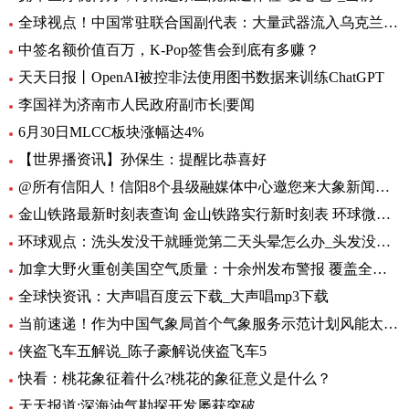
全球视点！中国常驻联合国副代表：大量武器流入乌克兰 外溢影响和扩散风险与日俱增
中签名额价值百万，K-Pop签售会到底有多赚？
天天日报丨OpenAI被控非法使用图书数据来训练ChatGPT
李国祥为济南市人民政府副市长|要闻
6月30日MLCC板块涨幅达4%
【世界播资讯】孙保生：提醒比恭喜好
@所有信阳人！信阳8个县级融媒体中心邀您来大象新闻，一起争做“山水茶都，红色信阳”推荐官
金山铁路最新时刻表查询 金山铁路实行新时刻表 环球微头条
环球观点：洗头发没干就睡觉第二天头晕怎么办_头发没吹干睡觉头疼怎么办
加拿大野火重创美国空气质量：十余州发布警报 覆盖全美1/3人口-焦点热闻
全球快资讯：大声唱百度云下载_大声唱mp3下载
当前速递！作为中国气象局首个气象服务示范计划风能太阳能发电精细化气象服务示范计划7月1日启动
侠盗飞车五解说_陈子豪解说侠盗飞车5
快看：桃花象征着什么?桃花的象征意义是什么？
天天报道:深海油气勘探开发屡获突破