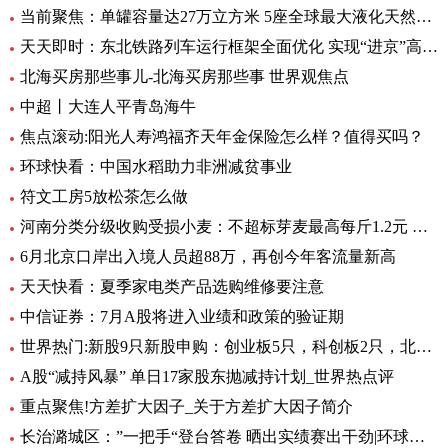
当前聚焦：单罐容量达27万立方米 5座全球最大液化天然气储罐主体结构完工
天天即时：东北铁路列车运行框架全面优化 实现“进京”高铁“公交化”
北海买房那些事儿-北海买房那些事 世界观焦点
中超丨大连人平青岛海牛
焦点滚动:阳光人寿鸿福齐天年金保险怎么样？值得买吗？
环球快看：中国水稻助力非洲减贫事业
符文工房5放松茶怎么做
河南分类分级收购受损小麦：不超标芽麦最高每斤1.2元 全球最资讯
6月北京口岸出入境人员超88万，再创今年客流量新高
天天快看：夏季家电类产品选购维修要注意
中信证券：7月A股将进入业绩和政策的验证期
世界热门:新股9只新股申购：创业板5只，科创板2只，北交所2只
A股“减持风暴” 单日17家股东抛减持计划_世界热点评
重点聚焦!方差扩大因子_关于方差扩大因子简介
长治潞城区：”一把手“登台答卷 晒出实绩赛出干劲|环球视点