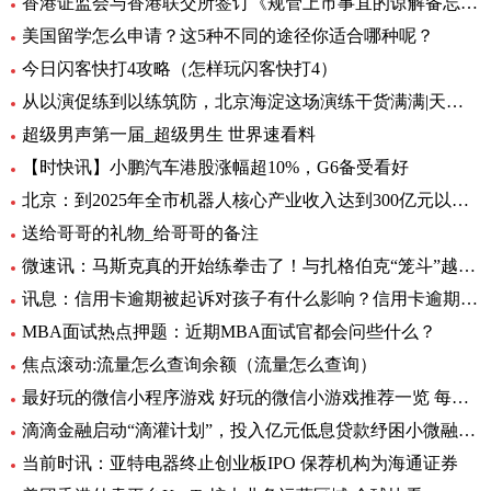
香港证监会与香港联交所签订《规管上市事宜的谅解备忘录》第二份补充文件 天天日报
美国留学怎么申请？这5种不同的途径你适合哪种呢？
今日闪客快打4攻略（怎样玩闪客快打4）
从以演促练到以练筑防，北京海淀这场演练干货满满|天天实时
超级男声第一届_超级男生 世界速看料
【时快讯】小鹏汽车港股涨幅超10%，G6备受看好
北京：到2025年全市机器人核心产业收入达到300亿元以上-全球新消息
送给哥哥的礼物_给哥哥的备注
微速讯：马斯克真的开始练拳击了！与扎格伯克“笼斗”越来越真
讯息：信用卡逾期被起诉对孩子有什么影响？信用卡逾期后被起诉会坐牢吗？|当前关注
MBA面试热点押题：近期MBA面试官都会问些什么？
焦点滚动:流量怎么查询余额（流量怎么查询）
最好玩的微信小程序游戏 好玩的微信小游戏推荐一览 每日观点
滴滴金融启动“滴灌计划”，投入亿元低息贷款纾困小微融资难
当前时讯：亚特电器终止创业板IPO 保荐机构为海通证券