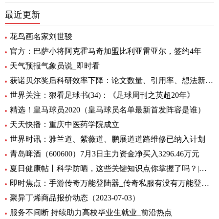
最近更新
花鸟画名家刘世骏
官方：巴萨小将阿克霍马奇加盟比利亚雷亚尔，签约4年
天气预报气象员说_即时看
获诺贝尔奖后科研效率下降：论文数量、引用率、想法新颖程度都下降_世界实时
世界关注：狠看足球书(34)：《足球周刊之英超20年》
精选！皇马球员2020（皇马球员名单最新首发阵容是谁）
天天快播：重庆中医药学院成立
世界时讯：雅兰道、紫薇道、鹏展道道路维修已纳入计划
青岛啤酒（600600）7月3日主力资金净买入3296.46万元
夏日健康帖丨科学防晒，这些关键知识点你掌握了吗？|世界观察
即时焦点：手游传奇万能登陆器_传奇私服有没有万能登录器
聚异丁烯商品报价动态（2023-07-03）
服务不间断 持续助力高校毕业生就业_前沿热点