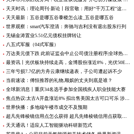
天天时讯：理论周刊·新论丨段官敬：用好“千万工程”这个乡村振兴“金钥匙”
天天最新：五谷是哪五谷黍稷怎么读_五谷是哪五谷
世界观察：smart汽车澄清：奔驰与吉利没有退出股东行列
无锡金涛置业5.51亿元债权挂牌转让
八五式军服（04式军服）
万达美元债下跌 此前证监会中止公司债注册程序|全球热资讯
最资讯丨光伏板块持续走高，金博股份涨近8%，光伏50ETF（516880）6月8日来累计反弹近10%丨ETF观察
三年亏损7.7亿的方舟云康继续递表，子公司遭起诉不少
当前速读：傅恒推荐的礼物,顺嫔的丈夫到底是谁？
全球新消息丨重庆34名选手参加全国残疾人职业技能大赛
焦点热议:太古A开盘涨近8% 拟出售美国太古可口可乐 涉资304亿港元
世界快播：多地端午楼市成交不及预期
超凡先锋棱镜信用点怎么获得 超凡先锋棱镜信用点获取方式一览 全球快资讯
天天通讯！适应人工智能驱动科研新范式