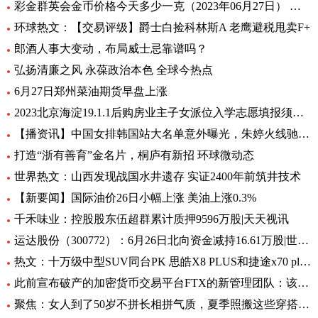
彩金群英会金币价格今天多少一克（2023年06月27日） 最新
环球热文：【交易评级】爵士白捡科林斯A 老鹰避税甩卖F+
郎酒人事大变动，布局威士忌靠谱吗？
弘扬清廉之风 永葆政治本色 全球今热点
6月27日郑州菜油期货早盘上涨
2023北京海淀19.1.1后购房业主子女派位入学志愿填报须知_今日热门
【播资讯】中国女排韩国站大名单意外曝光，朱婷火线驰援悬念揭晓，球迷沸腾
打造“浙有善育”金名片，桐庐有新招 环球微动态
世界热文：山西发现战国水井遗存 实证2400年前筑井技术
【新要闻】国际油价26日小幅上涨 美油上涨0.3%
千禾味业：控股股东伍超群累计质押9596万股|天天视讯
运达股份（300772）：6月26日北向资金减持16.61万股|世界焦点
热文：十万级中型SUV同台PK 思皓X8 PLUS和捷途x70 plus怎么
此前宣布破产的加密货币交易平台FTX的新管理团队：该公司已经恢复了70亿美元的流动性资产 世界报道
聚焦：女人到了50岁不拼长相拼气质，夏季照搬这些穿搭，高级又耐看