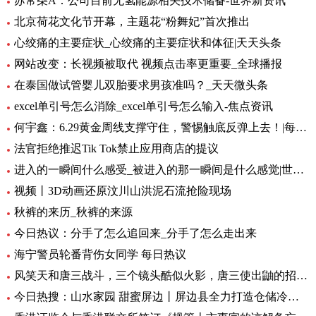
苏常柴A：公司目前无氢能源相关技术储备-世界新资讯
北京荷花文化节开幕，主题花“粉舞妃”首次推出
心绞痛的主要症状_心绞痛的主要症状和体征|天天头条
网站改变：长视频被取代 视频点击率更重要_全球播报
在泰国做试管婴儿双胎要求男孩准吗？_天天微头条
excel单引号怎么消除_excel单引号怎么输入-焦点资讯
何宇鑫：6.29黄金周线支撑守住，警惕触底反弹上去！|每日短讯
法官拒绝推迟Tik Tok禁止应用商店的提议
进入的一瞬间什么感受_被进入的那一瞬间是什么感觉|世界快播报
视频丨3D动画还原汶川山洪泥石流抢险现场
秋裤的来历_秋裤的来源
今日热议：分手了怎么追回来_分手了怎么走出来
海宁警员轮番背伤女同学 每日热议
风笑天和唐三战斗，三个镜头酷似火影，唐三使出鼬的招牌动作 速看料
今日热搜：山水家园 甜蜜屏边丨屏边县全力打造仓储冷链保障“云品”出滇