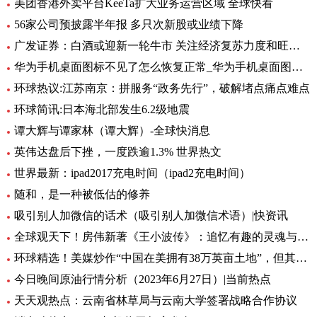
美团香港外卖平台KeeTa扩大业务运营区域 全球快看
56家公司预披露半年报 多只次新股或业绩下降
广发证券：白酒或迎新一轮牛市 关注经济复苏力度和旺季动销
华为手机桌面图标不见了怎么恢复正常_华为手机桌面图标不见了怎么办
环球热议:江苏南京：拼服务“政务先行”，破解堵点痛点难点
环球简讯:日本海北部发生6.2级地震
谭大辉与谭家林（谭大辉）-全球快消息
英伟达盘后下挫，一度跌逾1.3% 世界热文
世界最新：ipad2017充电时间（ipad2充电时间）
随和，是一种被低估的修养
吸引别人加微信的话术（吸引别人加微信术语）|快资讯
全球观天下！房伟新著《王小波传》：追忆有趣的灵魂与思想的炬火
环球精选！美媒炒作“中国在美拥有38万英亩土地”，但其中数据真相了......
今日晚间原油行情分析（2023年6月27日）|当前热点
天天观热点：云南省林草局与云南大学签署战略合作协议