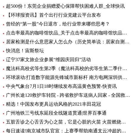
超500份！东莞企业捐赠爱心保障帮扶困难人群_全球快讯
【环球报资讯】首个出行行业党建云平台发布
曾经的“第一股”今日退市，给行业带来哪些思考？
点击率最高的咖啡馆饮品_关于点击率最高的咖啡馆饮品介绍
居家检测是什么意思家人怎么办（历史简单说：居家自测阳性怎么办专家解答） 全球快资讯
快消息！宙斯祭坛
辽宁37家文旅企业参展“维园庆回归”活动
魔法科高校劣等生第2季（魔法科高校的劣等生第二季什么时候出）_环球热头条
环球滚动:打造数字能源先锋城市新标杆 南方电网深圳供电局主题展厅亮相数能展
中央气象台7月1日18时继续发布高温黄色预警-快资讯
广州长途120救护车转院 - 跨省救护车送病人回家 - 全国救护团队_快资讯
精选！中国发布更具运动风格的2021丰田花冠
广州地铁三号线东延段全线隧道贯通|世界百事通
五脏舌诊之心舌舌为心之苗，它是心脏的火苗 火苗燃烧的时候，你会发
每日速读!南京城市队官宣：上赛季帮助南通支云冲超的特拉奥雷加盟