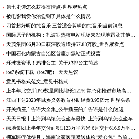
第七史诗怎么获得友情点-世界观热点
被电影我爱你治愈到了具体是什么情况
四首超好听的纯音乐 三首适合剪辑的纯音乐|当前消息
国际原子能机构：扎波罗热核电站现场未发现地雷及其他爆炸物
天茂集团06月30日获深股通增持57.88万股_世界聚看点
中国石化内蒙古自治区首座加氢站正式投营
环球微资讯！鸡排公主_关于鸡排公主简述
ios7系统下载（ios7吧） 天天热议
意见书格式范文_意见书格式
上半年北交所IPO数量同比增长121% 常态化推进市场高质量扩容 要闻
江西下达2023年城乡义务教育补助经费3.95亿元 世界头条
开关插座广告语大全集_公牛插座的广告语是什么|速递
天天日报丨上海到乌镇怎么坐车最快_上海到乌镇怎么坐车
绿地集团上半年交付面积1123万平方米 6月交付616.9万平方米-环球观热点
拥军医疗优待月，海南这家医院赠送体检“爱心包”_当前头条