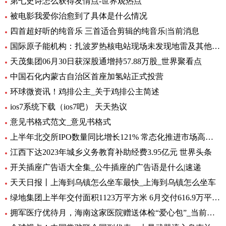
第七史诗怎么获得友情点-世界观热点
被电影我爱你治愈到了具体是什么情况
四首超好听的纯音乐 三首适合剪辑的纯音乐|当前消息
国际原子能机构：扎波罗热核电站现场未发现地雷及其他爆炸物
天茂集团06月30日获深股通增持57.88万股_世界聚看点
中国石化内蒙古自治区首座加氢站正式投营
环球微资讯！鸡排公主_关于鸡排公主简述
ios7系统下载（ios7吧） 天天热议
意见书格式范文_意见书格式
上半年北交所IPO数量同比增长121% 常态化推进市场高质量扩容 要闻
江西下达2023年城乡义务教育补助经费3.95亿元 世界头条
开关插座广告语大全集_公牛插座的广告语是什么|速递
天天日报丨上海到乌镇怎么坐车最快_上海到乌镇怎么坐车
绿地集团上半年交付面积1123万平方米 6月交付616.9万平方米-环球观热点
拥军医疗优待月，海南这家医院赠送体检“爱心包”_当前头条