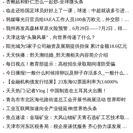
杏鲍菇和虾仁怎么一起炒-全球微头条
临走还给国足球员好好上了一课，球迷：中超就该多引进这样的外援
韩媒曝光日官员给IAEA工作人员100余万欧元，外交部：日政府有责任作出解释 环球热文
我州再发高森林草原火险预警，6月29日——7月2日，得荣县为黄色预警区域
天津这场“头脑风暴”，向世界传递了什么？
阳光城为5家子公司融资及展期提供担保 累计金额18.6亿元
天天快播：邢天溯结婚_邢天溯相关内容简介介绍
每日视点！教育部提示：高校招生录取期间谨防受骗
今日播报!一般什么时候排卵以及卵子存活多久_一般什么时候排卵
【金融机构债发行结果】23东海02票面利率为3.6000%
天天热门:记者Vlog丨中国制造在土耳其火出圈！
青岛市市北区海伦路街道总工会开展书画展活动 世界即时
工业互联网加速向全产业链延伸|世界热头条
焦点速读：金瑞矿业：大风山锶矿天青石选矿工艺技术取得重大进展
天津市河东区税务局：税企座谈优服务 齐心协力谋发展 全球微头条