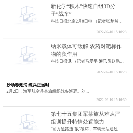
新化学“积木”快速自组3D分
子“战车”
科技日报北京2月8日电 （记者张梦然）据...
2022-02-10 15:16:28
纳米载体可缓解 农药对靶标作
物的负作用
科技日报讯 （记者马爱平 通讯员赵鹏跃...
2022-02-10 15:16:28
沙场春潮涌 练兵正当时
2月2日，海军航空兵某旅组织战备巡逻。刘...
2022-02-10 15:16:30
第七十五集团军某旅从难从严
组训提升特情处置能力
“前方道路遭‘敌’破坏，车辆无法通过。...