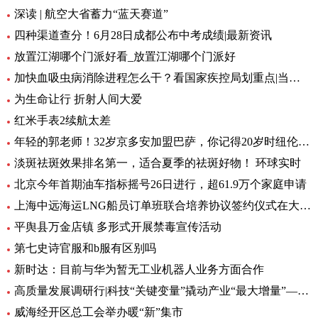
深读 | 航空大省蓄力“蓝天赛道”
四种渠道查分！6月28日成都公布中考成绩|最新资讯
放置江湖哪个门派好看_放置江湖哪个门派好
加快血吸虫病消除进程怎么干？看国家疾控局划重点|当前视点
为生命让行 折射人间大爱
红米手表2续航太差
年轻的郭老师！32岁京多安加盟巴萨，你记得20岁时纽伦堡的他吗？
淡斑祛斑效果排名第一，适合夏季的祛斑好物！ 环球实时
北京今年首期油车指标摇号26日进行，超61.9万个家庭申请
上海中远海运LNG船员订单班联合培养协议签约仪式在大连海大举行|天天微资讯
平舆县万金店镇 多形式开展禁毒宣传活动
第七史诗官服和b服有区别吗
新时达：目前与华为暂无工业机器人业务方面合作
高质量发展调研行|科技“关键变量”撬动产业“最大增量”——三亚崖州湾科技城建设观察
威海经开区总工会举办暖“新”集市