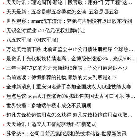
天天时讯：理论周刊·新论丨段官敬：用好“千万工程”这个乡村振兴“金钥匙”
天天最新：五谷是哪五谷黍稷怎么读_五谷是哪五谷
世界观察：smart汽车澄清：奔驰与吉利没有退出股东行列
无锡金涛置业5.51亿元债权挂牌转让
八五式军服（04式军服）
万达美元债下跌 此前证监会中止公司债注册程序|全球热资讯
最资讯丨光伏板块持续走高，金博股份涨近8%，光伏50ETF（516880）6月8日来累计反弹近10%丨ETF观察
三年亏损7.7亿的方舟云康继续递表，子公司遭起诉不少
当前速读：傅恒推荐的礼物,顺嫔的丈夫到底是谁？
全球新消息丨重庆34名选手参加全国残疾人职业技能大赛
焦点热议:太古A开盘涨近8% 拟出售美国太古可口可乐 涉资304亿港元
世界快播：多地端午楼市成交不及预期
超凡先锋棱镜信用点怎么获得 超凡先锋棱镜信用点获取方式一览 全球快资讯
天天通讯！适应人工智能驱动科研新范式
苏常柴A：公司目前无氢能源相关技术储备-世界新资讯