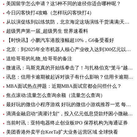
美国留学怎么申请？这5种不同的途径你适合哪种呢？
今日闪客快打4攻略（怎样玩闪客快打4）
从以演促练到以练筑防，北京海淀这场演练干货满满|天天实时
超级男声第一届_超级男生 世界速看料
【时快讯】小鹏汽车港股涨幅超10%，G6备受看好
北京：到2025年全市机器人核心产业收入达到300亿元以上-全球新消息
送给哥哥的礼物_给哥哥的备注
微速讯：马斯克真的开始练拳击了！与扎格伯克“笼斗”越来越真
讯息：信用卡逾期被起诉对孩子有什么影响？信用卡逾期后被起诉会坐牢吗？|当前关注
MBA面试热点押题：近期MBA面试官都会问些什么？
焦点滚动:流量怎么查询余额（流量怎么查询）
最好玩的微信小程序游戏 好玩的微信小游戏推荐一览 每日观点
滴滴金融启动“滴灌计划”，投入亿元低息贷款纾困小微融资难
当前时讯：亚特电器终止创业板IPO 保荐机构为海通证券
美团香港外卖平台KeeTa扩大业务运营区域 全球快看