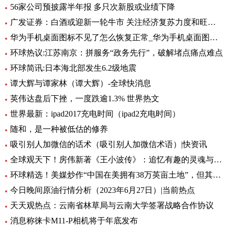
56家公司预披露半年报 多只次新股或业绩下降
广发证券：白酒或迎新一轮牛市 关注经济复苏力度和旺季动销
华为手机桌面图标不见了怎么恢复正常_华为手机桌面图标不见了怎么办
环球热议:江苏南京：拼服务“政务先行”，破解堵点痛点难点
环球简讯:日本海北部发生6.2级地震
谭大辉与谭家林（谭大辉）-全球快消息
英伟达盘后下挫，一度跌逾1.3% 世界热文
世界最新：ipad2017充电时间（ipad2充电时间）
随和，是一种被低估的修养
吸引别人加微信的话术（吸引别人加微信术语）|快资讯
全球观天下！房伟新著《王小波传》：追忆有趣的灵魂与思想的炬火
环球精选！美媒炒作“中国在美拥有38万英亩土地”，但其中数据真相了......
今日晚间原油行情分析（2023年6月27日）|当前热点
天天观热点：云南省林草局与云南大学签署战略合作协议
消息称徕卡M11-P相机将于年底发布