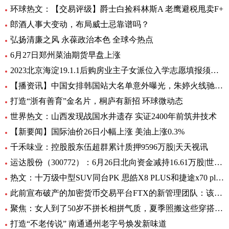
环球热文：【交易评级】爵士白捡科林斯A 老鹰避税甩卖F+
郎酒人事大变动，布局威士忌靠谱吗？
弘扬清廉之风 永葆政治本色 全球今热点
6月27日郑州菜油期货早盘上涨
2023北京海淀19.1.1后购房业主子女派位入学志愿填报须知_今日热门
【播资讯】中国女排韩国站大名单意外曝光，朱婷火线驰援悬念揭晓，球迷沸腾
打造“浙有善育”金名片，桐庐有新招 环球微动态
世界热文：山西发现战国水井遗存 实证2400年前筑井技术
【新要闻】国际油价26日小幅上涨 美油上涨0.3%
千禾味业：控股股东伍超群累计质押9596万股|天天视讯
运达股份（300772）：6月26日北向资金减持16.61万股|世界焦点
热文：十万级中型SUV同台PK 思皓X8 PLUS和捷途x70 plus怎么
此前宣布破产的加密货币交易平台FTX的新管理团队：该公司已经恢复了70亿美元的流动性资产 世界报道
聚焦：女人到了50岁不拼长相拼气质，夏季照搬这些穿搭，高级又耐看
打造“不老传说” 南通通州老字号焕发新味道