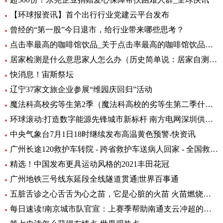
【环球报资讯】首个出行行业党建云平台发布
曾经的“第一股”今日退市，给行业带来哪些思考？
点击率最高的咖啡馆饮品_关于点击率最高的咖啡馆饮品介绍
居家检测是什么意思家人怎么办（历史简单说：居家自测阳性怎么办专家解答） 全球快资讯
快消息！宙斯祭坛
辽宁37家文旅企业参展“维园庆回归”活动
魔法科高校劣等生第2季（魔法科高校的劣等生第二季什么时候出）_环球热头条
环球滚动:打造数字能源先锋城市新标杆 南方电网深圳供电局主题展厅亮相数能展
中央气象台7月1日18时继续发布高温黄色预警-快资讯
广州长途120救护车转院 - 跨省救护车送病人回家 - 全国救护团队_快资讯
精选！中国发布更具运动风格的2021丰田花冠
广州地铁三号线东延段全线隧道贯通|世界百事通
五脏舌诊之心舌舌为心之苗，它是心脏的火苗 火苗燃烧的时候，你会发
每日速读!南京城市队官宣：上赛季帮助南通支云冲超的特拉奥雷加盟