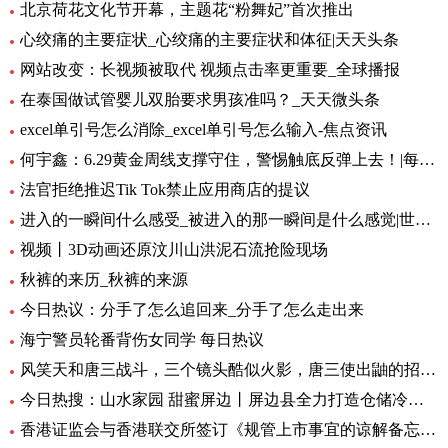
北京荷花文化节开幕，主题花“粉舞妃”首次推出
心绞痛的主要症状_心绞痛的主要症状和体征|天天头条
网站改变：长视频被取代 视频点击率更重要_全球播报
在泰国做试管婴儿双胎要求男孩准吗？_天天微头条
excel单引号怎么消除_excel单引号怎么输入-焦点资讯
何宇鑫：6.29黄金周线支撑守住，警惕触底反弹上去！|每日短讯
法官拒绝推迟Tik Tok禁止应用商店的提议
进入的一瞬间什么感受_被进入的那一瞬间是什么感觉|世界快播报
视频丨3D动画还原汶川山洪泥石流抢险现场
秋裤的来历_秋裤的来源
今日热议：分手了怎么追回来_分手了怎么走出来
海宁警员轮番背伤女同学 每日热议
风笑天和唐三战斗，三个镜头酷似火影，唐三使出鼬的招牌动作 速看料
今日热搜：山水家园 甜蜜屏边丨屏边县全力打造仓储冷链保障“云品”出滇
香港证监会与香港联交所签订《规管上市事宜的谅解备忘录》第二份补充文件 天天日报