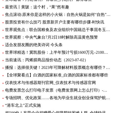
最资讯丨黄陂：这个村，“果”然有趣
焦点滚动:原来你是这样的小火锅：自热火锅是如何“自热”的？
股票投资有什么技巧 股票新开户主要有哪些步骤-时快讯
世界观焦点：联合国粮食及农业组织中国籍总干事屈冬玉2日在新任总干事选举中成功胜选连任
世界观察：中央气象台7月2日18时解除高温黄色预警
适合发朋友圈的绝美诗词 今头条
世界球精选！冀凯股份：上半年预计亏损1600万元–2100万元
当前速讯：丙烯腈商品报价动态（2023-07-02）
播报：选择很关键！2023年可降解材料股票概念有哪些？（7月2日）
【全球聚看点】白酒的囯家标准_白酒的国家标准都有哪些
仪表技术与传感器期刊官网_仪表技术与传感器官网
电费发票怎么打印电子发票（电费发票网上怎么打印）-环球报资讯
专场招聘、优化政策……各地为毕业生就业创业保驾护航 环球观天下
“港车北上”正式实施
超500份！东莞企业捐赠爱心保障帮扶困难人群_全球快讯