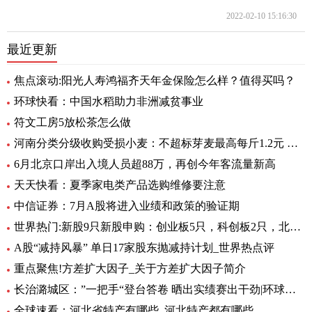
2022-02-10 15:16:30
最近更新
焦点滚动:阳光人寿鸿福齐天年金保险怎么样？值得买吗？
环球快看：中国水稻助力非洲减贫事业
符文工房5放松茶怎么做
河南分类分级收购受损小麦：不超标芽麦最高每斤1.2元 全球最资讯
6月北京口岸出入境人员超88万，再创今年客流量新高
天天快看：夏季家电类产品选购维修要注意
中信证券：7月A股将进入业绩和政策的验证期
世界热门:新股9只新股申购：创业板5只，科创板2只，北交所2只
A股“减持风暴” 单日17家股东抛减持计划_世界热点评
重点聚焦!方差扩大因子_关于方差扩大因子简介
长治潞城区：”一把手“登台答卷 晒出实绩赛出干劲|环球视点
全球速看：河北省特产有哪些_河北特产都有哪些