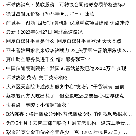
环球热消息：英联股份：可转换公司债券交易价格连续2个交易日内收盘价格涨幅偏离值累计超过30%
徐世昌银元价格（2023年06月27日）|速读
商城县：创新“四员”服务机制 保障重点项目建设 焦点速读
最新！2023年6月27日 河北高速路况
网易自媒体平台是什么_网易自媒体平台登录 天天亮点
羽生善治用象棋来锻炼决断力DS_关于羽生善治用象棋来锻炼决断力DS介绍
萧山助企服务员进千企 精准服务强三业
中国信通院副院长：我国5G基站总数已达284.4万个 实现“县县通5G”_热消息
环球热议:柴涛_关于柴涛概略
大兴区天宫院街道政务服务中心“微培训”干货满满_当前快看
荔枝被南方人吃出花了，但空腹吃还是要当心-世界视点
快看点丨夷陵：小镇穿“新衣”
B站陈睿：将用播放分钟数替代播放次数 消弭视频数据水分|通讯
为期5个月！云南三部门联合开展养老机构、建筑工地食堂食品安全专项检查 天天热讯
彩金群英会金币价格今天多少一克（2023年06月27日） 最新