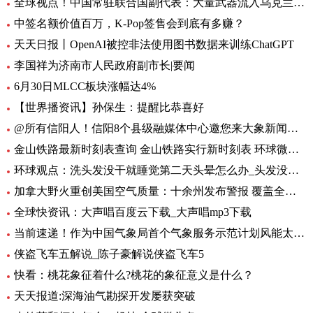
全球视点！中国常驻联合国副代表：大量武器流入乌克兰 外溢影响和扩散风险与日俱增
中签名额价值百万，K-Pop签售会到底有多赚？
天天日报丨OpenAI被控非法使用图书数据来训练ChatGPT
李国祥为济南市人民政府副市长|要闻
6月30日MLCC板块涨幅达4%
【世界播资讯】孙保生：提醒比恭喜好
@所有信阳人！信阳8个县级融媒体中心邀您来大象新闻，一起争做“山水茶都，红色信阳”推荐官
金山铁路最新时刻表查询 金山铁路实行新时刻表 环球微头条
环球观点：洗头发没干就睡觉第二天头晕怎么办_头发没吹干睡觉头疼怎么办
加拿大野火重创美国空气质量：十余州发布警报 覆盖全美1/3人口-焦点热闻
全球快资讯：大声唱百度云下载_大声唱mp3下载
当前速递！作为中国气象局首个气象服务示范计划风能太阳能发电精细化气象服务示范计划7月1日启动
侠盗飞车五解说_陈子豪解说侠盗飞车5
快看：桃花象征着什么?桃花的象征意义是什么？
天天报道:深海油气勘探开发屡获突破