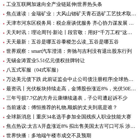
工业互联网加速向全产业链延伸|世界热头条
焦点速读：金瑞矿业：大风山锶矿天青石选矿工艺技术取得重大进展
天津市河东区税务局：税企座谈优服务 齐心协力谋发展 全球微头条
天天时讯：理论周刊·新论丨段官敬：用好“千万工程”这个乡村振兴“金钥匙”
天天最新：五谷是哪五谷黍稷怎么读_五谷是哪五谷
世界观察：smart汽车澄清：奔驰与吉利没有退出股东行列
无锡金涛置业5.51亿元债权挂牌转让
八五式军服（04式军服）
万达美元债下跌 此前证监会中止公司债注册程序|全球热资讯
最资讯丨光伏板块持续走高，金博股份涨近8%，光伏50ETF（516880）6月8日来累计反弹近10%丨ETF观察
三年亏损7.7亿的方舟云康继续递表，子公司遭起诉不少
当前速读：傅恒推荐的礼物,顺嫔的丈夫到底是谁？
全球新消息丨重庆34名选手参加全国残疾人职业技能大赛
焦点热议:太古A开盘涨近8% 拟出售美国太古可口可乐 涉资304亿港元
世界快播：多地端午楼市成交不及预期