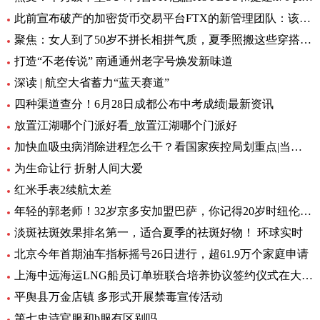
此前宣布破产的加密货币交易平台FTX的新管理团队：该公司已经恢复了70亿美元的流动性资产 世界报道
聚焦：女人到了50岁不拼长相拼气质，夏季照搬这些穿搭，高级又耐看
打造“不老传说” 南通通州老字号焕发新味道
深读 | 航空大省蓄力“蓝天赛道”
四种渠道查分！6月28日成都公布中考成绩|最新资讯
放置江湖哪个门派好看_放置江湖哪个门派好
加快血吸虫病消除进程怎么干？看国家疾控局划重点|当前视点
为生命让行 折射人间大爱
红米手表2续航太差
年轻的郭老师！32岁京多安加盟巴萨，你记得20岁时纽伦堡的他吗？
淡斑祛斑效果排名第一，适合夏季的祛斑好物！ 环球实时
北京今年首期油车指标摇号26日进行，超61.9万个家庭申请
上海中远海运LNG船员订单班联合培养协议签约仪式在大连海大举行|天天微资讯
平舆县万金店镇 多形式开展禁毒宣传活动
第七史诗官服和b服有区别吗