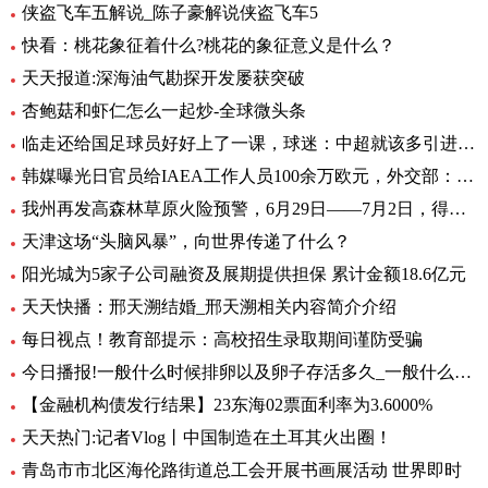
侠盗飞车五解说_陈子豪解说侠盗飞车5
快看：桃花象征着什么?桃花的象征意义是什么？
天天报道:深海油气勘探开发屡获突破
杏鲍菇和虾仁怎么一起炒-全球微头条
临走还给国足球员好好上了一课，球迷：中超就该多引进这样的外援
韩媒曝光日官员给IAEA工作人员100余万欧元，外交部：日政府有责任作出解释 环球热文
我州再发高森林草原火险预警，6月29日——7月2日，得荣县为黄色预警区域
天津这场“头脑风暴”，向世界传递了什么？
阳光城为5家子公司融资及展期提供担保 累计金额18.6亿元
天天快播：邢天溯结婚_邢天溯相关内容简介介绍
每日视点！教育部提示：高校招生录取期间谨防受骗
今日播报!一般什么时候排卵以及卵子存活多久_一般什么时候排卵
【金融机构债发行结果】23东海02票面利率为3.6000%
天天热门:记者Vlog丨中国制造在土耳其火出圈！
青岛市市北区海伦路街道总工会开展书画展活动 世界即时