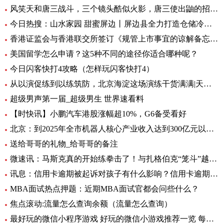
风笑天和唐三战斗，三个镜头酷似火影，唐三使出鼬的招牌动作 速看料
今日热搜：山水家园 甜蜜屏边丨屏边县全力打造仓储冷链保障“云品”出滇
香港证监会与香港联交所签订《规管上市事宜的谅解备忘录》第二份补充文件 天天日报
美国留学怎么申请？这5种不同的途径你适合哪种呢？
今日闪客快打4攻略（怎样玩闪客快打4）
从以演促练到以练筑防，北京海淀这场演练干货满满|天天实时
超级男声第一届_超级男生 世界速看料
【时快讯】小鹏汽车港股涨幅超10%，G6备受看好
北京：到2025年全市机器人核心产业收入达到300亿元以上-全球新消息
送给哥哥的礼物_给哥哥的备注
微速讯：马斯克真的开始练拳击了！与扎格伯克“笼斗”越来越真
讯息：信用卡逾期被起诉对孩子有什么影响？信用卡逾期后被起诉会坐牢吗？|当前关注
MBA面试热点押题：近期MBA面试官都会问些什么？
焦点滚动:流量怎么查询余额（流量怎么查询）
最好玩的微信小程序游戏 好玩的微信小游戏推荐一览 每日观点