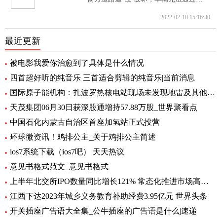
2022-02-10 15:16:30
最近更新
被电影我爱你治愈到了具体是什么情况
四首超好听的纯音乐 三首适合剪辑的纯音乐|当前消息
国际原子能机构：扎波罗热核电站现场未发现地雷及其他爆炸物
天茂集团06月30日获深股通增持57.88万股_世界聚看点
中国石化内蒙古自治区首座加氢站正式投营
环球微资讯！鸡排公主_关于鸡排公主简述
ios7系统下载（ios7吧） 天天热议
意见书格式范文_意见书格式
上半年北交所IPO数量同比增长121% 常态化推进市场高质量扩容 要闻
江西下达2023年城乡义务教育补助经费3.95亿元 世界头条
开关插座广告语大全集_公牛插座的广告语是什么|速递