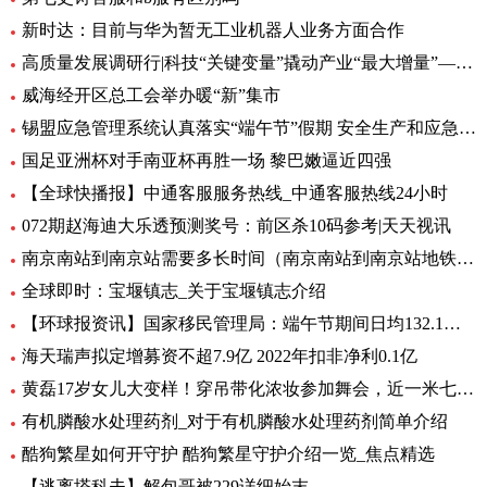
新时达：目前与华为暂无工业机器人业务方面合作
高质量发展调研行|科技“关键变量”撬动产业“最大增量”——三亚崖州湾科技城建设观察
威海经开区总工会举办暖“新”集市
锡盟应急管理系统认真落实“端午节”假期 安全生产和应急值守工作
​国足亚洲杯对手南亚杯再胜一场 黎巴嫩逼近四强
【全球快播报】中通客服服务热线_中通客服热线24小时
072期赵海迪大乐透预测奖号：前区杀10码参考|天天视讯
南京南站到南京站需要多长时间（南京南站到南京站地铁多长时间）
全球即时：宝堰镇志_关于宝堰镇志介绍
【环球报资讯】国家移民管理局：端午节期间日均132.1万人次出入境
海天瑞声拟定增募资不超7.9亿 2022年扣非净利0.1亿
黄磊17岁女儿大变样！穿吊带化浓妆参加舞会，近一米七名媛范足 全球滚动
有机膦酸水处理药剂_对于有机膦酸水处理药剂简单介绍
酷狗繁星如何开守护 酷狗繁星守护介绍一览_焦点精选
【逃离塔科夫】解包哥被229详细始末