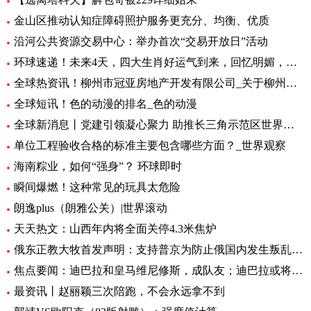
金山区推动认知症障碍照护服务更充分、均衡、优质
沿河公共资源交易中心：举办首次“交易开放日”活动
环球速递！未来4天，四大生肖好运气到来，回忆明媚，有贵人指点
全球热资讯！柳州市冠亚房地产开发有限公司_关于柳州市冠亚房地产开发有限公司概略
全球短讯！色的动漫的排名_色的动漫
全球新消息丨党建引领凝心聚力 助推长三角示范区世界级高端纺织产业创新集群拔节生长
单位工程验收合格的标准主要包含哪些方面？_世界观察
海南粽业，如何“强身”？ 环球即时
瞬间爆燃！这种常见的玩具太危险
朗逸plus（朗雅公关）|世界滚动
天天热文：山西年内将全面关停4.3米焦炉
俄东正教大牧首发声明：支持普京为防止俄国内发生叛乱所作努力
焦点要闻：迪巴拉和皇马维尼修斯，成队友；迪巴拉或将和罗马小扎，成对手
最资讯丨赵丽颖三次陪跑，不会永远拿不到