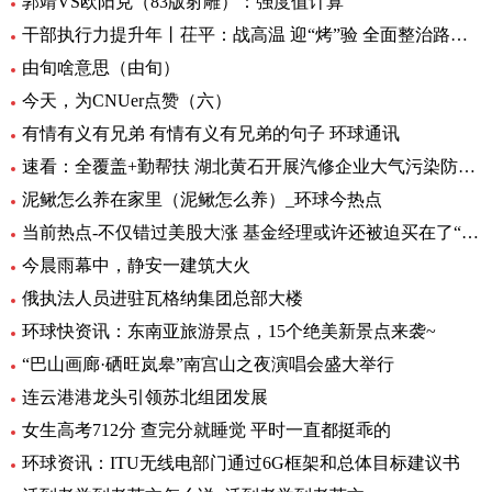
郭靖VS欧阳克（83版射雕）：强度值计算
干部执行力提升年丨茌平：战高温 迎“烤”验 全面整治路域环境|全球球精选
由旬啥意思（由旬）
今天，为CNUer点赞（六）
有情有义有兄弟 有情有义有兄弟的句子 环球通讯
速看：全覆盖+勤帮扶 湖北黄石开展汽修企业大气污染防治专项检查
泥鳅怎么养在家里（泥鳅怎么养）_环球今热点
当前热点-不仅错过美股大涨 基金经理或许还被迫买在了“山顶”
今晨雨幕中，静安一建筑大火
俄执法人员进驻瓦格纳集团总部大楼
环球快资讯：东南亚旅游景点，15个绝美新景点来袭~
“巴山画廊·硒旺岚皋”南宫山之夜演唱会盛大举行
连云港港龙头引领苏北组团发展
女生高考712分 查完分就睡觉 平时一直都挺乖的
环球资讯：ITU无线电部门通过6G框架和总体目标建议书