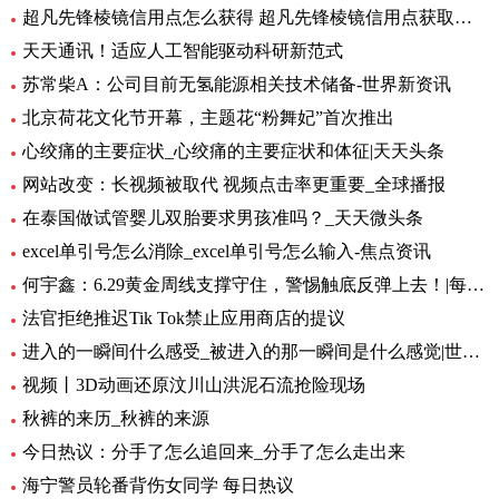
超凡先锋棱镜信用点怎么获得 超凡先锋棱镜信用点获取方式一览 全球快资讯
天天通讯！适应人工智能驱动科研新范式
苏常柴A：公司目前无氢能源相关技术储备-世界新资讯
北京荷花文化节开幕，主题花“粉舞妃”首次推出
心绞痛的主要症状_心绞痛的主要症状和体征|天天头条
网站改变：长视频被取代 视频点击率更重要_全球播报
在泰国做试管婴儿双胎要求男孩准吗？_天天微头条
excel单引号怎么消除_excel单引号怎么输入-焦点资讯
何宇鑫：6.29黄金周线支撑守住，警惕触底反弹上去！|每日短讯
法官拒绝推迟Tik Tok禁止应用商店的提议
进入的一瞬间什么感受_被进入的那一瞬间是什么感觉|世界快播报
视频丨3D动画还原汶川山洪泥石流抢险现场
秋裤的来历_秋裤的来源
今日热议：分手了怎么追回来_分手了怎么走出来
海宁警员轮番背伤女同学 每日热议