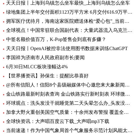
天天日报丨上海到乌镇怎么坐车最快_上海到乌镇怎么坐车
绿地集团上半年交付面积1123万平方米 6月交付616.9万平方米-环球观热点
拥军医疗优待月，海南这家医院赠送体检“爱心包”_当前头条
全球视点！中国常驻联合国副代表：大量武器流入乌克兰 外溢影响和扩散风险与日俱增
中签名额价值百万，K-Pop签售会到底有多赚？
天天日报丨OpenAI被控非法使用图书数据来训练ChatGPT
李国祥为济南市人民政府副市长|要闻
6月30日MLCC板块涨幅达4%
【世界播资讯】孙保生：提醒比恭喜好
@所有信阳人！信阳8个县级融媒体中心邀您来大象新闻，一起争做“山水茶都，红色信阳”推荐官
金山铁路最新时刻表查询 金山铁路实行新时刻表 环球微头条
环球观点：洗头发没干就睡觉第二天头晕怎么办_头发没吹干睡觉头疼怎么办
加拿大野火重创美国空气质量：十余州发布警报 覆盖全美1/3人口-焦点热闻
全球快资讯：大声唱百度云下载_大声唱mp3下载
当前速递！作为中国气象局首个气象服务示范计划风能太阳能发电精细化气象服务示范计划7月1日启动