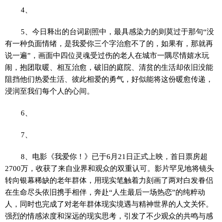
4、
5、今日释出的台词剧照中，最具感染力的则莫过于那句“没
有一种负面情绪，是我爱你三个字治愈不了的，如果有，那就再
说一遍”，画面中四位灵魂受过伤的老人在城市一隅尽情嬉水玩
闹，抱团取暖、相互治愈，破旧的庭院、清贫的生活却依旧没能
阻挡他们热爱生活、彼此相爱的勇气，好似能将这份暖愈传递，
浸润至我们每个人的心间。
6、
7、
8、电影《我爱你！》已于6月21日正式上映，首日票房超
2700万，收获了来自业界和观众的双重认可。影片罕见地将镜头
转向银幕稀缺的老年群体，用现实笔触着力刻画了两对白发眷侣
在生命尽头依旧携手相伴，奔赴“人生最后一场热恋”的纯粹动
人，同时也完成了对老年群体现实境遇与精神世界的人文关怀。
强烈的情感浓度和深远的现实思考，引发了不少观众的共鸣与感