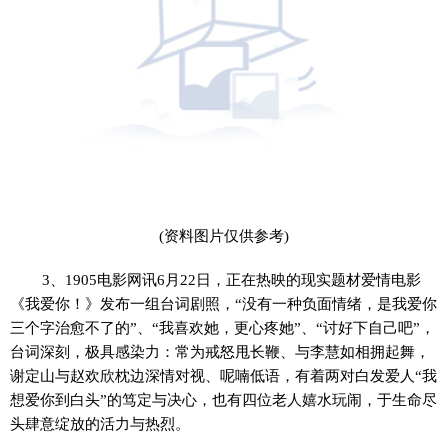
(资料图片仅供参考)
3、1905电影网讯6月22日，正在热映的现实题材爱情电影
《我爱你！》发布一组台词剧照，“没有一种负面情绪，是我爱你
三个字治愈不了的”、“我喜欢她，更心疼她”、“讨好下自己吧”，
台词深刻，极具感染力：常为戒怒甩长鞭、与李慧如相拥起舞，
谢定山与赵欢欣枕边深情对视、呢喃低语，有着两对白发爱人“我
想爱你到白头”的笃定与决心，也有四位老人嬉水玩闹，于生命尽
头肆意绽放的活力与热烈。