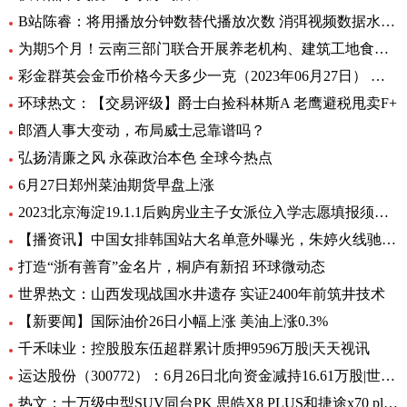
B站陈睿：将用播放分钟数替代播放次数 消弭视频数据水分|通讯
为期5个月！云南三部门联合开展养老机构、建筑工地食堂食品安全专项检查 天天热讯
彩金群英会金币价格今天多少一克（2023年06月27日） 最新
环球热文：【交易评级】爵士白捡科林斯A 老鹰避税甩卖F+
郎酒人事大变动，布局威士忌靠谱吗？
弘扬清廉之风 永葆政治本色 全球今热点
6月27日郑州菜油期货早盘上涨
2023北京海淀19.1.1后购房业主子女派位入学志愿填报须知_今日热门
【播资讯】中国女排韩国站大名单意外曝光，朱婷火线驰援悬念揭晓，球迷沸腾
打造“浙有善育”金名片，桐庐有新招 环球微动态
世界热文：山西发现战国水井遗存 实证2400年前筑井技术
【新要闻】国际油价26日小幅上涨 美油上涨0.3%
千禾味业：控股股东伍超群累计质押9596万股|天天视讯
运达股份（300772）：6月26日北向资金减持16.61万股|世界焦点
热文：十万级中型SUV同台PK 思皓X8 PLUS和捷途x70 plus怎么