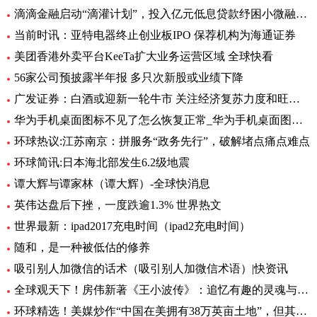
滴滴金融启动“滴灌计划”，投入亿元低息贷款纾困小微融资难
当前时讯：亚特电器终止创业板IPO 保荐机构为海通证券
美团香港外卖平台KeeTa扩大业务运营区域 全球快看
56家公司预披露半年报 多只次新股或业绩下降
广发证券：白酒或迎新一轮牛市 关注经济复苏力度和旺季动销
华为手机桌面图标不见了怎么恢复正常_华为手机桌面图标不见了怎么办
环球热议:江苏南京：拼服务“政务先行”，破解堵点痛点难点
环球简讯:日本海北部发生6.2级地震
谭大辉与谭家林（谭大辉）-全球快消息
英伟达盘后下挫，一度跌逾1.3% 世界热文
世界最新：ipad2017充电时间（ipad2充电时间）
随和，是一种被低估的修养
吸引别人加微信的话术（吸引别人加微信术语）|快资讯
全球观天下！房伟新著《王小波传》：追忆有趣的灵魂与思想的炬火
环球精选！美媒炒作“中国在美拥有38万英亩土地”，但其中数据真相了......