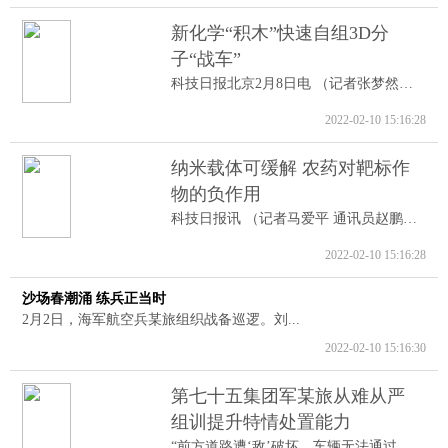
新化学“积木”快速自组3D分
子“战车”
科技日报北京2月8日电 （记者张梦然）据...
2022-02-10 15:16:28
纳米载体可缓解 农药对靶标作
物的负作用
科技日报讯 （记者马爱平 通讯员赵鹏跃...
2022-02-10 15:16:28
沙场春潮涌 练兵正当时
2月2日，海军航空兵某旅组织战备巡逻。刘...
2022-02-10 15:16:30
第七十五集团军某旅从难从严
组训提升特情处置能力
“前方道路遭‘敌’破坏，车辆无法通过。...