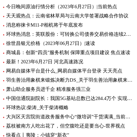
今日晚间原油行情分析（2023年6月27日）|当前热点
天天观热点：云南省林草局与云南大学签署战略合作协议
消息称徕卡M11-P相机将于年底发布
环球热消息：英联股份：可转换公司债券交易价格连续2个交易日内收盘价格涨幅偏离值累计超过30%
徐世昌银元价格（2023年06月27日）|速读
商城县：创新“四员”服务机制 保障重点项目建设 焦点速读
最新！2023年6月27日 河北高速路况
网易自媒体平台是什么_网易自媒体平台登录 天天亮点
羽生善治用象棋来锻炼决断力DS_关于羽生善治用象棋来锻炼决断力DS介绍
萧山助企服务员进千企 精准服务强三业
中国信通院副院长：我国5G基站总数已达284.4万个 实现“县县通5G”_热消息
环球热议:柴涛_关于柴涛概略
大兴区天宫院街道政务服务中心“微培训”干货满满_当前快看
荔枝被南方人吃出花了，但空腹吃还是要当心-世界视点
快看点丨夷陵：小镇穿“新衣”