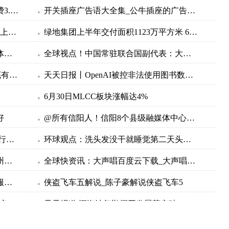
江西下达2023年城乡义务教育补助经费3.95亿元 世界头条
开关插座广告语大全集_公牛插座的广告语是什么|速递
天天日报丨上海到乌镇怎么坐车最快_上海到乌镇怎么坐车
绿地集团上半年交付面积1123万平方米 6月交付616.9万平方米-环球观热点
拥军医疗优待月，海南这家医院赠送体检“爱心包”_当前头条
全球视点！中国常驻联合国副代表：大量武器流入乌克兰 外溢影响和扩散风险与日俱增
中签名额价值百万，K-Pop签售会到底有多赚？
天天日报丨OpenAI被控非法使用图书数据来训练ChatGPT
6月30日MLCC板块涨幅达4%
好
@所有信阳人！信阳8个县级融媒体中心邀您来大象新闻，一起争做“山水茶都，红色信阳”推荐官
金山铁路最新时刻表查询 金山铁路实行新时刻表 环球微头条
环球观点：洗头发没干就睡觉第二天头晕怎么办_头发没吹干睡觉头疼怎么办
加拿大野火重创美国空气质量：十余州发布警报 覆盖全美1/3人口-焦点热闻
全球快资讯：大声唱百度云下载_大声唱mp3下载
当前速递！作为中国气象局首个气象服务示范计划风能太阳能发电精细化气象服务示范计划7月1日启动
侠盗飞车五解说_陈子豪解说侠盗飞车5
快看：桃花象征着什么?桃花的象征意义是什么？
天天报道:深海油气勘探开发屡获突破
临走还给国足球员好好上了一课，球迷：中超就该多引进这样的外援