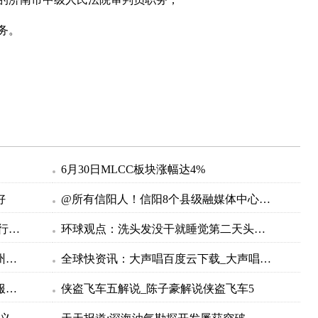
务。
6月30日MLCC板块涨幅达4%
好
@所有信阳人！信阳8个县级融媒体中心邀您来大象新闻，一起争做“山水茶都，红色信阳”推荐官
金山铁路最新时刻表查询 金山铁路实行新时刻表 环球微头条
环球观点：洗头发没干就睡觉第二天头晕怎么办_头发没吹干睡觉头疼怎么办
加拿大野火重创美国空气质量：十余州发布警报 覆盖全美1/3人口-焦点热闻
全球快资讯：大声唱百度云下载_大声唱mp3下载
当前速递！作为中国气象局首个气象服务示范计划风能太阳能发电精细化气象服务示范计划7月1日启动
侠盗飞车五解说_陈子豪解说侠盗飞车5