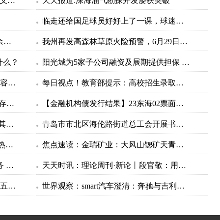
快看：桃花象征着什么?桃花的象征意义是什么？
天天报道:深海油气勘探开发屡获突破
临走还给国足球员好好上了一课，球迷：中超就该多引进这样的外援
韩媒曝光日官员给IAEA工作人员100余万欧元，外交部：日政府有责任作出解释 环球热文
我州再发高森林草原火险预警，6月29日——7月2日，得荣县为黄色预警区域
什么？
阳光城为5家子公司融资及展期提供担保 累计金额18.6亿元
天天快播：邢天溯结婚_邢天溯相关内容简介介绍
每日视点！教育部提示：高校招生录取期间谨防受骗
今日播报!一般什么时候排卵以及卵子存活多久_一般什么时候排卵
【金融机构债发行结果】23东海02票面利率为3.6000%
天天热门:记者Vlog丨中国制造在土耳其火出圈！
青岛市市北区海伦路街道总工会开展书画展活动 世界即时
工业互联网加速向全产业链延伸|世界热头条
焦点速读：金瑞矿业：大风山锶矿天青石选矿工艺技术取得重大进展
天津市河东区税务局：税企座谈优服务 齐心协力谋发展 全球微头条
天天时讯：理论周刊·新论丨段官敬：用好“千万工程”这个乡村振兴“金钥匙”
天天最新：五谷是哪五谷黍稷怎么读_五谷是哪五谷
世界观察：smart汽车澄清：奔驰与吉利没有退出股东行列