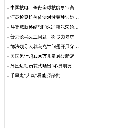
中国核电：争做全球核能事业高质量发展的引领者
江苏检察机关依法对甘荣坤涉嫌受贿案提起公诉
拜登威胁终结“北溪-2” 朔尔茨始终没松口
普京谈乌克兰问题：将尽力寻求各方都接受的折中方案
德法领导人就乌克兰问题开展穿梭外交
美国累计超1200万儿童感染新冠
外国运动员花式晒出“冬奥朋友圈”，老有爱了
千里走“大秦”看能源保供