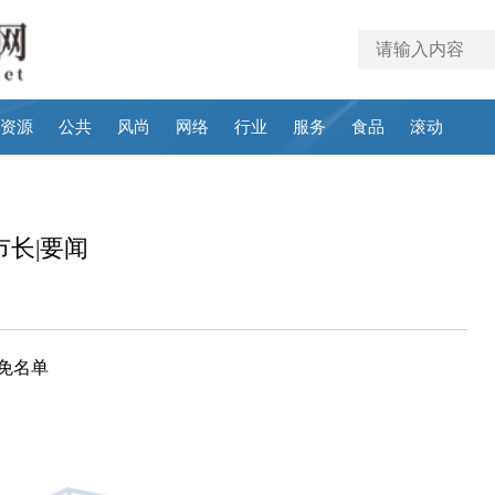
资源
公共
风尚
网络
行业
服务
食品
滚动
长|要闻
免名单