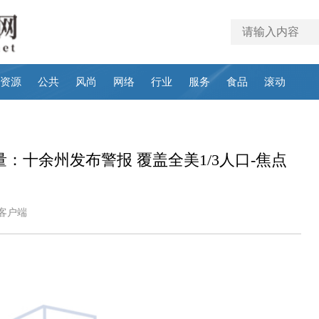
资源
公共
风尚
网络
行业
服务
食品
滚动
：十余州发布警报 覆盖全美1/3人口-焦点
报客户端