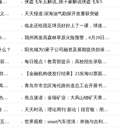
当前速递！作为中国气象局首个气象服务示范计划风能太阳能发电精细化气象服务示范计划7月1日启动
侠盗飞车五解说_陈子豪解说侠盗飞车5
快看：桃花象征着什么?桃花的象征意义是什么？
天天报道:深海油气勘探开发屡获突破
临走还给国足球员好好上了一课，球迷：中超就该多引进这样的外援
韩媒曝光日官员给IAEA工作人员100余万欧元，外交部：日政府有责任作出解释 环球热文
我州再发高森林草原火险预警，6月29日——7月2日，得荣县为黄色预警区域
什么？
阳光城为5家子公司融资及展期提供担保 累计金额18.6亿元
天天快播：邢天溯结婚_邢天溯相关内容简介介绍
每日视点！教育部提示：高校招生录取期间谨防受骗
今日播报!一般什么时候排卵以及卵子存活多久_一般什么时候排卵
【金融机构债发行结果】23东海02票面利率为3.6000%
天天热门:记者Vlog丨中国制造在土耳其火出圈！
青岛市市北区海伦路街道总工会开展书画展活动 世界即时
工业互联网加速向全产业链延伸|世界热头条
焦点速读：金瑞矿业：大风山锶矿天青石选矿工艺技术取得重大进展
天津市河东区税务局：税企座谈优服务 齐心协力谋发展 全球微头条
天天时讯：理论周刊·新论丨段官敬：用好“千万工程”这个乡村振兴“金钥匙”
天天最新：五谷是哪五谷黍稷怎么读_五谷是哪五谷
世界观察：smart汽车澄清：奔驰与吉利没有退出股东行列