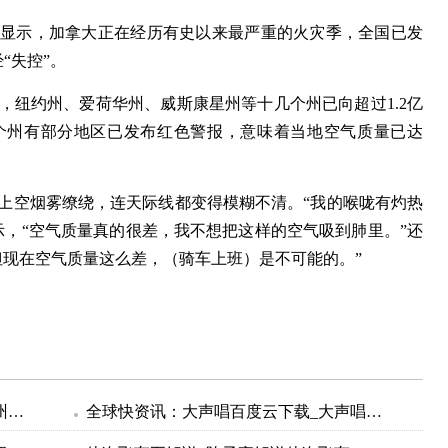
据显示，加拿大正在经历有史以来最严重的火灾季，全国已发
“失控”。
，纽约州、爱荷华州、威斯康星州等十几个州已向超过1.2亿
个州有部分地区已发布红色警报，意味着当地空气质量已达
市上空烟雾缭绕，连天际线都变得模糊不清。“我的喉咙有灼热
示，“空气质量真的很差，我不想把这样的空气吸到肺里。”还
但现在空气质量这么差，（骑车上班）是不可能的。”
加拿大野火重创美国空气质量：十余州发布警报 覆盖全美1/3人口-焦点热闻
全球快资讯：大声唱百度云下载_大声唱mp3下载