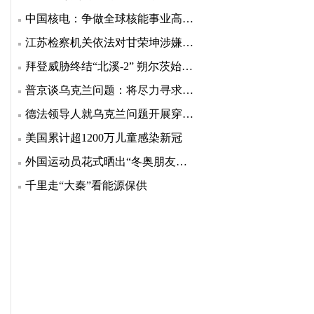
中国核电：争做全球核能事业高质量发展的引领者
江苏检察机关依法对甘荣坤涉嫌受贿案提起公诉
拜登威胁终结“北溪-2” 朔尔茨始终没松口
普京谈乌克兰问题：将尽力寻求各方都接受的折中方案
德法领导人就乌克兰问题开展穿梭外交
美国累计超1200万儿童感染新冠
外国运动员花式晒出“冬奥朋友圈”，老有爱了
千里走“大秦”看能源保供