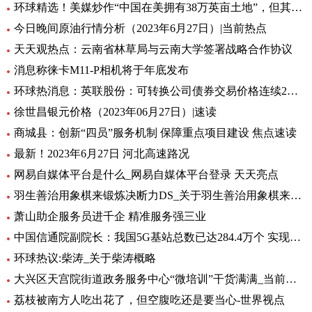
环球精选！美媒炒作“中国在美拥有38万英亩土地”，但其中数据真相了......
今日晚间原油行情分析（2023年6月27日）|当前热点
天天观热点：云南省林草局与云南大学签署战略合作协议
消息称徕卡M11-P相机将于年底发布
环球热消息：英联股份：可转换公司债券交易价格连续2个交易日内收盘价格涨幅偏离值累计超过30%
徐世昌银元价格（2023年06月27日）|速读
商城县：创新“四员”服务机制 保障重点项目建设 焦点速读
最新！2023年6月27日 河北高速路况
网易自媒体平台是什么_网易自媒体平台登录 天天亮点
羽生善治用象棋来锻炼决断力DS_关于羽生善治用象棋来锻炼决断力DS介绍
萧山助企服务员进千企 精准服务强三业
中国信通院副院长：我国5G基站总数已达284.4万个 实现“县县通5G”_热消息
环球热议:柴涛_关于柴涛概略
大兴区天宫院街道政务服务中心“微培训”干货满满_当前快看
荔枝被南方人吃出花了，但空腹吃还是要当心-世界视点