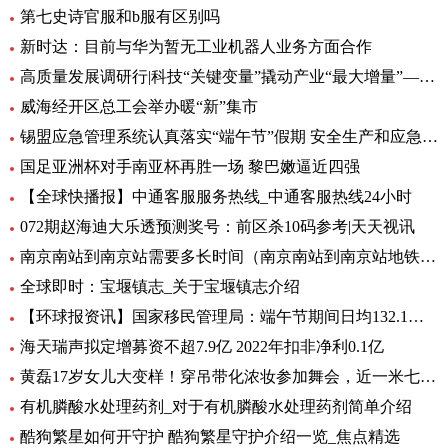
第七史诗官服和b服有区别吗
新时达：目前与华为暂无工业机器人业务方面合作
高质量发展调研行|科技“关键变量”撬动产业“最大增量”——三亚崖州湾科技城建设观察
威海经开区总工会举办暖“新”集市
锡盟应急管理系统认真落实“端午节”假期 安全生产和应急值守工作
​国足亚洲杯对手南亚杯再胜一场 黎巴嫩逼近四强
【全球快播报】中通客服服务热线_中通客服热线24小时
072期赵海迪大乐透预测奖号：前区杀10码参考|天天视讯
南京南站到南京站需要多长时间（南京南站到南京站地铁多长时间）
全球即时：宝堰镇志_关于宝堰镇志介绍
【环球报资讯】国家移民管理局：端午节期间日均132.1万人次出入境
海天瑞声拟定增募资不超7.9亿 2022年扣非净利0.1亿
黄磊17岁女儿大变样！穿吊带化浓妆参加舞会，近一米七名媛范足 全球滚动
有机膦酸水处理药剂_对于有机膦酸水处理药剂简单介绍
酷狗繁星如何开守护 酷狗繁星守护介绍一览_焦点精选