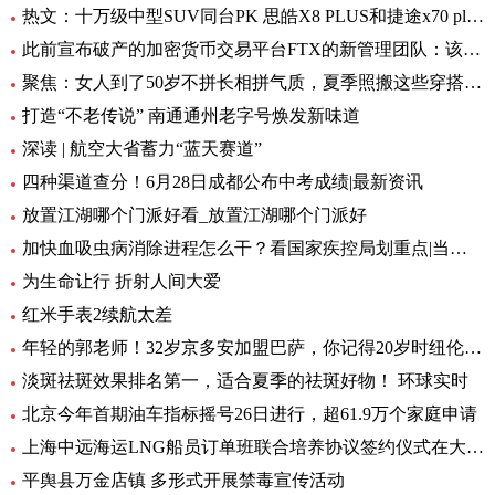
热文：十万级中型SUV同台PK 思皓X8 PLUS和捷途x70 plus怎么
此前宣布破产的加密货币交易平台FTX的新管理团队：该公司已经恢复了70亿美元的流动性资产 世界报道
聚焦：女人到了50岁不拼长相拼气质，夏季照搬这些穿搭，高级又耐看
打造“不老传说” 南通通州老字号焕发新味道
深读 | 航空大省蓄力“蓝天赛道”
四种渠道查分！6月28日成都公布中考成绩|最新资讯
放置江湖哪个门派好看_放置江湖哪个门派好
加快血吸虫病消除进程怎么干？看国家疾控局划重点|当前视点
为生命让行 折射人间大爱
红米手表2续航太差
年轻的郭老师！32岁京多安加盟巴萨，你记得20岁时纽伦堡的他吗？
淡斑祛斑效果排名第一，适合夏季的祛斑好物！ 环球实时
北京今年首期油车指标摇号26日进行，超61.9万个家庭申请
上海中远海运LNG船员订单班联合培养协议签约仪式在大连海大举行|天天微资讯
平舆县万金店镇 多形式开展禁毒宣传活动