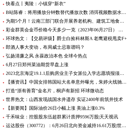
快看点丨夷陵：小镇穿“新衣”
B站陈睿：将用播放分钟数替代播放次数 消弭视频数据水分|通讯
为期5个月！云南三部门联合开展养老机构、建筑工地食堂食品安全专项检查 天天热讯
彩金群英会金币价格今天多少一克（2023年06月27日） 最新
环球热文：【交易评级】爵士白捡科林斯A 老鹰避税甩卖F+
郎酒人事大变动，布局威士忌靠谱吗？
弘扬清廉之风 永葆政治本色 全球今热点
6月27日郑州菜油期货早盘上涨
2023北京海淀19.1.1后购房业主子女派位入学志愿填报须知_今日热门
【播资讯】中国女排韩国站大名单意外曝光，朱婷火线驰援悬念揭晓，球迷沸腾
打造“浙有善育”金名片，桐庐有新招 环球微动态
世界热文：山西发现战国水井遗存 实证2400年前筑井技术
【新要闻】国际油价26日小幅上涨 美油上涨0.3%
千禾味业：控股股东伍超群累计质押9596万股|天天视讯
运达股份（300772）：6月26日北向资金减持16.61万股|世界焦点