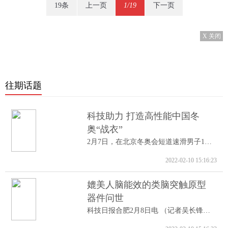
19条
上一页
1/19
下一页
X 关闭
往期话题
科技助力 打造高性能中国冬
奥“战衣”
2月7日，在北京冬奥会短道速滑男子1000米A...
2022-02-10 15:16:23
媲美人脑能效的类脑突触原型
器件问世
科技日报合肥2月8日电 （记者吴长锋）8日...