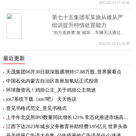
2022-02-10 15:16:30
第七十五集团军某旅从难从严
组训提升特情处置能力
“前方道路遭‘敌’破坏，车辆无法通过。...
2022-02-10 15:16:30
最近更新
天茂集团06月30日获深股通增持57.88万股_世界聚看点
中国石化内蒙古自治区首座加氢站正式投营
环球微资讯！鸡排公主_关于鸡排公主简述
ios7系统下载（ios7吧） 天天热议
意见书格式范文_意见书格式
上半年北交所IPO数量同比增长121% 常态化推进市场高质量扩容 要闻
江西下达2023年城乡义务教育补助经费3.95亿元 世界头条
开关插座广告语大全集_公牛插座的广告语是什么|速递