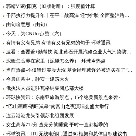
郭靖VS欧阳克（83版射雕）：强度值计算
干部执行力提升年丨茌平：战高温 迎“烤”验 全面整治路域环境|全球球精选
由旬啥意思（由旬）
今天，为CNUer点赞（六）
有情有义有兄弟 有情有义有兄弟的句子 环球通讯
速看：全覆盖+勤帮扶 湖北黄石开展汽修企业大气污染防治专项检查
泥鳅怎么养在家里（泥鳅怎么养）_环球今热点
当前热点-不仅错过美股大涨 基金经理或许还被迫买在了“山顶”
今晨雨幕中，静安一建筑大火
俄执法人员进驻瓦格纳集团总部大楼
环球快资讯：东南亚旅游景点，15个绝美新景点来袭~
“巴山画廊·硒旺岚皋”南宫山之夜演唱会盛大举行
连云港港龙头引领苏北组团发展
女生高考712分 查完分就睡觉 平时一直都挺乖的
环球资讯：ITU无线电部门通过6G框架和总体目标建议书