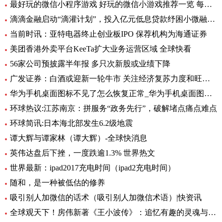
最好玩的微信小程序游戏 好玩的微信小游戏推荐一览 每日观点
滴滴金融启动“滴灌计划”，投入亿元低息贷款纾困小微融资难
当前时讯：亚特电器终止创业板IPO 保荐机构为海通证券
美团香港外卖平台KeeTa扩大业务运营区域 全球快看
56家公司预披露半年报 多只次新股或业绩下降
广发证券：白酒或迎新一轮牛市 关注经济复苏力度和旺季动销
华为手机桌面图标不见了怎么恢复正常_华为手机桌面图标不见了怎么办
环球热议:江苏南京：拼服务“政务先行”，破解堵点痛点难点
环球简讯:日本海北部发生6.2级地震
谭大辉与谭家林（谭大辉）-全球快消息
英伟达盘后下挫，一度跌逾1.3% 世界热文
世界最新：ipad2017充电时间（ipad2充电时间）
随和，是一种被低估的修养
吸引别人加微信的话术（吸引别人加微信术语）|快资讯
全球观天下！房伟新著《王小波传》：追忆有趣的灵魂与思想的炬火