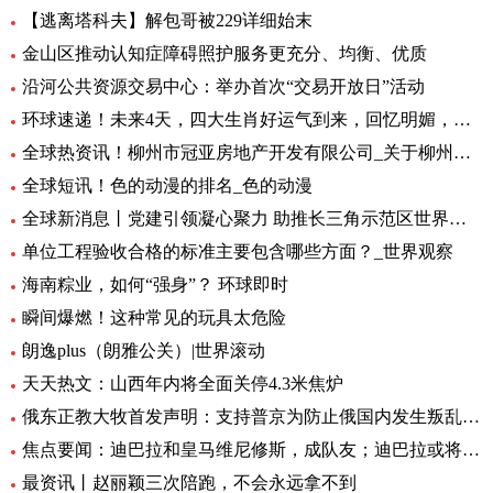
【逃离塔科夫】解包哥被229详细始末
金山区推动认知症障碍照护服务更充分、均衡、优质
沿河公共资源交易中心：举办首次“交易开放日”活动
环球速递！未来4天，四大生肖好运气到来，回忆明媚，有贵人指点
全球热资讯！柳州市冠亚房地产开发有限公司_关于柳州市冠亚房地产开发有限公司概略
全球短讯！色的动漫的排名_色的动漫
全球新消息丨党建引领凝心聚力 助推长三角示范区世界级高端纺织产业创新集群拔节生长
单位工程验收合格的标准主要包含哪些方面？_世界观察
海南粽业，如何“强身”？ 环球即时
瞬间爆燃！这种常见的玩具太危险
朗逸plus（朗雅公关）|世界滚动
天天热文：山西年内将全面关停4.3米焦炉
俄东正教大牧首发声明：支持普京为防止俄国内发生叛乱所作努力
焦点要闻：迪巴拉和皇马维尼修斯，成队友；迪巴拉或将和罗马小扎，成对手
最资讯丨赵丽颖三次陪跑，不会永远拿不到