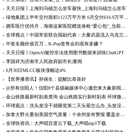
天天日报丨上海到乌镇怎么坐车最快_上海到乌镇怎么坐车
绿地集团上半年交付面积1123万平方米 6月交付616.9万平方米-环球观热点
拥军医疗优待月，海南这家医院赠送体检“爱心包”_当前头条
全球视点！中国常驻联合国副代表：大量武器流入乌克兰 外溢影响和扩散风险与日俱增
中签名额价值百万，K-Pop签售会到底有多赚？
天天日报丨OpenAI被控非法使用图书数据来训练ChatGPT
李国祥为济南市人民政府副市长|要闻
6月30日MLCC板块涨幅达4%
【世界播资讯】孙保生：提醒比恭喜好
@所有信阳人！信阳8个县级融媒体中心邀您来大象新闻，一起争做“山水茶都，红色信阳”推荐官
金山铁路最新时刻表查询 金山铁路实行新时刻表 环球微头条
环球观点：洗头发没干就睡觉第二天头晕怎么办_头发没吹干睡觉头疼怎么办
加拿大野火重创美国空气质量：十余州发布警报 覆盖全美1/3人口-焦点热闻
全球快资讯：大声唱百度云下载_大声唱mp3下载