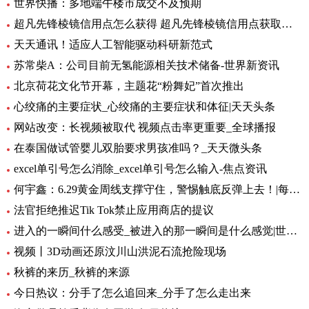
世界快播：多地端午楼市成交不及预期
超凡先锋棱镜信用点怎么获得 超凡先锋棱镜信用点获取方式一览 全球快资讯
天天通讯！适应人工智能驱动科研新范式
苏常柴A：公司目前无氢能源相关技术储备-世界新资讯
北京荷花文化节开幕，主题花“粉舞妃”首次推出
心绞痛的主要症状_心绞痛的主要症状和体征|天天头条
网站改变：长视频被取代 视频点击率更重要_全球播报
在泰国做试管婴儿双胎要求男孩准吗？_天天微头条
excel单引号怎么消除_excel单引号怎么输入-焦点资讯
何宇鑫：6.29黄金周线支撑守住，警惕触底反弹上去！|每日短讯
法官拒绝推迟Tik Tok禁止应用商店的提议
进入的一瞬间什么感受_被进入的那一瞬间是什么感觉|世界快播报
视频丨3D动画还原汶川山洪泥石流抢险现场
秋裤的来历_秋裤的来源
今日热议：分手了怎么追回来_分手了怎么走出来