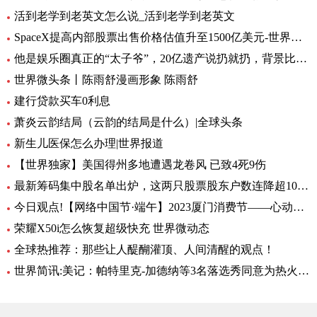
活到老学到老英文怎么说_活到老学到老英文
SpaceX提高内部股票出售价格估值升至1500亿美元-世界新资讯
他是娱乐圈真正的“太子爷”，20亿遗产说扔就扔，背景比向佐还牛 热议
世界微头条丨陈雨舒漫画形象 陈雨舒
建行贷款买车0利息
萧炎云韵结局（云韵的结局是什么）|全球头条
新生儿医保怎么办理|世界报道
【世界独家】美国得州多地遭遇龙卷风 已致4死9伤
最新筹码集中股名单出炉，这两只股票股东户数连降超10期！_环球速看
今日观点!【网络中国节·端午】2023厦门消费节——心动一“厦”主题促销活动火热进行
荣耀X50i怎么恢复超级快充 世界微动态
全球热推荐：那些让人醍醐灌顶、人间清醒的观点！
世界简讯:美记：帕特里克-加德纳等3名落选秀同意为热火出战夏季联赛