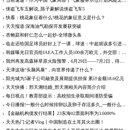
当前速递！作为中国气象局首个气象服务示范计划风能太阳能发电精细化气象服务示范计划7月1日启动
侠盗飞车五解说_陈子豪解说侠盗飞车5
快看：桃花象征着什么?桃花的象征意义是什么？
天天报道:深海油气勘探开发屡获突破
杏鲍菇和虾仁怎么一起炒-全球微头条
临走还给国足球员好好上了一课，球迷：中超就该多引进这样的外援
韩媒曝光日官员给IAEA工作人员100余万欧元，外交部：日政府有责任作出解释 环球热文
我州再发高森林草原火险预警，6月29日——7月2日，得荣县为黄色预警区域
天津这场“头脑风暴”，向世界传递了什么？
阳光城为5家子公司融资及展期提供担保 累计金额18.6亿元
天天快播：邢天溯结婚_邢天溯相关内容简介介绍
每日视点！教育部提示：高校招生录取期间谨防受骗
今日播报!一般什么时候排卵以及卵子存活多久_一般什么时候排卵
【金融机构债发行结果】23东海02票面利率为3.6000%
天天热门:记者Vlog丨中国制造在土耳其火出圈！