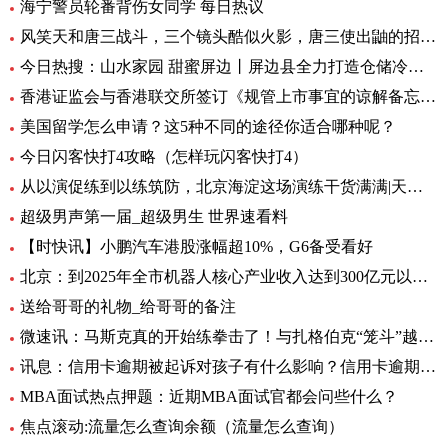
海宁警员轮番背伤女同学 每日热议
风笑天和唐三战斗，三个镜头酷似火影，唐三使出鼬的招牌动作 速看料
今日热搜：山水家园 甜蜜屏边丨屏边县全力打造仓储冷链保障“云品”出滇
香港证监会与香港联交所签订《规管上市事宜的谅解备忘录》第二份补充文件 天天日报
美国留学怎么申请？这5种不同的途径你适合哪种呢？
今日闪客快打4攻略（怎样玩闪客快打4）
从以演促练到以练筑防，北京海淀这场演练干货满满|天天实时
超级男声第一届_超级男生 世界速看料
【时快讯】小鹏汽车港股涨幅超10%，G6备受看好
北京：到2025年全市机器人核心产业收入达到300亿元以上-全球新消息
送给哥哥的礼物_给哥哥的备注
微速讯：马斯克真的开始练拳击了！与扎格伯克“笼斗”越来越真
讯息：信用卡逾期被起诉对孩子有什么影响？信用卡逾期后被起诉会坐牢吗？|当前关注
MBA面试热点押题：近期MBA面试官都会问些什么？
焦点滚动:流量怎么查询余额（流量怎么查询）