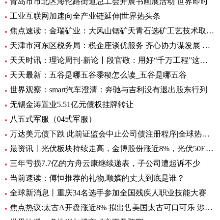
青岛市市北区海伦路街道总工会开展书画展活动 世界即时
工业互联网加速向全产业链延伸|世界热头条
焦点速读：金瑞矿业：大风山锶矿天青石选矿工艺技术取得重大进展
天津市河东区税务局：税企座谈优服务 齐心协力谋发展 全球微头条
天天时讯：理论周刊·新论丨段官敬：用好“千万工程”这个乡村振兴“金钥匙”
天天最新：五谷是哪五谷黍稷怎么读_五谷是哪五谷
世界观察：smart汽车澄清：奔驰与吉利没有退出股东行列
无锡金涛置业5.51亿元债权挂牌转让
八五式军服（04式军服）
万达美元债下跌 此前证监会中止公司债注册程序|全球热资讯
最资讯丨光伏板块持续走高，金博股份涨近8%，光伏50ETF（516880）6月8日来累计反弹近10%丨ETF观察
三年亏损7.7亿的方舟云康继续递表，子公司遭起诉不少
当前速读：傅恒推荐的礼物,顺嫔的丈夫到底是谁？
全球新消息丨重庆34名选手参加全国残疾人职业技能大赛
焦点热议:太古A开盘涨近8% 拟出售美国太古可口可乐 涉资304亿港元