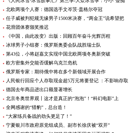
《人民冰雪·冰雪故事汇》第三季-大众冰雪季：小小“壶痴
北欧两项个人赛：德国选手文岑茨·盖格尔夺冠
任子威被判犯规无缘男子1500米决赛，“两金王”说希望把
花滑团体赛颁奖推迟
《中国，由此改变》出版：回顾百年奋斗光辉历程
冰球男子小组赛：俄罗斯奥委会队战胜瑞士队
第43位，小将赵嘉文实现中国北欧两项冬奥新突破
欧方密集外交能否缓解乌克兰危机
俄罗斯专家：期待俄中将在多个新领域开展合作
人民银行回应个人存取现金超5万元将要登记 ：不影响存取
德国去年商品进出口额显著增长
北京冬奥世界观丨这才是真正的“泡泡”！“科幻电影”上
全网感谢的“猎豹”，总台造！
“大家练兵备战的劲头更足了！”
宁夏银川市政府原党组成员、副市长徐庆被“双开”