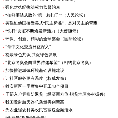
强化对执纪执法权力监督约束
“扣好廉洁从政的‘第一粒扣子’”（人民论坛）
美强迫他国接受美式“民主标准”，是对民主的背叛
“铁杆”友谊不断焕发新活力（大使随笔）
环保、创新、精彩的全球盛会（国际论坛）
“哥中文化交流日益深入”
凝聚绿色共识 共促绿色发展
“北京冬奥会向世界传递希望”（相约北京冬奥）
加快推进城镇环境基础设施建设
让社区服务更有温度（权威发布）
雄安新区一季度集中开工43个项目
干部入户算账防返贫（经济新方位·脱贫地区乡村振兴）
我国发射航天器总质量再创新高
为农业强农村美农民富输送金融活水
“含新量”提升“含金量”