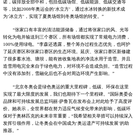
诺，碳排放全部中和，包括低碳场馆、低碳能源、低碳交通等
等，比如2008年奥运会的‘水立方’，通过水冰转换的新技术成
为‘冰立方’，实现了夏奥场馆到冬奥场馆的转变。”
“张家口有丰富的清洁能源储备，通过将张家口的风、光等
转化为电并输送到三个赛区，所有场馆都实现了常规电力消费，
100%使用绿电。”李森还透露，整个筹办过程生态优先，也呵护
了延庆赛区和张家口赛区的生态环境。延庆、张家口赛区新修建
了很多蓄水池、塘坝，能有效收集地表的净流水用于造雪。并且
造雪用电完全来自于绿色电力，对环境不会造成负担。“造雪过程
中没有添加剂，雪融化后也不会对周边环境产生影响。”
“北京冬奥会是绿色奥运的重大里程碑，低碳、环保在这里
实现了最大限度的发展，我们也期待下一个里程碑。”国际奥委会
品牌和可持续发展总监玛丽·萨鲁瓦在发布会上对此给予了高度评
价。她表示，全世界都在努力适应气候变化带来的影响，低碳环
保对于奥林匹克的未来非常重要，“我希望相关举措可以持续深入
发挥引领作用，让冬奥会在中国成为‘奥运遗产可持续发展’的助
推器。”