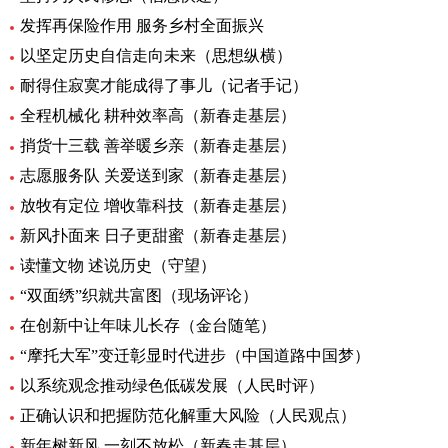
发挥再保险作用 服务乡村全面振兴
以坚定历史自信走向未来（思想纵横）
耐得住寂寞才能成得了事儿（记者手记）
全程机械化 耕种效率高（新春走基层）
捎货十三载 善举暖乡亲（新春走基层）
志愿服务队 关爱送到家（新春走基层）
放牧有定位 增收靠科技（新春走基层）
新风扑面来 日子更甜蜜（新春走基层）
读懂文物 述说历史（守望）
“双面绣”织就共富图（现场评论）
在创新中让年味儿长存（金台随笔）
“摩托大军”变迁彰显时代进步（中国道路中国梦）
以系统观念推动绿色低碳发展（人民时评）
正确认识和把握防范化解重大风险（人民观点）
新年树新风 一刻不放松（新春走基层）