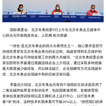
国际奥委会、北京冬奥组委9日上午在北京冬奥会主媒体中
心联合召开新闻发布会。人民网 欧兴荣摄
“‘绿色’是北京冬奥会的四大办奥理念之一，核心要求是把可
持续性贯穿至北京冬奥会筹办的全过程。低碳管理和生态保护则
是北京冬奥会可持续发展工作的两大关键词。”北京冬奥组委总体
策划部部长李森通过视频连线在会上介绍说，通过采取多种措施
最大限度减少碳排放，并以林业碳汇、企业捐赠等方式实现碳补
偿，北京冬奥会实现碳中和的目标没有问题。
李森还介绍说，北京冬奥会共有四个场馆的五块冰面采用了
二氧化碳跨临界直冷制冰技术，包括国家速滑馆、首都体育馆、
首体短道速滑训练馆以及五棵松冰上运行中心，以打造冬奥
最“绿”的冰。这种技术长期来看可节能20%以上。“按照我们的承