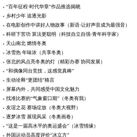
“百年征程·时代华章”作品推选揭晓
乡村少年 追逐光影
在电影创作中讲好人物故事（新语·让好声音成为最强音）
科研下苦功 算法更聪明（科技自立自强·青年科学家）
天山南北 燃情冬奥
冰雪热 年味浓（共享冬奥）
张北的风点亮冬奥的灯（精彩办赛 协同发展）
“和偶像同台竞技，这感觉真棒”
生动诠释“更团结”格言
屏幕内外，共同感受中国文化魅力
找准比赛的“气象窗口期”（冬奥有我）
友谊之花 赛场绽放（冬奥大视野）
逐梦冰雪 展现风采（冬奥画卷）
“这是一届高水平的奥运盛会”（冰雪情缘）
外国运动员高度评价“冰立方”