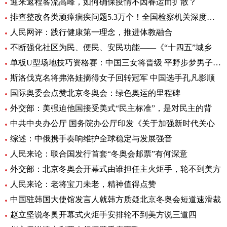
迎来返程客流高峰，如何确保疫情不因春运而扩散？
排查整改各类顽瘴痼疾问题5.3万个！全国检察机关深度推进
人民网评：践行健康第一理念，推进体教融合
不断强化社区为民、便民、安民功能——《“十四五”城乡
单板U型场地技巧资格赛：中国三女将晋级 平野步梦男子头名
斯洛伐克名将弗洛娃摘得女子回转冠军 中国选手孔凡影顺
国际奥委会点赞北京冬奥会：绿色奥运的里程碑
外交部：美强迫他国接受美式“民主标准”，是对民主的背
中共中央办公厅 国务院办公厅印发《关于加强新时代关心
综述：中俄携手奏响维护全球稳定与发展强音
人民来论：联合国发行首套“冬奥会邮票”有何深意
外交部：北京冬奥会开幕式由谁担任主火炬手，轮不到美方
人民来论：老将宝刀未老，精神值得点赞
中国驻韩国大使馆发言人就韩方质疑北京冬奥会短道速滑裁
赵立坚说冬奥开幕式火炬手安排轮不到美方说三道四