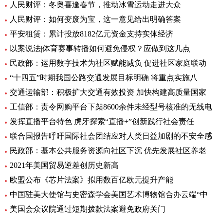
人民财评：冬奥喜逢春节，推动冰雪运动走进大众
人民财评：如何变废为宝，这一意见给出明确答案
平安租赁：累计投放8182亿元资金支持实体经济
以案说法|体育赛事转播如何避免侵权？应做到这几点
民政部：运用数字技术为社区赋能减负 促进社区家庭联动
“十四五”时期我国公路交通发展目标明确 将重点实施八
交通运输部：积极扩大交通有效投资 加快构建高质量国家
工信部：责令网购平台下架8600余件未经型号核准的无线电
发挥直播平台特色 虎牙探索“直播+”创新践行社会责任
联合国报告呼吁国际社会团结应对人类日益加剧的不安全感
民政部：基本公共服务资源向社区下沉 优先发展社区养老
2021年美国贸易逆差创历史新高
欧盟公布《芯片法案》拟用数百亿欧元提升产能
中国驻美大使馆与史密森学会美国艺术博物馆合办云端“中
美国会众议院通过短期拨款法案避免政府关门