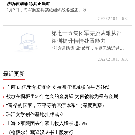
沙场春潮涌 练兵正当时
2月2日，海军航空兵某旅组织战备巡逻。刘...
2022-02-10 15:16:30
第七十五集团军某旅从难从严
组训提升特情处置能力
“前方道路遭‘敌’破坏，车辆无法通过。...
2022-02-10 15:16:30
最近更新
广西3.8亿元专项资金 支持漓江流域横向生态补偿
被放在橱柜里50年之久的金属铟 为何被称为稀有金属
“富裕的国家，不平等的医疗体系”（深度观察）
珠江文学创作基地挂牌成立
上海18家院团去年演出收入增长超75%
《格萨尔》藏译汉丛书出版发行