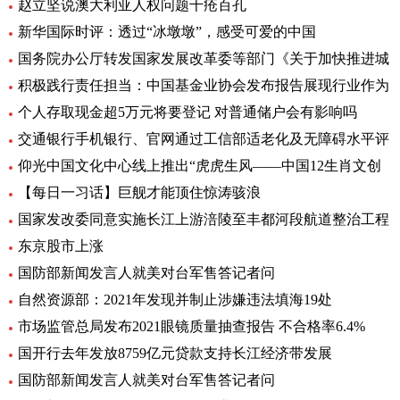
赵立坚说澳大利亚人权问题千疮百孔
新华国际时评：透过“冰墩墩”，感受可爱的中国
国务院办公厅转发国家发展改革委等部门《关于加快推进城
积极践行责任担当：中国基金业协会发布报告展现行业作为
个人存取现金超5万元将要登记 对普通储户会有影响吗
交通银行手机银行、官网通过工信部适老化及无障碍水平评
仰光中国文化中心线上推出“虎虎生风——中国12生肖文创
【每日一习话】巨舰才能顶住惊涛骇浪
国家发改委同意实施长江上游涪陵至丰都河段航道整治工程
东京股市上涨
国防部新闻发言人就美对台军售答记者问
自然资源部：2021年发现并制止涉嫌违法填海19处
市场监管总局发布2021眼镜质量抽查报告 不合格率6.4%
国开行去年发放8759亿元贷款支持长江经济带发展
国防部新闻发言人就美对台军售答记者问