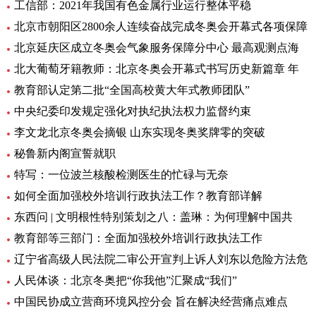
工信部：2021年我国有色金属行业运行整体平稳
北京市朝阳区2800余人连续奋战完成冬奥会开幕式各项保障
北京延庆区成立冬奥会气象服务保障分中心 最高观测点海
北大葡萄牙籍教师：北京冬奥会开幕式书写历史新篇章 年
教育部认定第二批“全国高校黄大年式教师团队”
中央纪委印发规定强化对执纪执法权力监督约束
李文龙北京冬奥会摘银 山东实现冬奥奖牌零的突破
秘鲁新内阁宣誓就职
特写：一位波兰核酸检测医生的忙碌与无奈
如何全面加强校外培训行政执法工作？教育部详解
东西问 | 文明根性特别策划之八：盖琳：为何理解中国共
教育部等三部门：全面加强校外培训行政执法工作
辽宁省高级人民法院二审公开宣判上诉人刘东以危险方法危
人民体谈：北京冬奥把“你我他”汇聚成“我们”
中国民协成立营商环境风控分会 旨在解决经营痛点难点