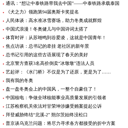
通讯：“想让中泰铁路带我去中国”——中泰铁路承载泰国
《犬之力》领跑第94届奥斯卡奖提名
人民体谈：高水准冰雪赛场，助力冬奥成就辉煌
中国式浪漫！冬奥健儿与中国诗词太搭了
体育时评：从苏翊鸣到谷爱凌，这就是中国青年！
焦点访谈：总书记的牵挂 老社区的新年景
总书记引用的这些古语展现了春天的美好
北京警方查获3名高价倒卖“冰墩墩”违法人员
艺起评：《水门桥》不仅是为了还原，更是为了……
我有我的冬奥
盘一盘冬奥会上的中国风，一整个自豪住了！
中国核电：争做全球核能事业高质量发展的引领者
江苏检察机关依法对甘荣坤涉嫌受贿案提起公诉
拜登威胁终结“北溪-2” 朔尔茨始终没松口
普京谈乌克兰问题：将尽力寻求各方都接受的折中方案