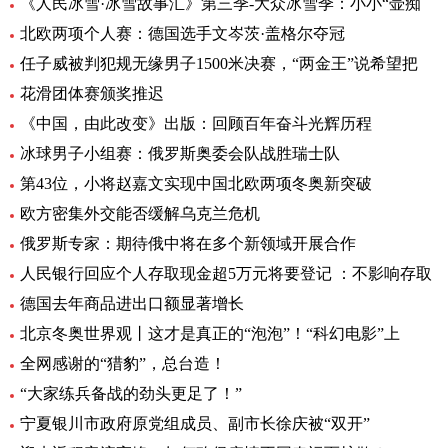
《人民冰雪·冰雪故事汇》第三季-大众冰雪季：小小“壶痴
北欧两项个人赛：德国选手文岑茨·盖格尔夺冠
任子威被判犯规无缘男子1500米决赛，“两金王”说希望把
花滑团体赛颁奖推迟
《中国，由此改变》出版：回顾百年奋斗光辉历程
冰球男子小组赛：俄罗斯奥委会队战胜瑞士队
第43位，小将赵嘉文实现中国北欧两项冬奥新突破
欧方密集外交能否缓解乌克兰危机
俄罗斯专家：期待俄中将在多个新领域开展合作
人民银行回应个人存取现金超5万元将要登记 ：不影响存取
德国去年商品进出口额显著增长
北京冬奥世界观丨这才是真正的“泡泡”！“科幻电影”上
全网感谢的“猎豹”，总台造！
“大家练兵备战的劲头更足了！”
宁夏银川市政府原党组成员、副市长徐庆被“双开”