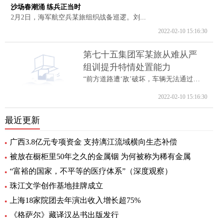
沙场春潮涌 练兵正当时
2月2日，海军航空兵某旅组织战备巡逻。刘...
2022-02-10 15:16:30
第七十五集团军某旅从难从严
组训提升特情处置能力
“前方道路遭‘敌’破坏，车辆无法通过。...
2022-02-10 15:16:30
最近更新
广西3.8亿元专项资金 支持漓江流域横向生态补偿
被放在橱柜里50年之久的金属铟 为何被称为稀有金属
“富裕的国家，不平等的医疗体系”（深度观察）
珠江文学创作基地挂牌成立
上海18家院团去年演出收入增长超75%
《格萨尔》藏译汉丛书出版发行