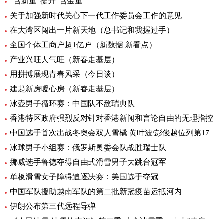
“含新量”提升“含金量”
关于加强新时代关心下一代工作委员会工作的意见
在大湾区闯出一片新天地（总书记和我握过手）
全国个体工商户超1亿户（新数据 新看点）
产业兴旺人气旺（新春走基层）
用拼搏展现青春风采（今日谈）
建起新房暖心房（新春走基层）
冰壶男子循环赛：中国队不敌瑞典队
香港特区政府强烈反对针对香港新闻和言论自由的无理指控
中国选手首次出战冬奥会双人雪橇 黄叶波/彭俊越位列第17
冰球男子小组赛：俄罗斯奥委会队战胜瑞士队
挪威选手鲁德夺得自由式滑雪男子大跳台冠军
单板滑雪女子障碍追逐决赛：美国选手夺冠
中国军队援助越南军队的第二批新冠疫苗运抵河内
伊朗公布第三代远程导弹