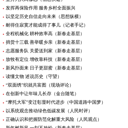
发挥再保险作用 服务乡村全面振兴
以坚定历史自信走向未来（思想纵横）
耐得住寂寞才能成得了事儿（记者手记）
全程机械化 耕种效率高（新春走基层）
捎货十三载 善举暖乡亲（新春走基层）
志愿服务队 关爱送到家（新春走基层）
放牧有定位 增收靠科技（新春走基层）
新风扑面来 日子更甜蜜（新春走基层）
读懂文物 述说历史（守望）
“双面绣”织就共富图（现场评论）
在创新中让年味儿长存（金台随笔）
“摩托大军”变迁彰显时代进步（中国道路中国梦）
以系统观念推动绿色低碳发展（人民时评）
正确认识和把握防范化解重大风险（人民观点）
新年树新风 一刻不放松（新春走基层）