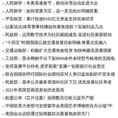
人民财评：冬奥喜逢春节，推动冰雪运动走进大众
人民财评：如何变废为宝，这一意见给出明确答案
平安租赁：累计投放8182亿元资金支持实体经济
以案说法|体育赛事转播如何避免侵权？应做到这几点
民政部：运用数字技术为社区赋能减负 促进社区家庭联动
“十四五”时期我国公路交通发展目标明确 将重点实施八
交通运输部：积极扩大交通有效投资 加快构建高质量国家
工信部：责令网购平台下架8600余件未经型号核准的无线电
发挥直播平台特色 虎牙探索“直播+”创新践行社会责任
联合国报告呼吁国际社会团结应对人类日益加剧的不安全感
民政部：基本公共服务资源向社区下沉 优先发展社区养老
2021年美国贸易逆差创历史新高
欧盟公布《芯片法案》拟用数百亿欧元提升产能
中国驻美大使馆与史密森学会美国艺术博物馆合办云端“中
美国会众议院通过短期拨款法案避免政府关门