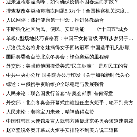
迎来返程客流高峰，如何确保疫情不因春运而扩散？
排查整改各类顽瘴痼疾问题5.3万个！全国检察机关深度推进
人民网评：践行健康第一理念，推进体教融合
不断强化社区为民、便民、安民功能——《“十四五”城乡
单板U型场地技巧资格赛：中国三女将晋级 平野步梦男子头名
斯洛伐克名将弗洛娃摘得女子回转冠军 中国选手孔凡影顺
国际奥委会点赞北京冬奥会：绿色奥运的里程碑
外交部：美强迫他国接受美式“民主标准”，是对民主的背
中共中央办公厅 国务院办公厅印发《关于加强新时代关心
综述：中俄携手奏响维护全球稳定与发展强音
人民来论：联合国发行首套“冬奥会邮票”有何深意
外交部：北京冬奥会开幕式由谁担任主火炬手，轮不到美方
人民来论：老将宝刀未老，精神值得点赞
中国驻韩国大使馆发言人就韩方质疑北京冬奥会短道速滑裁
赵立坚说冬奥开幕式火炬手安排轮不到美方说三道四