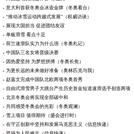
意大利首获冬奥会冰壶金牌（冬奥看台）
“推动冰雪运动跨越式发展”（权威访谈）
展现大国担当 促进团结友谊
单板滑雪 看点十足
荷兰速滑队实力为什么强（冬奥札记）
中国队三名女将晋级决赛
因热爱坚持 为梦想拼搏（冬奥长焦）
为更长远的未来做好准备（奥林匹克与我）
赵嘉文完成中国队北欧两项冬奥首秀
自由式滑雪男子大跳台产生历史首金短道速滑选手创造两项
北京冬奥会将实现全部碳中和
共同感受冬奥会的光彩（冬奥观澜）
雪上项目 值得期待（盛会进行时）
在守正创新中坚持和发展马克思主义（信息快递）
坚持为人民修志（信息快递）