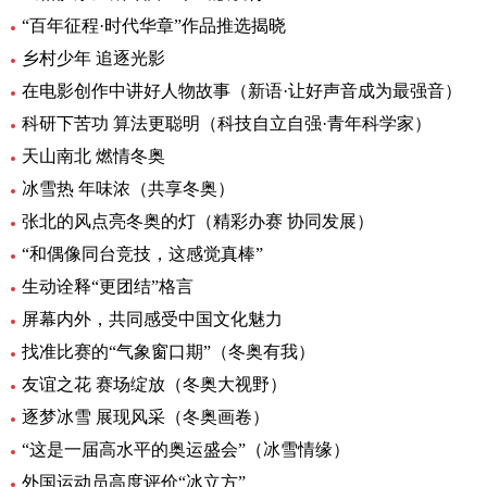
“百年征程·时代华章”作品推选揭晓
乡村少年 追逐光影
在电影创作中讲好人物故事（新语·让好声音成为最强音）
科研下苦功 算法更聪明（科技自立自强·青年科学家）
天山南北 燃情冬奥
冰雪热 年味浓（共享冬奥）
张北的风点亮冬奥的灯（精彩办赛 协同发展）
“和偶像同台竞技，这感觉真棒”
生动诠释“更团结”格言
屏幕内外，共同感受中国文化魅力
找准比赛的“气象窗口期”（冬奥有我）
友谊之花 赛场绽放（冬奥大视野）
逐梦冰雪 展现风采（冬奥画卷）
“这是一届高水平的奥运盛会”（冰雪情缘）
外国运动员高度评价“冰立方”