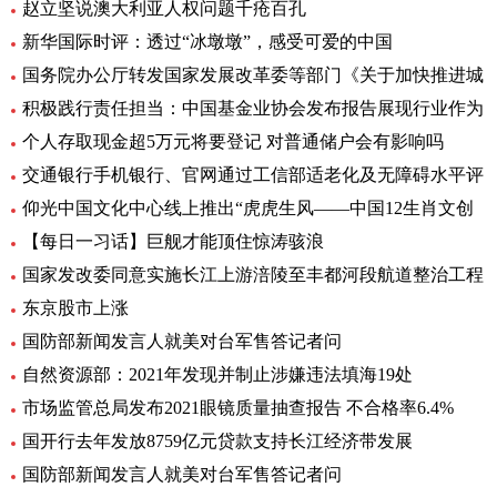
赵立坚说澳大利亚人权问题千疮百孔
新华国际时评：透过“冰墩墩”，感受可爱的中国
国务院办公厅转发国家发展改革委等部门《关于加快推进城
积极践行责任担当：中国基金业协会发布报告展现行业作为
个人存取现金超5万元将要登记 对普通储户会有影响吗
交通银行手机银行、官网通过工信部适老化及无障碍水平评
仰光中国文化中心线上推出“虎虎生风——中国12生肖文创
【每日一习话】巨舰才能顶住惊涛骇浪
国家发改委同意实施长江上游涪陵至丰都河段航道整治工程
东京股市上涨
国防部新闻发言人就美对台军售答记者问
自然资源部：2021年发现并制止涉嫌违法填海19处
市场监管总局发布2021眼镜质量抽查报告 不合格率6.4%
国开行去年发放8759亿元贷款支持长江经济带发展
国防部新闻发言人就美对台军售答记者问