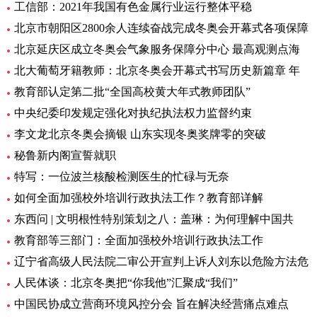
工信部：2021年我国有色金属行业运行整体平稳
北京市朝阳区2800余人连续奋战完成冬奥会开幕式各项保障
北京延庆区成立冬奥会气象服务保障分中心 最高观测点海
北大葡萄牙籍教师：北京冬奥会开幕式书写历史新篇章 年
教育部认定第二批“全国高校黄大年式教师团队”
中央纪委印发规定强化对执纪执法权力监督约束
李文龙北京冬奥会摘银 山东实现冬奥奖牌零的突破
秘鲁新内阁宣誓就职
特写：一位波兰核酸检测医生的忙碌与无奈
如何全面加强校外培训行政执法工作？教育部详解
东西问 | 文明根性特别策划之八：盖琳：为何理解中国共
教育部等三部门：全面加强校外培训行政执法工作
辽宁省高级人民法院二审公开宣判上诉人刘东以危险方法危
人民体谈：北京冬奥把“你我他”汇聚成“我们”
中国民协成立营商环境风控分会 旨在解决经营痛点难点