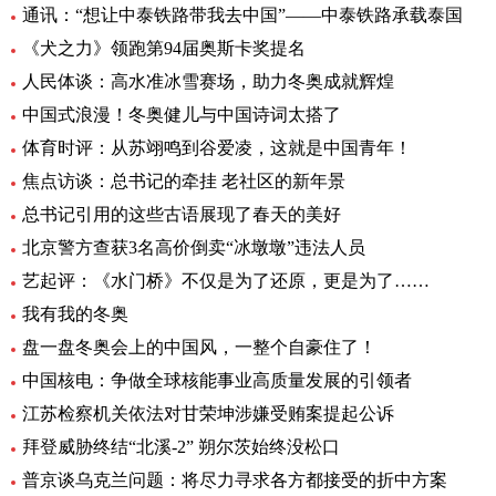
通讯：“想让中泰铁路带我去中国”——中泰铁路承载泰国
《犬之力》领跑第94届奥斯卡奖提名
人民体谈：高水准冰雪赛场，助力冬奥成就辉煌
中国式浪漫！冬奥健儿与中国诗词太搭了
体育时评：从苏翊鸣到谷爱凌，这就是中国青年！
焦点访谈：总书记的牵挂 老社区的新年景
总书记引用的这些古语展现了春天的美好
北京警方查获3名高价倒卖“冰墩墩”违法人员
艺起评：《水门桥》不仅是为了还原，更是为了……
我有我的冬奥
盘一盘冬奥会上的中国风，一整个自豪住了！
中国核电：争做全球核能事业高质量发展的引领者
江苏检察机关依法对甘荣坤涉嫌受贿案提起公诉
拜登威胁终结“北溪-2” 朔尔茨始终没松口
普京谈乌克兰问题：将尽力寻求各方都接受的折中方案