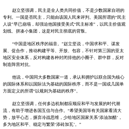
赵立坚强调，民主是全人类共同价值，不是少数国家自诩的
专利。一国是否民主，只能由该国人民来评判。美国所谓的“民主
人设”早已崩塌，却强迫他国接受美式“民主标准”，以民主价值观
划线、拼凑小集团，这是对民主彻底的背叛。
“中国是地区秩序的福音。”赵立坚说，中国求和平、谋发
展、促合作，推动构建平等、开放、包容，不针对第三国的亚太
地区安全体系，反对构建各种封闭排他的小圈子、群中群，反对
制造阵营对抗。
他说，中国同大多数国家一道，承认和拥护以联合国为核心
的国际体系和以国际法为基础的国际秩序，而不是一国或几国单
方面定义的所谓“以规则为基础的秩序”。
赵立坚强调，任何多边机制都应顺应和平与发展的时代潮
流，有助于增进各国互信与合作。“希望美国等有关国家看清大
势，放平心态，摒弃冷战思维，少给地区国家关系‘添油加醋’，
多为地区和平、稳定与繁荣‘添砖加瓦’。”