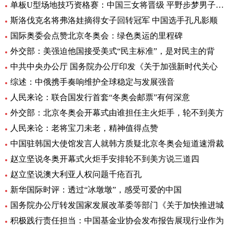
单板U型场地技巧资格赛：中国三女将晋级 平野步梦男子头名
斯洛伐克名将弗洛娃摘得女子回转冠军 中国选手孔凡影顺
国际奥委会点赞北京冬奥会：绿色奥运的里程碑
外交部：美强迫他国接受美式“民主标准”，是对民主的背
中共中央办公厅 国务院办公厅印发《关于加强新时代关心
综述：中俄携手奏响维护全球稳定与发展强音
人民来论：联合国发行首套“冬奥会邮票”有何深意
外交部：北京冬奥会开幕式由谁担任主火炬手，轮不到美方
人民来论：老将宝刀未老，精神值得点赞
中国驻韩国大使馆发言人就韩方质疑北京冬奥会短道速滑裁
赵立坚说冬奥开幕式火炬手安排轮不到美方说三道四
赵立坚说澳大利亚人权问题千疮百孔
新华国际时评：透过“冰墩墩”，感受可爱的中国
国务院办公厅转发国家发展改革委等部门《关于加快推进城
积极践行责任担当：中国基金业协会发布报告展现行业作为