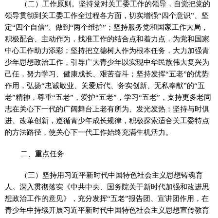
（二）工作原则。坚持党对关工委工作的领导，自觉把党的
领导贯彻到关工委工作全过程各方面，切实增强“四个意识”、坚
定“四个自信”、做到“两个维护”；坚持服务党和国家工作大局，
积极配合、主动作为，找准工作的结合点和着力点，为党和国家
中心工作助力添彩；坚持把立德树人作为根本任务，大力加强青
少年思想政治工作，引导广大青少年以实现中华民族伟大复兴为
己任，努力学习、健康成长、艰苦奋斗；坚持发挥“五老”的优势
作用，弘扬“忠诚敬业、关爱后代、务实创新、无私奉献”的“五
老”精神，尊重“五老”，爱护“五老”，学习“五老”，支持更多老同
志在关心下一代的广阔舞台上老有所为、发光发热；坚持与时俱
进、改革创新，遵循青少年成长规律，积极探索适合关工委特点
的方法路径，使关心下一代工作始终充满生机活力。
二、重点任务
（三）坚持用习近平新时代中国特色社会主义思想铸魂育
人。深入贯彻落实《中共中央、国务院关于新时代加强和改进思
想政治工作的意见》，充分发挥“五老”报告团、宣讲团作用，在
青少年中持续开展习近平新时代中国特色社会主义思想宣传教育