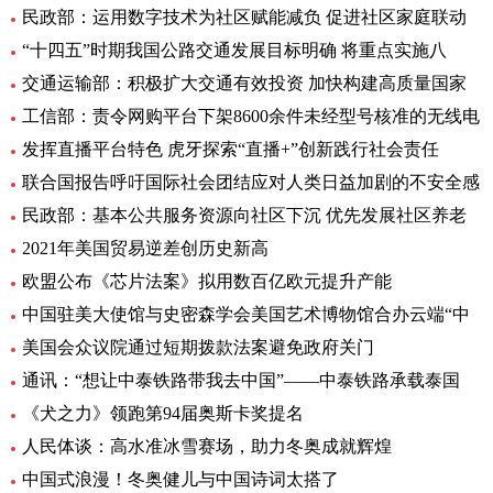
民政部：运用数字技术为社区赋能减负 促进社区家庭联动
“十四五”时期我国公路交通发展目标明确 将重点实施八
交通运输部：积极扩大交通有效投资 加快构建高质量国家
工信部：责令网购平台下架8600余件未经型号核准的无线电
发挥直播平台特色 虎牙探索“直播+”创新践行社会责任
联合国报告呼吁国际社会团结应对人类日益加剧的不安全感
民政部：基本公共服务资源向社区下沉 优先发展社区养老
2021年美国贸易逆差创历史新高
欧盟公布《芯片法案》拟用数百亿欧元提升产能
中国驻美大使馆与史密森学会美国艺术博物馆合办云端“中
美国会众议院通过短期拨款法案避免政府关门
通讯：“想让中泰铁路带我去中国”——中泰铁路承载泰国
《犬之力》领跑第94届奥斯卡奖提名
人民体谈：高水准冰雪赛场，助力冬奥成就辉煌
中国式浪漫！冬奥健儿与中国诗词太搭了