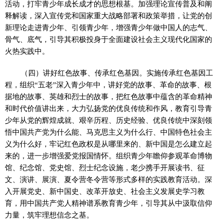
活动，打牢青少年成长成才的思想根基。加强理论宣传普及和阐
释解读，深入宣传党和国家重大战略部署和政策举措，让党的创
新理论走进青少年、引领青少年，增强青少年做中国人的志气、
骨气、底气，引导其积极投身于全面建设社会主义现代化国家的
火热实践中。
（四）讲好红色故事、传承红色基因。实施传承红色基因工
程，组织“五老”深入青少年中，讲好党的故事、革命的故事、根
据地的故事、英雄和烈士的故事，把红色故事中蕴含的革命精神
和时代价值讲出来，大力弘扬党的优良传统和作风，教育引导青
少年从党的辉煌成就、艰辛历程、历史经验、优良传统中深刻领
悟中国共产党为什么能、马克思主义为什么行、中国特色社会主
义为什么好，牢记红色政权是从哪里来的、新中国是怎么建立起
来的，进一步增强爱党报国情怀。组织青少年瞻仰参观革命博物
馆、纪念馆、党史馆、烈士纪念设施，老少携手开展读书、征
文、演讲、展演、夏令营冬令营等形式多样的实践教育活动。深
入开展党史、新中国史、改革开放史、社会主义发展史学习教
育，用中国共产党人精神谱系教育青少年，引导其从中汲取信仰
力量，筑牢理想信念之基。