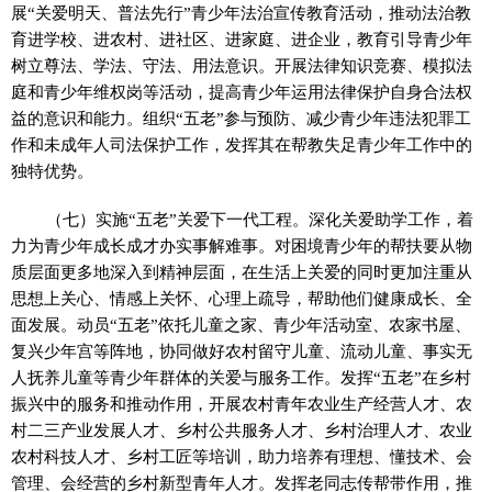
展“关爱明天、普法先行”青少年法治宣传教育活动，推动法治教
育进学校、进农村、进社区、进家庭、进企业，教育引导青少年
树立尊法、学法、守法、用法意识。开展法律知识竞赛、模拟法
庭和青少年维权岗等活动，提高青少年运用法律保护自身合法权
益的意识和能力。组织“五老”参与预防、减少青少年违法犯罪工
作和未成年人司法保护工作，发挥其在帮教失足青少年工作中的
独特优势。
（七）实施“五老”关爱下一代工程。深化关爱助学工作，着
力为青少年成长成才办实事解难事。对困境青少年的帮扶要从物
质层面更多地深入到精神层面，在生活上关爱的同时更加注重从
思想上关心、情感上关怀、心理上疏导，帮助他们健康成长、全
面发展。动员“五老”依托儿童之家、青少年活动室、农家书屋、
复兴少年宫等阵地，协同做好农村留守儿童、流动儿童、事实无
人抚养儿童等青少年群体的关爱与服务工作。发挥“五老”在乡村
振兴中的服务和推动作用，开展农村青年农业生产经营人才、农
村二三产业发展人才、乡村公共服务人才、乡村治理人才、农业
农村科技人才、乡村工匠等培训，助力培养有理想、懂技术、会
管理、会经营的乡村新型青年人才。发挥老同志传帮带作用，推