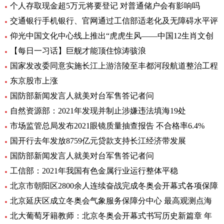
个人存取现金超5万元将要登记 对普通储户会有影响吗
交通银行手机银行、官网通过工信部适老化及无障碍水平评
仰光中国文化中心线上推出“虎虎生风——中国12生肖文创
【每日一习话】巨舰才能顶住惊涛骇浪
国家发改委同意实施长江上游涪陵至丰都河段航道整治工程
东京股市上涨
国防部新闻发言人就美对台军售答记者问
自然资源部：2021年发现并制止涉嫌违法填海19处
市场监管总局发布2021眼镜质量抽查报告 不合格率6.4%
国开行去年发放8759亿元贷款支持长江经济带发展
国防部新闻发言人就美对台军售答记者问
工信部：2021年我国有色金属行业运行整体平稳
北京市朝阳区2800余人连续奋战完成冬奥会开幕式各项保障
北京延庆区成立冬奥会气象服务保障分中心 最高观测点海
北大葡萄牙籍教师：北京冬奥会开幕式书写历史新篇章 年