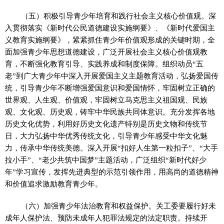
（五）积极引导青少年培育和践行社会主义核心价值观。深
入贯彻落实《新时代公民道德建设实施纲要》、《新时代爱国主
义教育实施纲要》，紧紧抓住青少年价值观形成的关键时期，全
面加强青少年思想道德建设，广泛开展社会主义核心价值观教
育，不断强化教育引导、实践养成和制度保障。组织动员“五
老”到广大青少年中深入开展爱国主义主题教育活动，弘扬爱国传
统，引导青少年不断增强爱国意识和爱国情怀，牢固树立正确的
世界观、人生观、价值观，牢固树立马克思主义祖国观、民族
观、文化观、历史观，铸牢中华民族共同体意识。充分发挥各地
历史文化优势，利用好历史文化遗产特别是历史文物和传统节
日，大力弘扬中华优秀传统文化，引导青少年感受中华文化魅
力，传承中华传统美德。深入开展“扣好人生第一粒扣子”、“大手
拉小手”、“老少共筑中国梦”主题活动，广泛组织“新时代好少
年”学习宣传，发挥先进典型的示范引领作用，用高尚的道德精神
和价值追求激励教育青少年。
（六）加强青少年法治教育和权益保护。关工委要履行好未
成年人保护法、预防未成年人犯罪法规定的法定职责。持续开