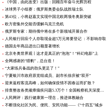
《中国，由此改变》出版：回顾百年奋斗光辉历程
冰球男子小组赛：俄罗斯奥委会队战胜瑞士队
第43位，小将赵嘉文实现中国北欧两项冬奥新突破
欧方密集外交能否缓解乌克兰危机
俄罗斯专家：期待俄中将在多个新领域开展合作
人民银行回应个人存取现金超5万元将要登记 ：不影响存取
德国去年商品进出口额显著增长
北京冬奥世界观丨这才是真正的“泡泡”！“科幻电影”上
全网感谢的“猎豹”，总台造！
“大家练兵备战的劲头更足了！”
宁夏银川市政府原党组成员、副市长徐庆被“双开”
迎来返程客流高峰，如何确保疫情不因春运而扩散？
排查整改各类顽瘴痼疾问题5.3万个！全国检察机关深度推进
人民网评：践行健康第一理念，推进体教融合
不断强化社区为民、便民、安民功能——《“十四五”城乡