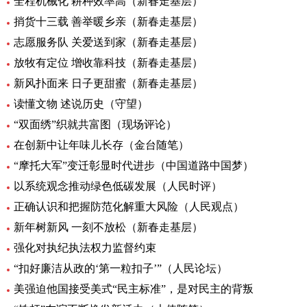
全程机械化 耕种效率高（新春走基层）
捎货十三载 善举暖乡亲（新春走基层）
志愿服务队 关爱送到家（新春走基层）
放牧有定位 增收靠科技（新春走基层）
新风扑面来 日子更甜蜜（新春走基层）
读懂文物 述说历史（守望）
“双面绣”织就共富图（现场评论）
在创新中让年味儿长存（金台随笔）
“摩托大军”变迁彰显时代进步（中国道路中国梦）
以系统观念推动绿色低碳发展（人民时评）
正确认识和把握防范化解重大风险（人民观点）
新年树新风 一刻不放松（新春走基层）
强化对执纪执法权力监督约束
“扣好廉洁从政的‘第一粒扣子’”（人民论坛）
美强迫他国接受美式“民主标准”，是对民主的背叛