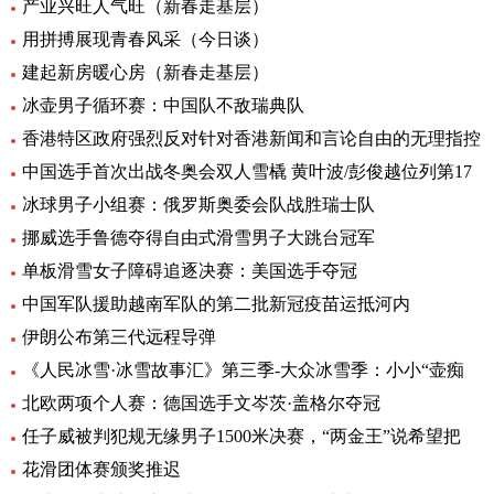
产业兴旺人气旺（新春走基层）
用拼搏展现青春风采（今日谈）
建起新房暖心房（新春走基层）
冰壶男子循环赛：中国队不敌瑞典队
香港特区政府强烈反对针对香港新闻和言论自由的无理指控
中国选手首次出战冬奥会双人雪橇 黄叶波/彭俊越位列第17
冰球男子小组赛：俄罗斯奥委会队战胜瑞士队
挪威选手鲁德夺得自由式滑雪男子大跳台冠军
单板滑雪女子障碍追逐决赛：美国选手夺冠
中国军队援助越南军队的第二批新冠疫苗运抵河内
伊朗公布第三代远程导弹
《人民冰雪·冰雪故事汇》第三季-大众冰雪季：小小“壶痴
北欧两项个人赛：德国选手文岑茨·盖格尔夺冠
任子威被判犯规无缘男子1500米决赛，“两金王”说希望把
花滑团体赛颁奖推迟