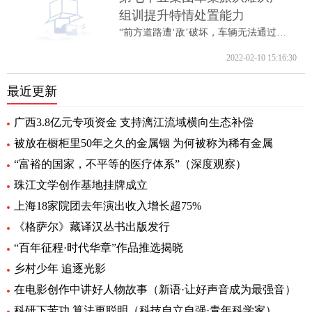
组训提升特情处置能力
“前方道路遭‘敌’破坏，车辆无法通过。...
2022-02-10 15:16:30
最近更新
广西3.8亿元专项资金 支持漓江流域横向生态补偿
被放在橱柜里50年之久的金属铟 为何被称为稀有金属
“富裕的国家，不平等的医疗体系”（深度观察）
珠江文学创作基地挂牌成立
上海18家院团去年演出收入增长超75%
《格萨尔》藏译汉丛书出版发行
“百年征程·时代华章”作品推选揭晓
乡村少年 追逐光影
在电影创作中讲好人物故事（新语·让好声音成为最强音）
科研下苦功 算法更聪明（科技自立自强·青年科学家）