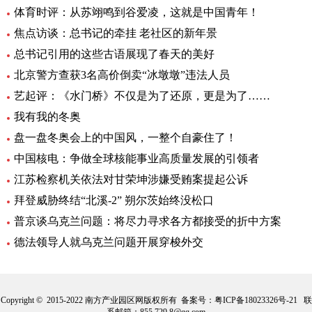
体育时评：从苏翊鸣到谷爱凌，这就是中国青年！
焦点访谈：总书记的牵挂 老社区的新年景
总书记引用的这些古语展现了春天的美好
北京警方查获3名高价倒卖“冰墩墩”违法人员
艺起评：《水门桥》不仅是为了还原，更是为了……
我有我的冬奥
盘一盘冬奥会上的中国风，一整个自豪住了！
中国核电：争做全球核能事业高质量发展的引领者
江苏检察机关依法对甘荣坤涉嫌受贿案提起公诉
拜登威胁终结“北溪-2” 朔尔茨始终没松口
普京谈乌克兰问题：将尽力寻求各方都接受的折中方案
德法领导人就乌克兰问题开展穿梭外交
Copyright © 2015-2022 南方产业园区网版权所有 备案号：
粤ICP备18023326号-21
联