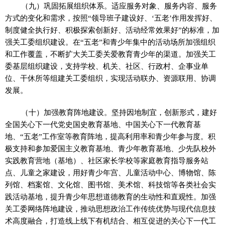
（九）巩固拓展组织体系。适应服务对象、服务内容、服务
方式的变化和需求，按照“领导班子建设好、‘五老’作用发挥好、
制度健全执行好、积极探索创新好、活动经常效果好”的标准，加
强关工委组织建设。在“五老”和青少年集中的活动场所加强组织
和工作覆盖，不断扩大关工委关爱教育青少年的渠道。加强关工
委基层组织建设，支持学校、机关、社区、行政村、企事业单
位、干休所等组建关工委组织，实现活动联办、资源联用、协调
发展。
（十）加强教育阵地建设。坚持因地制宜，创新形式，建好
全国关心下一代党史国史教育基地、中国关心下一代教育基
地、“五老”工作室等教育阵地，提高利用率和青少年参与度。积
极支持和参加爱国主义教育基地、青少年教育基地、少先队校外
实践教育营地（基地）、社区家长学校等家庭教育指导服务站
点、儿童之家建设，用好青少年宫、儿童活动中心、博物馆、陈
列馆、档案馆、文化馆、图书馆、美术馆、科技馆等各类社会实
践活动基地，提升青少年思想道德教育的生动性和直观性。加强
关工委网络阵地建设，推动思想政治工作传统优势与现代信息技
术高度融合，打造线上线下有机结合、相互促进的关心下一代工