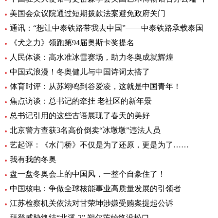
美国会众议院通过短期拨款法案避免政府关门
通讯：“想让中泰铁路带我去中国”——中泰铁路承载泰国
《犬之力》领跑第94届奥斯卡奖提名
人民体谈：高水准冰雪赛场，助力冬奥成就辉煌
中国式浪漫！冬奥健儿与中国诗词太搭了
体育时评：从苏翊鸣到谷爱凌，这就是中国青年！
焦点访谈：总书记的牵挂 老社区的新年景
总书记引用的这些古语展现了春天的美好
北京警方查获3名高价倒卖“冰墩墩”违法人员
艺起评：《水门桥》不仅是为了还原，更是为了……
我有我的冬奥
盘一盘冬奥会上的中国风，一整个自豪住了！
中国核电：争做全球核能事业高质量发展的引领者
江苏检察机关依法对甘荣坤涉嫌受贿案提起公诉
拜登威胁终结“北溪-2” 朔尔茨始终没松口