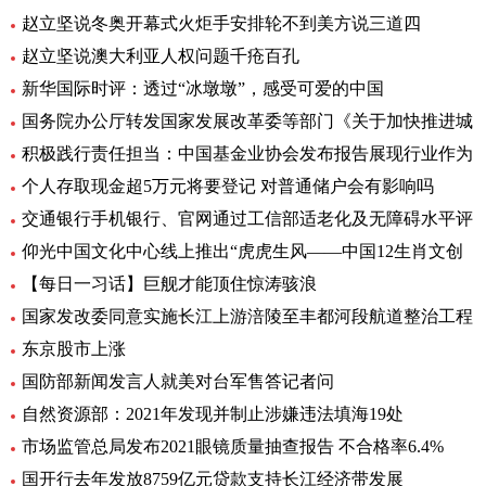
赵立坚说冬奥开幕式火炬手安排轮不到美方说三道四
赵立坚说澳大利亚人权问题千疮百孔
新华国际时评：透过“冰墩墩”，感受可爱的中国
国务院办公厅转发国家发展改革委等部门《关于加快推进城
积极践行责任担当：中国基金业协会发布报告展现行业作为
个人存取现金超5万元将要登记 对普通储户会有影响吗
交通银行手机银行、官网通过工信部适老化及无障碍水平评
仰光中国文化中心线上推出“虎虎生风——中国12生肖文创
【每日一习话】巨舰才能顶住惊涛骇浪
国家发改委同意实施长江上游涪陵至丰都河段航道整治工程
东京股市上涨
国防部新闻发言人就美对台军售答记者问
自然资源部：2021年发现并制止涉嫌违法填海19处
市场监管总局发布2021眼镜质量抽查报告 不合格率6.4%
国开行去年发放8759亿元贷款支持长江经济带发展