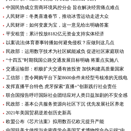
中国民协成立营商环境风控分会 旨在解决经营痛点难点
人民财评：冬奥喜逢春节，推动冰雪运动走进大众
人民财评：如何变废为宝，这一意见给出明确答案
平安租赁：累计投放8182亿元资金支持实体经济
以案说法|体育赛事转播如何避免侵权？应做到这几点
民政部：运用数字技术为社区赋能减负 促进社区家庭联动
“十四五”时期我国公路交通发展目标明确 将重点实施八
交通运输部：积极扩大交通有效投资 加快构建高质量国家
工信部：责令网购平台下架8600余件未经型号核准的无线电
发挥直播平台特色 虎牙探索“直播+”创新践行社会责任
联合国报告呼吁国际社会团结应对人类日益加剧的不安全感
民政部：基本公共服务资源向社区下沉 优先发展社区养老
2021年美国贸易逆差创历史新高
欧盟公布《芯片法案》拟用数百亿欧元提升产能
中国驻美大使馆与史密森学会美国艺术博物馆合办云端“中