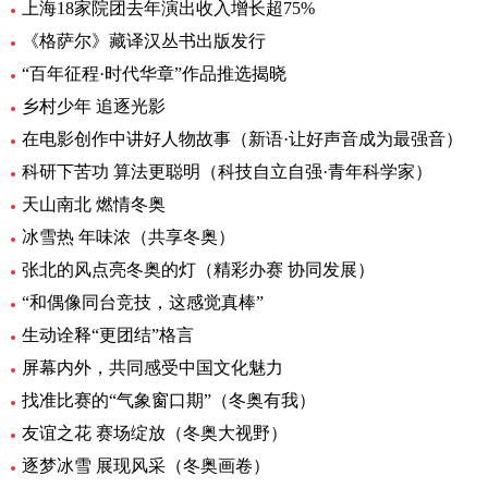
上海18家院团去年演出收入增长超75%
《格萨尔》藏译汉丛书出版发行
“百年征程·时代华章”作品推选揭晓
乡村少年 追逐光影
在电影创作中讲好人物故事（新语·让好声音成为最强音）
科研下苦功 算法更聪明（科技自立自强·青年科学家）
天山南北 燃情冬奥
冰雪热 年味浓（共享冬奥）
张北的风点亮冬奥的灯（精彩办赛 协同发展）
“和偶像同台竞技，这感觉真棒”
生动诠释“更团结”格言
屏幕内外，共同感受中国文化魅力
找准比赛的“气象窗口期”（冬奥有我）
友谊之花 赛场绽放（冬奥大视野）
逐梦冰雪 展现风采（冬奥画卷）