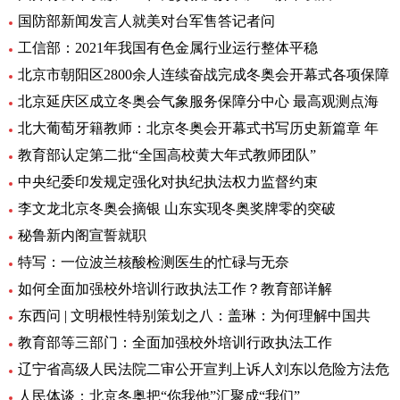
国防部新闻发言人就美对台军售答记者问
工信部：2021年我国有色金属行业运行整体平稳
北京市朝阳区2800余人连续奋战完成冬奥会开幕式各项保障
北京延庆区成立冬奥会气象服务保障分中心 最高观测点海
北大葡萄牙籍教师：北京冬奥会开幕式书写历史新篇章 年
教育部认定第二批“全国高校黄大年式教师团队”
中央纪委印发规定强化对执纪执法权力监督约束
李文龙北京冬奥会摘银 山东实现冬奥奖牌零的突破
秘鲁新内阁宣誓就职
特写：一位波兰核酸检测医生的忙碌与无奈
如何全面加强校外培训行政执法工作？教育部详解
东西问 | 文明根性特别策划之八：盖琳：为何理解中国共
教育部等三部门：全面加强校外培训行政执法工作
辽宁省高级人民法院二审公开宣判上诉人刘东以危险方法危
人民体谈：北京冬奥把“你我他”汇聚成“我们”