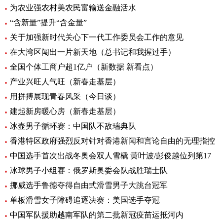
为农业强农村美农民富输送金融活水
“含新量”提升“含金量”
关于加强新时代关心下一代工作委员会工作的意见
在大湾区闯出一片新天地（总书记和我握过手）
全国个体工商户超1亿户（新数据 新看点）
产业兴旺人气旺（新春走基层）
用拼搏展现青春风采（今日谈）
建起新房暖心房（新春走基层）
冰壶男子循环赛：中国队不敌瑞典队
香港特区政府强烈反对针对香港新闻和言论自由的无理指控
中国选手首次出战冬奥会双人雪橇 黄叶波/彭俊越位列第17
冰球男子小组赛：俄罗斯奥委会队战胜瑞士队
挪威选手鲁德夺得自由式滑雪男子大跳台冠军
单板滑雪女子障碍追逐决赛：美国选手夺冠
中国军队援助越南军队的第二批新冠疫苗运抵河内