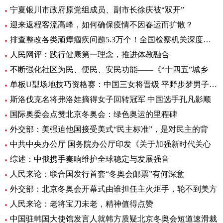
宁夏银川市政府原党组成员、副市长徐庆被“双开”
迎来返程客流高峰，如何确保疫情不因春运而扩散？
排查整改各类顽瘴痼疾问题5.3万个！全国检察机关深度推进
人民网评：践行健康第一理念，推进体教融合
不断强化社区为民、便民、安民功能——《“十四五”城乡
单板U型场地技巧资格赛：中国三女将晋级 平野步梦男子头名
斯洛伐克名将弗洛娃摘得女子回转冠军 中国选手孔凡影顺
国际奥委会点赞北京冬奥会：绿色奥运的里程碑
外交部：美强迫他国接受美式“民主标准”，是对民主的背
中共中央办公厅 国务院办公厅印发《关于加强新时代关心
综述：中俄携手奏响维护全球稳定与发展强音
人民来论：联合国发行首套“冬奥会邮票”有何深意
外交部：北京冬奥会开幕式由谁担任主火炬手，轮不到美方
人民来论：老将宝刀未老，精神值得点赞
中国驻韩国大使馆发言人就韩方质疑北京冬奥会短道速滑裁