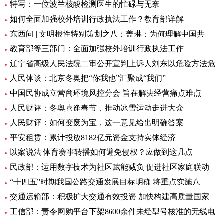
特写：一位波兰核酸检测医生的忙碌与无奈
如何全面加强校外培训行政执法工作？教育部详解
东西问 | 文明根性特别策划之八：盖琳：为何理解中国共
教育部等三部门：全面加强校外培训行政执法工作
辽宁省高级人民法院二审公开宣判上诉人刘东以危险方法危
人民体谈：北京冬奥把“你我他”汇聚成“我们”
中国民协成立营商环境风控分会 旨在解决经营痛点难点
人民财评：冬奥喜逢春节，推动冰雪运动走进大众
人民财评：如何变废为宝，这一意见给出明确答案
平安租赁：累计投放8182亿元资金支持实体经济
以案说法|体育赛事转播如何避免侵权？应做到这几点
民政部：运用数字技术为社区赋能减负 促进社区家庭联动
“十四五”时期我国公路交通发展目标明确 将重点实施八
交通运输部：积极扩大交通有效投资 加快构建高质量国家
工信部：责令网购平台下架8600余件未经型号核准的无线电