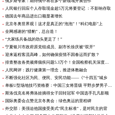
俄罗斯专家：期待俄中将在多个新领域开展合作
人民银行回应个人存取现金超5万元将要登记 ：不影响存取
德国去年商品进出口额显著增长
北京冬奥世界观丨这才是真正的“泡泡”！“科幻电影”上
全网感谢的“猎豹”，总台造！
“大家练兵备战的劲头更足了！”
宁夏银川市政府原党组成员、副市长徐庆被“双开”
迎来返程客流高峰，如何确保疫情不因春运而扩散？
排查整改各类顽瘴痼疾问题5.3万个！全国检察机关深度推进
人民网评：践行健康第一理念，推进体教融合
不断强化社区为民、便民、安民功能——《“十四五”城乡
单板U型场地技巧资格赛：中国三女将晋级 平野步梦男子头名
斯洛伐克名将弗洛娃摘得女子回转冠军 中国选手孔凡影顺
国际奥委会点赞北京冬奥会：绿色奥运的里程碑
外交部：美强迫他国接受美式“民主标准”，是对民主的背