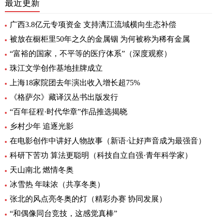
最近更新
广西3.8亿元专项资金 支持漓江流域横向生态补偿
被放在橱柜里50年之久的金属铟 为何被称为稀有金属
“富裕的国家，不平等的医疗体系”（深度观察）
珠江文学创作基地挂牌成立
上海18家院团去年演出收入增长超75%
《格萨尔》藏译汉丛书出版发行
“百年征程·时代华章”作品推选揭晓
乡村少年 追逐光影
在电影创作中讲好人物故事（新语·让好声音成为最强音）
科研下苦功 算法更聪明（科技自立自强·青年科学家）
天山南北 燃情冬奥
冰雪热 年味浓（共享冬奥）
张北的风点亮冬奥的灯（精彩办赛 协同发展）
“和偶像同台竞技，这感觉真棒”