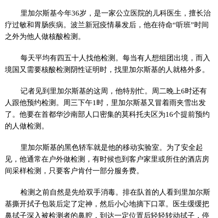
里加尔斯基今年36岁，是一家公立医院的儿科医生，擅长治
疗过敏和胃肠疾病。波兰新冠疫情暴发后，他在待命“听班”时间
之外为他人做核酸检测。
每天平均有四五十人找他检测。每当有人想组团出境，而入
境国又需要核酸检测阴性证明时，找里加尔斯基的人就格外多。
记者见到里加尔斯基的这周，他特别忙。周二晚上6时还有
人跟他预约检测。周三下午1时，里加尔斯基又冒着雨夹雪出发
了。他要在首都华沙南部人口密集的莫科托夫区为16个提前预约
的人做检测。
里加尔斯基的黑色轿车就是他的移动实验室。为了安全起
见，他通常在户外做检测，有时候也到客户家里或所住的酒店房
间采样检测，只要客户肯付一部分服务费。
检测之前自然是先给双手消毒。排在队首的人看到里加尔斯
基撕开拭子包装后定了定神，然后小心地摘下口罩。医生缓缓把
鼻拭子深入被检测者的鼻腔，到达一定位置后轻轻转动拭子，停