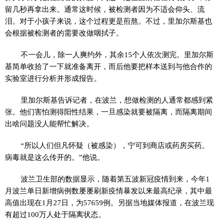
留几秒再拿出来。通常这时候，被检测者因为不适会仰头、流
泪。对于小孩子来说，这个过程更是煎熬。不过，里加尔斯基也
会根据被检测者的需要改做咽拭子。
不一会儿，除一人爽约外，其余15个人依次测完。里加尔斯
基简单收拾了一下就准备离开，而后他要把样本送到与他合作的
实验室进行分析并形成报告。
里加尔斯基告诉记者，在波兰，想做检测的人通常都感到紧
张。他们害怕测得阳性结果，一旦感染就要被隔离，而隔离期间
出啥问题没人能帮忙解决。
“所以人们但凡怀疑（被感染），宁可到商店或药房买药。
病毒就是这么传开的。”他说。
波兰卫生部的数据显示，随着第五波新冠疫情到来，今年1
月波兰单日新增病例数屡屡刷新疫情暴发以来最高纪录，其中最
高值出现在1月27日，为57659例。另据当地媒体报道，在波兰现
有超过100万人处于隔离状态。