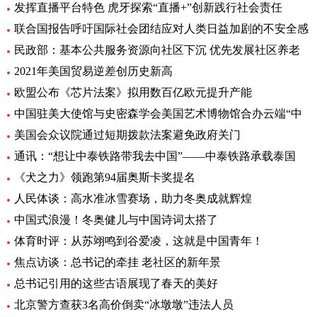
发挥直播平台特色 虎牙探索“直播+”创新践行社会责任
联合国报告呼吁国际社会团结应对人类日益加剧的不安全感
民政部：基本公共服务资源向社区下沉 优先发展社区养老
2021年美国贸易逆差创历史新高
欧盟公布《芯片法案》拟用数百亿欧元提升产能
中国驻美大使馆与史密森学会美国艺术博物馆合办云端“中
美国会众议院通过短期拨款法案避免政府关门
通讯：“想让中泰铁路带我去中国”——中泰铁路承载泰国
《犬之力》领跑第94届奥斯卡奖提名
人民体谈：高水准冰雪赛场，助力冬奥成就辉煌
中国式浪漫！冬奥健儿与中国诗词太搭了
体育时评：从苏翊鸣到谷爱凌，这就是中国青年！
焦点访谈：总书记的牵挂 老社区的新年景
总书记引用的这些古语展现了春天的美好
北京警方查获3名高价倒卖“冰墩墩”违法人员