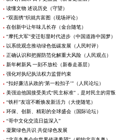
读懂文物 述说历史（守望）
“双面绣”织就共富图（现场评论）
在创新中让年味儿长存（金台随笔）
“摩托大军”变迁彰显时代进步（中国道路中国梦）
以系统观念推动绿色低碳发展（人民时评）
正确认识和把握防范化解重大风险（人民观点）
新年树新风 一刻不放松（新春走基层）
强化对执纪执法权力监督约束
“扣好廉洁从政的‘第一粒扣子’”（人民论坛）
美强迫他国接受美式“民主标准”，是对民主的背叛
“铁杆”友谊不断焕发新活力（大使随笔）
环保、创新、精彩的全球盛会（国际论坛）
“哥中文化交流日益深入”
凝聚绿色共识 共促绿色发展
“北京冬奥会向世界传递希望”（相约北京冬奥）