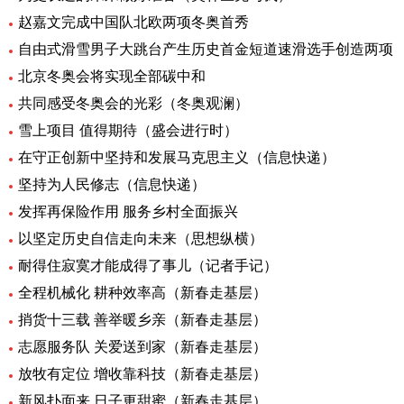
赵嘉文完成中国队北欧两项冬奥首秀
自由式滑雪男子大跳台产生历史首金短道速滑选手创造两项
北京冬奥会将实现全部碳中和
共同感受冬奥会的光彩（冬奥观澜）
雪上项目 值得期待（盛会进行时）
在守正创新中坚持和发展马克思主义（信息快递）
坚持为人民修志（信息快递）
发挥再保险作用 服务乡村全面振兴
以坚定历史自信走向未来（思想纵横）
耐得住寂寞才能成得了事儿（记者手记）
全程机械化 耕种效率高（新春走基层）
捎货十三载 善举暖乡亲（新春走基层）
志愿服务队 关爱送到家（新春走基层）
放牧有定位 增收靠科技（新春走基层）
新风扑面来 日子更甜蜜（新春走基层）