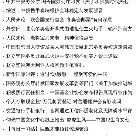
中共中央办公厅 国务院办公厅印发《关于加强新时代关心
综述：中俄携手奏响维护全球稳定与发展强音
人民来论：联合国发行首套“冬奥会邮票”有何深意
外交部：北京冬奥会开幕式由谁担任主火炬手，轮不到美方
人民来论：老将宝刀未老，精神值得点赞
中国驻韩国大使馆发言人就韩方质疑北京冬奥会短道速滑裁
赵立坚说冬奥开幕式火炬手安排轮不到美方说三道四
赵立坚说澳大利亚人权问题千疮百孔
新华国际时评：透过“冰墩墩”，感受可爱的中国
国务院办公厅转发国家发展改革委等部门《关于加快推进城
积极践行责任担当：中国基金业协会发布报告展现行业作为
个人存取现金超5万元将要登记 对普通储户会有影响吗
交通银行手机银行、官网通过工信部适老化及无障碍水平评
仰光中国文化中心线上推出“虎虎生风——中国12生肖文创
【每日一习话】巨舰才能顶住惊涛骇浪