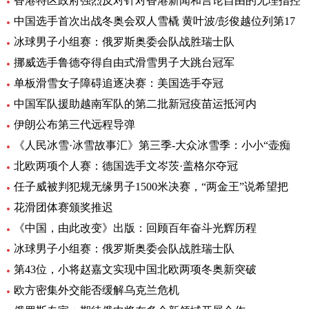
香港特区政府强烈反对针对香港新闻和言论自由的无理指控
中国选手首次出战冬奥会双人雪橇 黄叶波/彭俊越位列第17
冰球男子小组赛：俄罗斯奥委会队战胜瑞士队
挪威选手鲁德夺得自由式滑雪男子大跳台冠军
单板滑雪女子障碍追逐决赛：美国选手夺冠
中国军队援助越南军队的第二批新冠疫苗运抵河内
伊朗公布第三代远程导弹
《人民冰雪·冰雪故事汇》第三季-大众冰雪季：小小“壶痴
北欧两项个人赛：德国选手文岑茨·盖格尔夺冠
任子威被判犯规无缘男子1500米决赛，“两金王”说希望把
花滑团体赛颁奖推迟
《中国，由此改变》出版：回顾百年奋斗光辉历程
冰球男子小组赛：俄罗斯奥委会队战胜瑞士队
第43位，小将赵嘉文实现中国北欧两项冬奥新突破
欧方密集外交能否缓解乌克兰危机