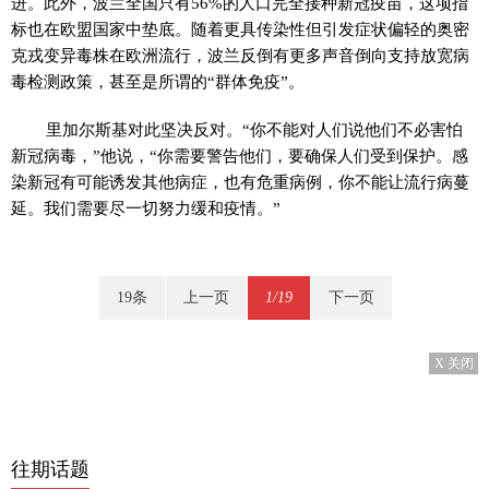
进。此外，波兰全国只有56%的人口完全接种新冠疫苗，这项指
标也在欧盟国家中垫底。随着更具传染性但引发症状偏轻的奥密
克戎变异毒株在欧洲流行，波兰反倒有更多声音倒向支持放宽病
毒检测政策，甚至是所谓的“群体免疫”。
里加尔斯基对此坚决反对。“你不能对人们说他们不必害怕
新冠病毒，”他说，“你需要警告他们，要确保人们受到保护。感
染新冠有可能诱发其他病症，也有危重病例，你不能让流行病蔓
延。我们需要尽一切努力缓和疫情。”
19条
上一页
1/19
下一页
X 关闭
往期话题