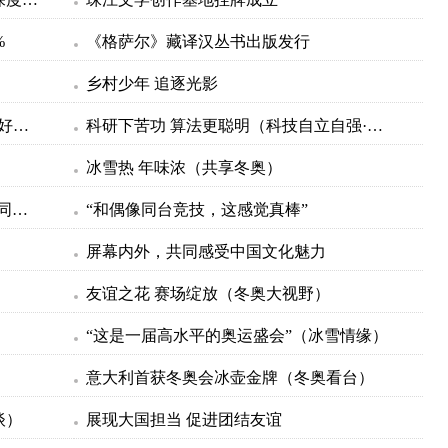
%
《格萨尔》藏译汉丛书出版发行
乡村少年 追逐光影
在电影创作中讲好人物故事（新语·让好声音成为最强音）
科研下苦功 算法更聪明（科技自立自强·青年科学家）
冰雪热 年味浓（共享冬奥）
张北的风点亮冬奥的灯（精彩办赛 协同发展）
“和偶像同台竞技，这感觉真棒”
屏幕内外，共同感受中国文化魅力
）
友谊之花 赛场绽放（冬奥大视野）
“这是一届高水平的奥运盛会”（冰雪情缘）
意大利首获冬奥会冰壶金牌（冬奥看台）
谈）
展现大国担当 促进团结友谊